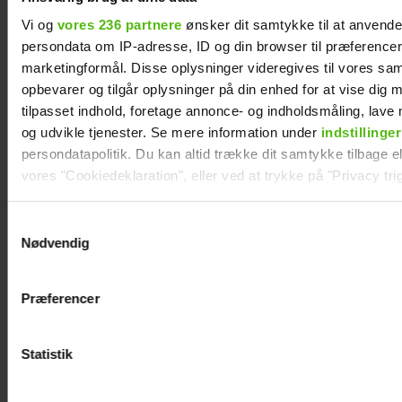
Vi og
vores 236 partnere
ønsker dit samtykke til at anvend
persondata om IP-adresse, ID og din browser til præferencer, 
marketingformål. Disse oplysninger videregives til vores sa
opbevarer og tilgår oplysninger på din enhed for at vise dig 
tilpasset indhold, foretage annonce- og indholdsmåling, lav
og udvikle tjenester. Se mere information under
indstillinger
persondatapolitik. Du kan altid trække dit samtykke tilbage ell
vores "Cookiedeklaration", eller ved at trykke på "Privacy trig
"Årgang 20"-par har
Nikolaj Lie Kaas
taget svær
rørt og
Dine valg anvendes på hele websitet.
Samtykkevalg
beslutning
taknemmelig: "Det
Nødvendig
betyder noget helt
Vi ønsker dit samtykke til at indsamle og bruge data for at k
særligt"
relevant journalistisk indhold til dig.
Præferencer
Vi anvender egne cookies og cookies fra tredjeparter til at a
vores hjemmeside. Vi indsamler data om IP, ID og din browser 
generere statistik og huske dine præferencer samt til brug fo
Statistik
optimere vores reklametiltag på sociale medier og til at vise d
med sociale medier.