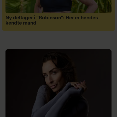
Ny deltager i “Robinson”: Her er hendes
kendte mand