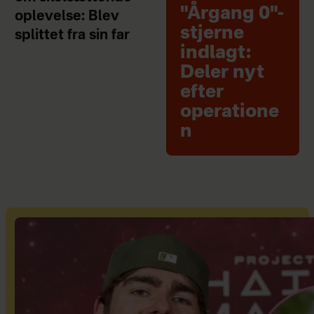
"Årgang 0"-
oplevelse: Blev
stjerne
splittet fra sin far
indlagt:
Deler nyt
efter
operatione
n