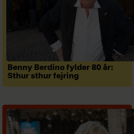
Benny Berdino fylder 80 år:
Sthur sthur fejring