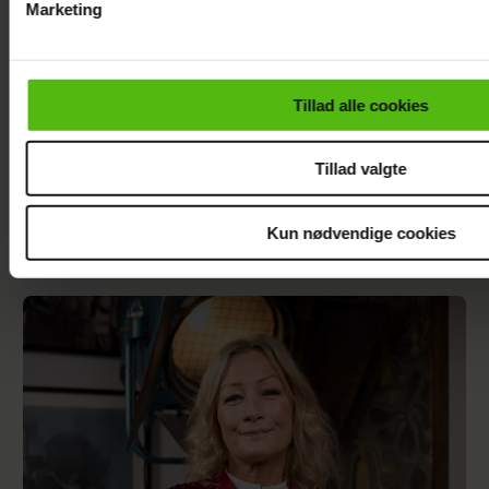
Marketing
Du kan til enhver tid trække dit samtykke tilbage via linket i 
læse mere om vores brug af cookies, samarbejdspartnere og
personoplysninger i forbindelse hermed i både
Tillad alle cookies
vores
privatlivspolitik
og
cookiepolitik
.
Tillad valgte
Kun nødvendige cookies
Sisse Sejr-Nørgaards krise: I bund økonomisk