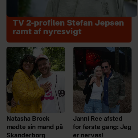
TV 2-profilen Stefan Jepsen
ramt af nyresvigt
Natasha Brock
Janni Ree afsted
mødte sin mand på
for første gang: Jeg
Skanderborg
er nervøs!