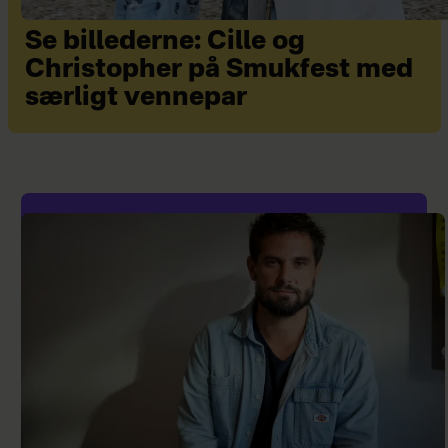
Se billederne: Cille og
Christopher på Smukfest med
særligt vennepar