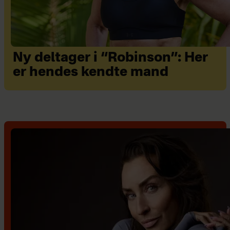
Ny deltager i “Robinson”: Her
er hendes kendte mand