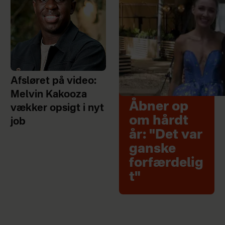
Afsløret på video:
Melvin Kakooza
Åbner op
vækker opsigt i nyt
om hårdt
job
år: "Det var
ganske
forfærdelig
t"