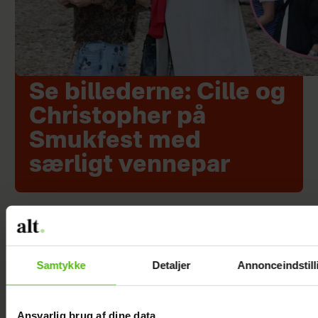
Se billederne: Cille og
Christopher på
Smukfest med
særligt vennepar
Samtykke
Detaljer
Annonceindstill
Ansvarlig brug af dine data