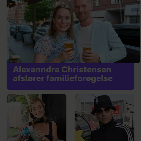
Alexanndra Christensen
afslører familieforøgelse