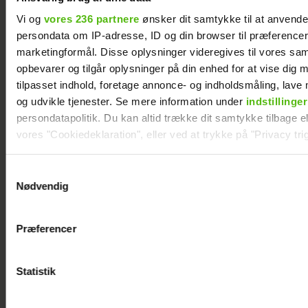
Vi og
vores 236 partnere
ønsker dit samtykke til at anvend
persondata om IP-adresse, ID og din browser til præferencer, 
marketingformål. Disse oplysninger videregives til vores sa
opbevarer og tilgår oplysninger på din enhed for at vise dig 
tilpasset indhold, foretage annonce- og indholdsmåling, lav
og udvikle tjenester. Se mere information under
indstillinger
persondatapolitik. Du kan altid trække dit samtykke tilbage ell
Nyt projekt fra Christian
vores "Cookiedeklaration", eller ved at trykke på "Privacy trig
Tafdrup: Amagermanden
bliver til dramaserie
Dine valg anvendes på hele websitet.
Samtykkevalg
Nødvendig
Vi ønsker dit samtykke til at indsamle og bruge data for at k
relevant journalistisk indhold til dig.
Præferencer
Vi anvender egne cookies og cookies fra tredjeparter til at a
vores hjemmeside. Vi indsamler data om IP, ID og din browser 
generere statistik og huske dine præferencer samt til brug fo
Statistik
optimere vores reklametiltag på sociale medier og til at vise d
med sociale medier.