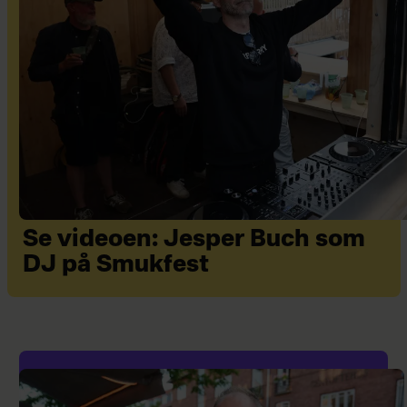
Se videoen: Jesper Buch som
DJ på Smukfest