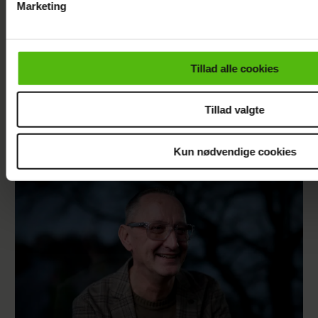
Marketing
Du kan til enhver tid trække dit samtykke tilbage via linket i 
læse mere om vores brug af cookies, samarbejdspartnere og
Albert Harson
Efter lang pause:
personoplysninger i forbindelse hermed i både
Tillad alle cookies
åbner op: Sådan
Nu bryder Jackie
vores
privatlivspolitik
og
cookiepolitik
.
var det at kysse en
Navarro tavsheden
mand
med stor afsløring
Tillad valgte
Kun nødvendige cookies