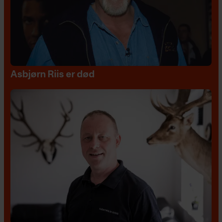
Asbjørn Riis er død