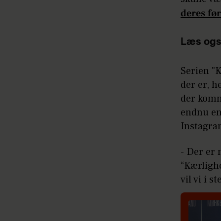
deres fø
Læs ogs
Serien "K
der er, h
der komme
endnu en 
Instagra
- Der er
“Kærligh
vil vi i 