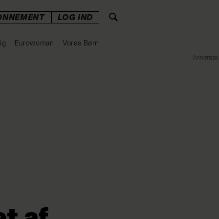
ONNEMENT
LOG IND
ig
Eurowoman
Vores Børn
Annonce
t af