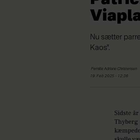
Viapla
Nu sætter parre
Kaos".
Pernille Adriane
Christensen
19. Feb 2025 - 12:36
Sidste å
Thyberg t
kæmpede 
skulle væ