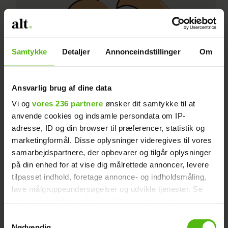
Samtykke
Detaljer
Annonceindstillinger
Om
Ansvarlig brug af dine data
Vi og
vores 236 partnere
ønsker dit samtykke til at
anvende cookies og indsamle persondata om IP-
Det store sommerhoroskop: Krebsen
adresse, ID og din browser til præferencer, statistik og
marketingformål. Disse oplysninger videregives til vores
samarbejdspartnere, der opbevarer og tilgår oplysninger
på din enhed for at vise dig målrettede annoncer, levere
tilpasset indhold, foretage annonce- og indholdsmåling,
lave målgruppeundersøgelser og udvikle tjenester. Se
mere information under
indstillinger
og i vores
persondatapolitik. Du kan altid trække dit samtykke
Samtykkevalg
tilbage eller ændre indstillinger fra vores
Nødvendig