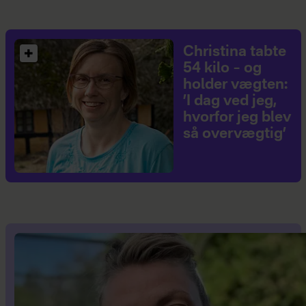
Christina tabte
54 kilo – og
holder vægten:
’I dag ved jeg,
hvorfor jeg blev
så overvægtig’