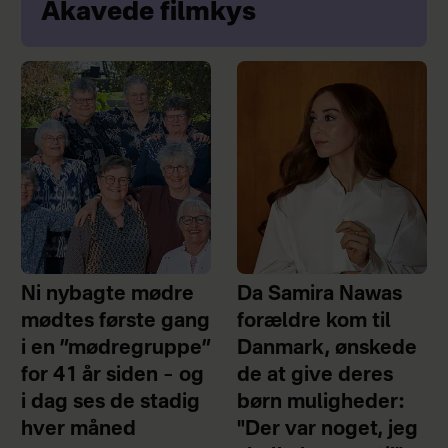
Akavede filmkys
Ni nybagte mødre
Da Samira Nawas
mødtes første gang
forældre kom til
i en ”mødregruppe”
Danmark, ønskede
for 41 år siden – og
de at give deres
i dag ses de stadig
børn muligheder:
hver måned
"Der var noget, jeg