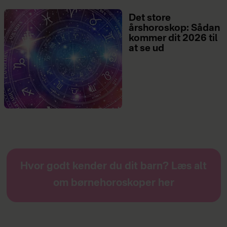
Det store
årshoroskop: Sådan
kommer dit 2026 til
at se ud
Hvor godt kender du dit barn? Læs alt
om børnehoroskoper her