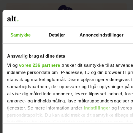
Samtykke
Detaljer
Annonceindstillinger
Ansvarlig brug af dine data
Stjernetegn: Sådan er Vægten
Vi og
vores 236 partnere
ønsker dit samtykke til at anvend
indsamle persondata om IP-adresse, ID og din browser til pr
statistik og marketingformål. Disse oplysninger videregives t
samarbejdspartnere, der opbevarer og tilgår oplysninger på d
at vise dig målrettede annoncer, levere tilpasset indhold, for
annonce- og indholdsmåling, lave målgruppeundersøgelser o
tjenester. Se mere information under
indstillinger
og i vores
persondatapolitik. Du kan altid trække dit samtykke tilbage e
indstillinger fra vores "Cookiedeklaration", eller ved at trykk
trigger" ikonet.
Samtykkevalg