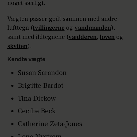
noget særligt.
Vægten
passer godt sammen med
andre
lufttegn (
tvillingerne
og
vandmanden
),
samt med ildtegnene (
vædderen
,
løven
og
skytten
).
Kendte vægte
Susan Sarandon
Brigitte Bardot
Tina Dickow
Cecilie Beck
Catherine Zeta-Jones
Lene Nystrøm