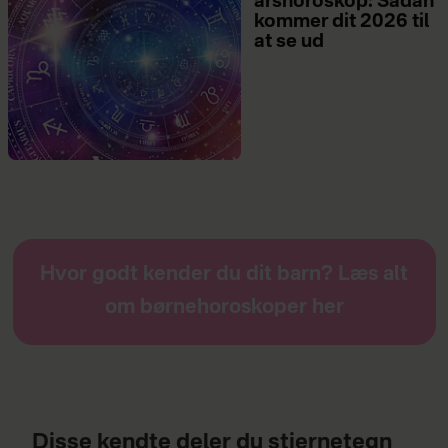
årshoroskop: Sådan
kommer dit 2026 til
at se ud
Hvor godt kender du dit barn? Læs alt
om børnehoroskoper her
Disse kendte deler du stjernetegn