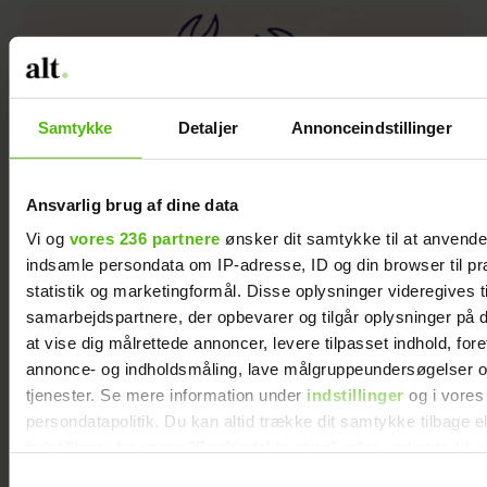
Samtykke
Detaljer
Annonceindstillinger
Ansvarlig brug af dine data
Stjernetegn: Sådan er
Vi og
vores 236 partnere
ønsker dit samtykke til at anvend
indsamle persondata om IP-adresse, ID og din browser til pr
Krebsen
statistik og marketingformål. Disse oplysninger videregives t
samarbejdspartnere, der opbevarer og tilgår oplysninger på d
at vise dig målrettede annoncer, levere tilpasset indhold, for
annonce- og indholdsmåling, lave målgruppeundersøgelser o
tjenester. Se mere information under
indstillinger
og i vores
persondatapolitik. Du kan altid trække dit samtykke tilbage e
indstillinger fra vores "Cookiedeklaration", eller ved at trykk
trigger" ikonet.
Samtykkevalg