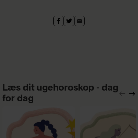
med henblik på at give dem
tiltro til dem selv, deres evner
og potentialer.
Læs mere om Caritas på
hendes
hjemmeside.
Læs dit ugehoroskop - dag
for dag