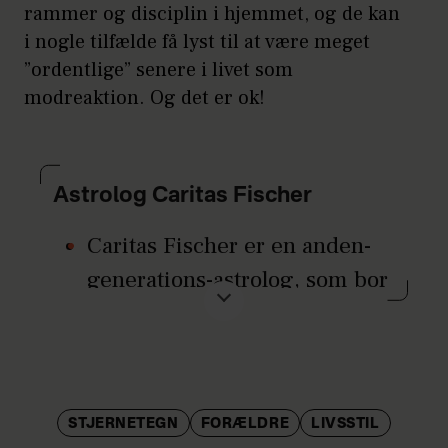
rammer og disciplin i hjemmet, og de kan
i nogle tilfælde få lyst til at være meget
”ordentlige” senere i livet som
modreaktion. Og det er ok!
Astrolog Caritas Fischer
Caritas Fischer er en anden-
generations-astrolog, som bor
og arbejder i København.
Caritas udbyder personlige
sessioner, hvor hun læser
STJERNETEGN
FORÆLDRE
LIVSSTIL
klientens fødselshoroskop