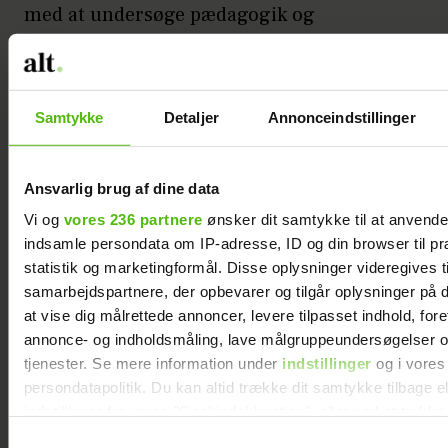
med at undersøge pædagogik og
opdragelsesmetoder. Du er meget
opmærksomme på dine børns mentale og
følelsesmæssige velvære, og kan til tider
Samtykke
Detaljer
Annonceindstillinger
opføre dig som børnenes egen personlige
terapeut.
Ansvarlig brug af dine data
Skorpionens børn vil nyde godt af at kunne
Vi og
vores 236 partnere
ønsker dit samtykke til at anvend
snakke om alting, især det, der er svært og
indsamle persondata om IP-adresse, ID og din browser til pr
smertefuldt. Fordi skorpionen har tendens
statistik og marketingformål. Disse oplysninger videregives t
til at forvente det værste, kan du dog være
samarbejdspartnere, der opbevarer og tilgår oplysninger på d
overbeskyttende og vil have gavn af at
at vise dig målrettede annoncer, levere tilpasset indhold, for
annonce- og indholdsmåling, lave målgruppeundersøgelser o
slippe bekymringerne og bare nyde de små
tjenester. Se mere information under
indstillinger
og i vores
øjeblikke med ungerne.
persondatapolitik. Du kan altid trække dit samtykke tilbage e
indstillinger fra vores "Cookiedeklaration", eller ved at trykk
Skytte (23. november – 21.
trigger" ikonet.
Samtykkevalg