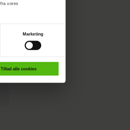
 fra vores
Marketing
ournalistisk indhold til dig.
emmeside. Vi indsamler data
er samt til brug for
ktioner i forbindelse med
Tillad alle cookies
e mere om vores brug af
 både