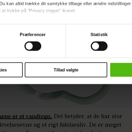
Du kan altid trække dit samtykke tilbage eller ændre indstillinger
 at trykke på "Privacy trigger" ikonet.
ebsitet.
Præferencer
Statistik
indsamle og bruge data for at kunne levere og finansiere relevant j
ookies fra tredjeparter til at at optimere dit besøg på vores hj
t sikre funktionalitet, generere statistik og huske dine præferenc
mere vores reklametiltag på sociale medier og til at vise dig fun
ies
Tillad valgte
dit samtykke tilbage via linket i vores cookiepolitik. Du kan læs
og behandling af dine personoplysninger i forbindelse hermed i
okiepolitik
.
kene er et vandtegn.
Det betyder, at de har stor
levelsesevne og et rigt følelsesliv. De er meget