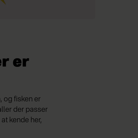
r er
, og fisken er
aller der passer
r at kende her,