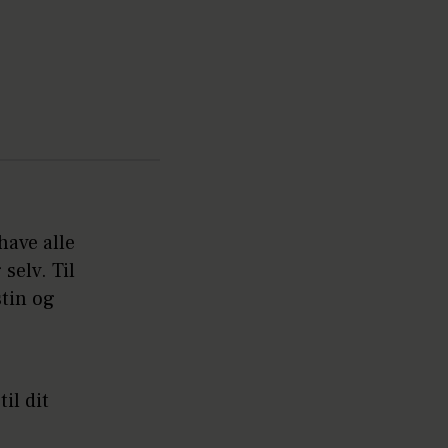
have alle
selv. Til
stin og
il dit