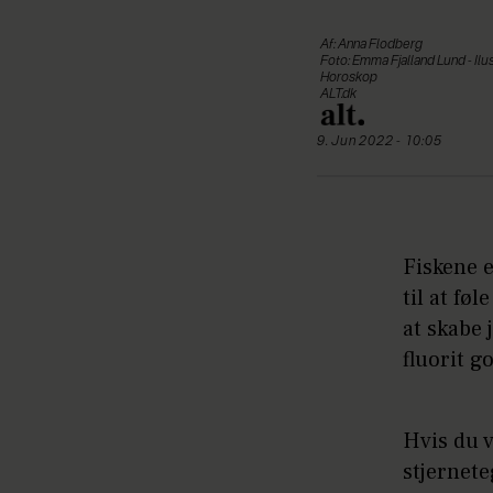
Af: Anna Flodberg
Foto: Emma Fjalland Lund - Ilus
Horoskop
ALT.dk
9. Jun 2022 - 10:05
Fiskene e
til at fø
at skabe 
fluorit g
Hvis du v
stjernete