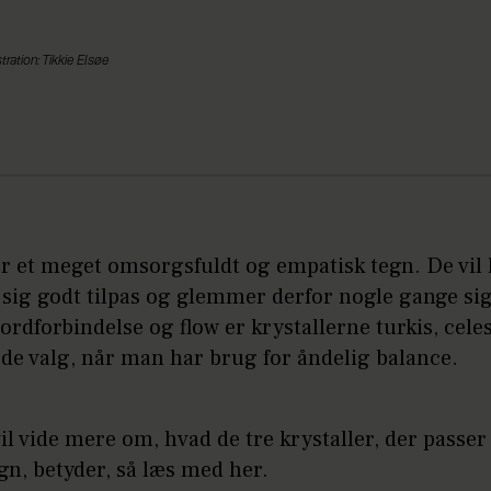
tration: Tikkie Elsøe
r et meget omsorgsfuldt og empatisk tegn. De vil 
le sig godt tilpas og glemmer derfor nogle gange sig 
jordforbindelse og flow er krystallerne turkis, cele
ode valg, når man har brug for åndelig balance.
il vide mere om, hvad de tre krystaller, der passer t
gn, betyder, så læs med her.