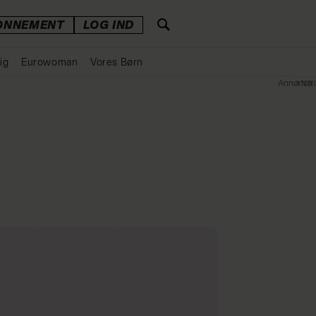
ONNEMENT
LOG IND
ig
Eurowoman
Vores Børn
Annonce