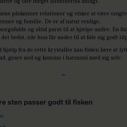
uitive og ofte meget kunstnerisk anlagt.
kene påskønner relationer og elsker at være omgiv
venner og familie. De er af natur venlige,
orgsfulde og altid parat til at hjælpe andre. En fis
 det bedst, når hun får andre til at føle sig godt til
 hjælp fra de rette krystaller kan fisken lære at lyt
ad, geare ned og komme i harmoni med sig selv.
re sten passer godt til fisken
is