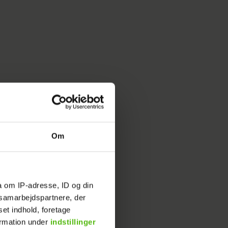
Om
a om IP-adresse, ID og din
s samarbejdspartnere, der
set indhold, foretage
ormation under
indstillinger