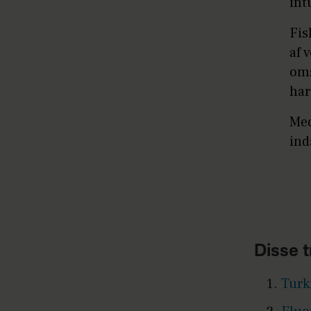
int
Fis
af 
oms
har
Med
ind
Disse t
Turk