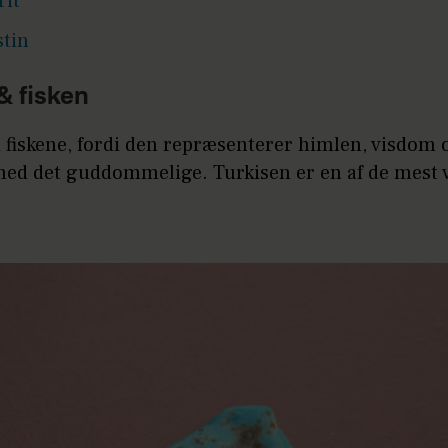
rit
stin
& fisken
l fiskene, fordi den repræsenterer himlen, visdom 
med det guddommelige. Turkisen er en af de mest 