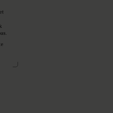
et
k
pas.
te