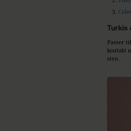
Fluo
Cele
Turkis 
Passer ti
kontakt 
sten.