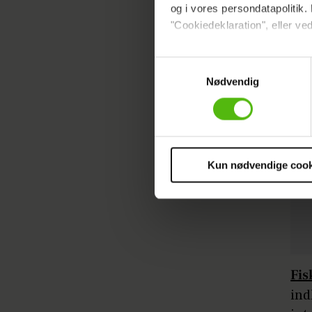
og i vores persondatapolitik. 
"Cookiedeklaration", eller ved
Dine valg anvendes på hele w
Samtykkevalg
Nødvendig
Vi ønsker dit samtykke til at 
Vi anvender egne cookies og c
om IP, ID og din browser for a
markedsføring, så vi kan opti
sociale medier.
Kun nødvendige cook
Du kan til enhver tid trække 
cookies, samarbejdspartnere 
vores
privatlivspolitik
og
co
Fis
ind