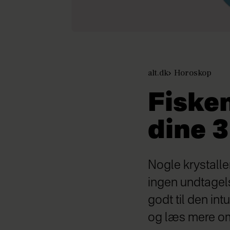
alt.dk
Horoskop
Fisken
dine 3
Nogle krystalle
ingen undtagels
godt til den int
og læs mere om 