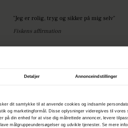
”Jeg er rolig, tryg og sikker på mig selv”
Fiskens affirmation
Detaljer
Annonceindstillinger
dan er en fisk
ker dit samtykke til at anvende cookies og indsamle persondat
istik og marketingformål. Disse oplysninger videregives til vore
er på din enhed for at vise dig målrettede annoncer, levere tilpas
 lave målgruppeundersøgelser og udvikle tjenester. Se mere inf