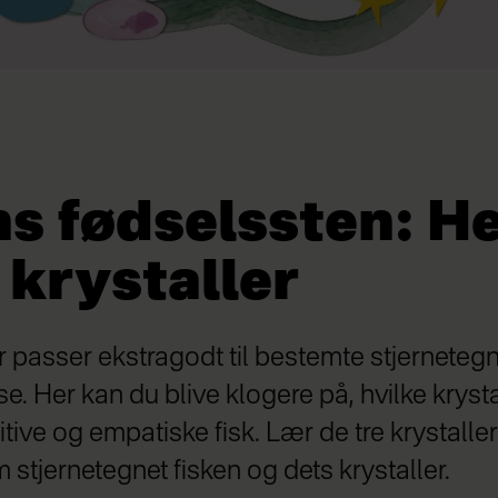
s fødselssten: He
 krystaller
r passer ekstragodt til bestemte stjernetegn
e. Her kan du blive klogere på, hvilke kryst
uitive og empatiske fisk. Lær de tre krystalle
stjernetegnet fisken og dets krystaller.