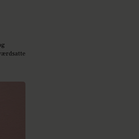
og
værdsatte