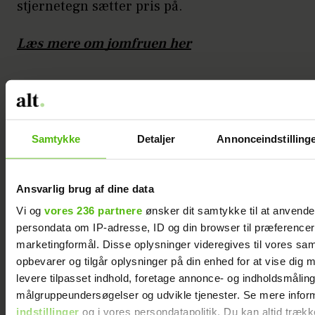
stjernetegn sætter pris på.
Læs mere om jomfruen her
Samtykke
Detaljer
Annonceindstilling
Ansvarlig brug af dine data
Vi og
vores 236 partnere
ønsker dit samtykke til at anvend
persondata om IP-adresse, ID og din browser til præferencer, 
marketingformål. Disse oplysninger videregives til vores sa
opbevarer og tilgår oplysninger på din enhed for at vise dig 
levere tilpasset indhold, foretage annonce- og indholdsmåling
målgruppeundersøgelser og udvikle tjenester. Se mere infor
Foto: Getty Images
indstillinger
og i vores persondatapolitik. Du kan altid trækk