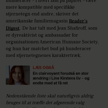
hunderacer – i hvert fald på papiret – være
mere kompatible med specifikke
stjernetegn end andre, skriver det
amerikanske familiemagasin
Reader's
Digest
. De har talt med Jean Shafiroff, som
er dyreaktivist og ambassadør for
organisationen American Humane Society,
og hun har matchet bud på hunderacer
med stjernetegnenes karaktertræk.
LÆS OGSÅ
En clairvoyant forudså en stor
ændring i Line Kirstens liv – og
endte med at få ret
Nedenstående liste skal naturligvis aldrig
bruges til at træffe det afgørende valg