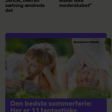
Jencel, men én
elsker ikke
sætning ændrede
moderskabet”
det
Sponsoreret indhold
Den bedste sommerferie:
Her er 11 fantastiske