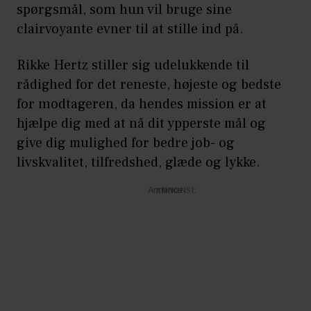
spørgsmål, som hun vil bruge sine
clairvoyante evner til at stille ind på.
Rikke Hertz stiller sig udelukkende til
Rikke Hertz er spirituel
rådighed for det reneste, højeste og bedste
erhvervsrådgiver og clairvoyant og
for modtageren, da hendes
mission er at
har podcasten ”Spirituel – med Rikke
hjælpe dig med at nå dit ypperste mål og
Hertz” på Podimo.
(Foto: PR)
give dig mulighed for bedre job- og
livskvalitet, tilfredshed, glæde og lykke.
Annonce