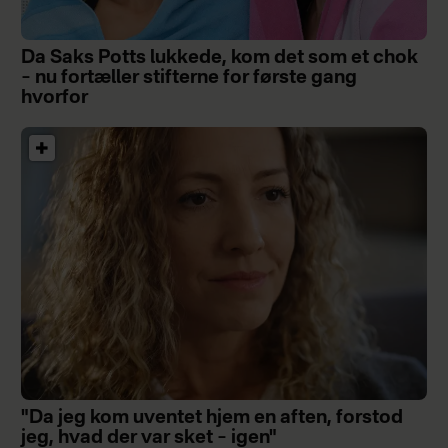
Da Saks Potts lukkede, kom det som et chok
– nu fortæller stifterne for første gang
hvorfor
"Da jeg kom uventet hjem en aften, forstod
jeg, hvad der var sket – igen"