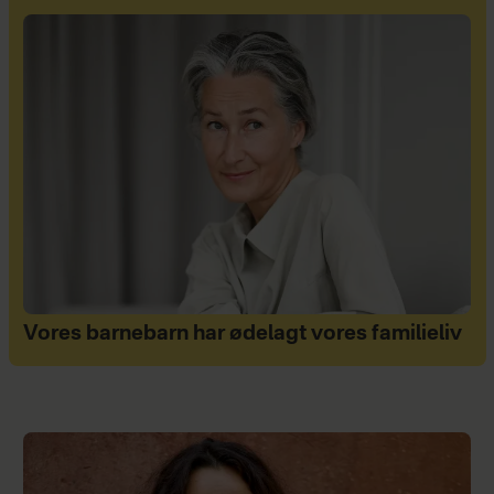
Vores barnebarn har ødelagt vores familieliv