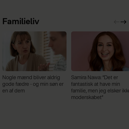
Familieliv
Samira Nawa: ”Det er
Jeg valgte at blive skilt fr
fantastisk at have min
min mand - da jeg en dag
familie, men jeg elsker ikke
gik forbi hans hus, fik jeg 
moderskabet”
chok