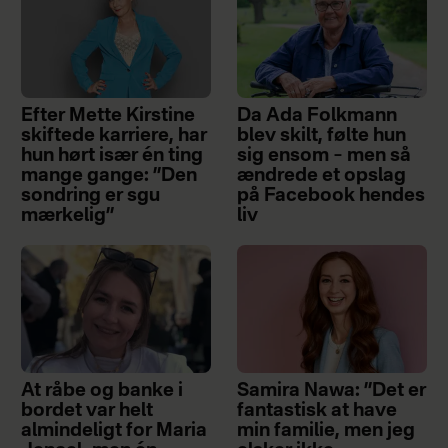
Efter Mette Kirstine
Da Ada Folkmann
skiftede karriere, har
blev skilt, følte hun
hun hørt især én ting
sig ensom – men så
mange gange: ”Den
ændrede et opslag
sondring er sgu
på Facebook hendes
mærkelig”
liv
At råbe og banke i
Samira Nawa: ”Det er
bordet var helt
fantastisk at have
almindeligt for Maria
min familie, men jeg