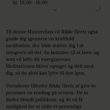
kl. 13.00 - 16.00.
Sted:
Story House Egmont,
Strødamvej 46, 2100 København Ø
Tilmelding:
Arrangementet koster
Til denne Masterclass vil Rikke Hertz også
650 kroner og inkluderer også en
guide dig igennem en kraftfuld
lækker goodiebag med ting til at
meditation, der både støtter dig i at
støtte din spirituelle udvikling fra
integrere alt det, du kommer til at lære, og
Rikke Hertz.
som vil løfte dit energiniveau.
Meditationen bliver optaget og delt med
Tilmeld dig og læs mere på:
dig, så du altid kan lytte til den igen.
saloner.alt.dk
Derudover tilbyder Rikke Hertz at give to
personer en reading på scenen. De to
findes blandt publikum, og de vil få
mulighed for at stille ét personligt