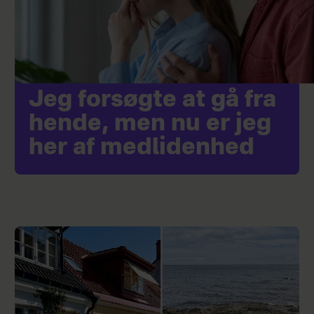
Jeg forsøgte at gå fra
hende, men nu er jeg
her af medlidenhed