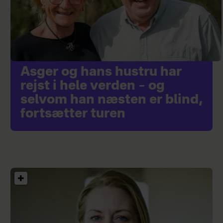
Asger og hans hustru har
rejst i hele verden – og
selvom han næsten er blind,
fortsætter turen