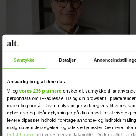
Samtykke
Detaljer
Annonceindstilling
Da jeg igen gik ned med stress, indså jeg, at
der måtte ske noget drastisk i mit ægteskab
Ansvarlig brug af dine data
Vi og
vores 236 partnere
ønsker dit samtykke til at anvend
persondata om IP-adresse, ID og din browser til præferencer, 
marketingformål. Disse oplysninger videregives til vores sa
opbevarer og tilgår oplysninger på din enhed for at vise dig 
levere tilpasset indhold, foretage annonce- og indholdsmåling
målgruppeundersøgelser og udvikle tjenester. Se mere infor
indstillinger
og i vores persondatapolitik. Du kan altid trækk