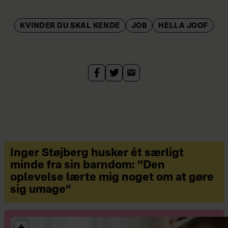
største navne.
Salonerne forener inspiration og ny
KVINDER DU SKAL KENDE
JOB
HELLA JOOF
viden med hygge og luksus i en intim
stemning på ALT for damernes
redaktion. Arrangementerne finder
sted i februar, marts, april, maj,
september og november – datoerne
bliver offentliggjort løbende på
saloner.alt.dk
, i ALT for damerne-
bladet og på
ALT for damernes
Inger Støjberg husker ét særligt
Instagram.
minde fra sin barndom: ”Den
oplevelse lærte mig noget om at gøre
sig umage”