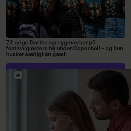
72-årige Dorthe syr rygmærker på
festivalgæsters tøj under Copenhell – og hun
husker særligt én gæst