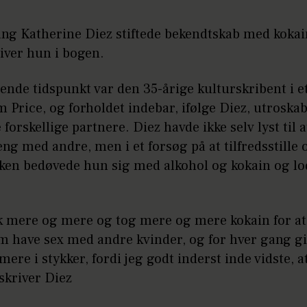
ng Katherine Diez stiftede bekendtskab med kokain
iver hun i bogen.
nde tidspunkt var den 35-årige kulturskribent i e
Price, og forholdet indebar, ifølge Diez, utroska
 forskellige partnere. Diez havde ikke selv lyst til a
ng med andre, men i et forsøg på at tilfredsstille 
ken bedøvede hun sig med alkohol og kokain og lod
ak mere og mere og tog mere og mere kokain for at
m have sex med andre kvinder, og for hver gang gi
ere i stykker, fordi jeg godt inderst inde vidste, a
skriver Diez