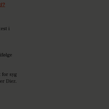
yd?
est i
ifølge
t for syg
ver Diez.