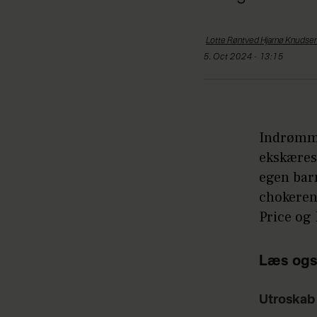
Lotte Røntved Hjarnø
Knudse
5. Oct 2024 - 13:15
Indrømme
ekskærest
egen barm
chokeren
Price og
Læs ogs
Utroskab