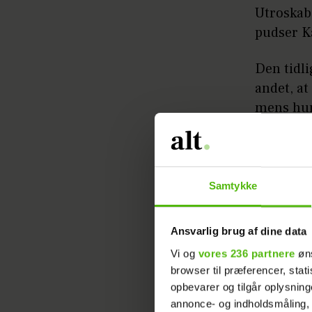
Utroskab
pudser Ka
Den tidl
andet, a
mens hun
Dan Jørg
Læs ogs
Samtykke
Savnet 
Ansvarlig brug af dine data
Men det s
Vi og
vores 236 partnere
øns
Efter at 
browser til præferencer, stat
opbevarer og tilgår oplysning
Price, fa
annonce- og indholdsmåling,
arme.