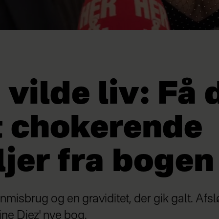
 vilde liv: Få 
 chokerende
ljer fra bogen
nmisbrug og en graviditet, der gik galt. Afsl
ne Diez' nye bog.