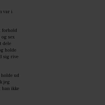
 var i
t forhold
b og sex
t dele
og holde
 sig rive
 holde ud
k jeg
t han ikke