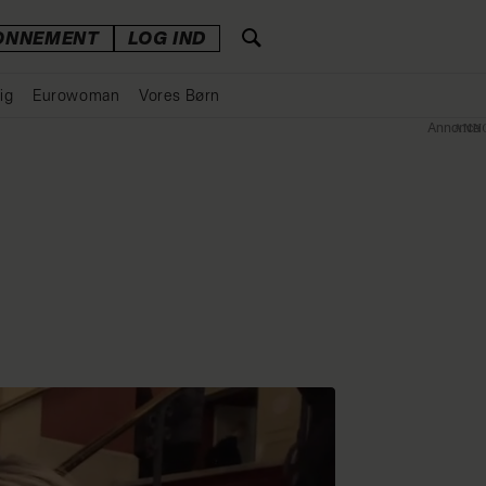
ONNEMENT
LOG IND
ig
Eurowoman
Vores Børn
Annonce