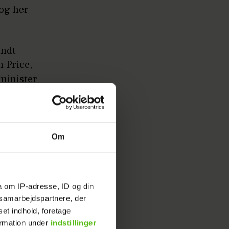
og her
andt
 Price,
minister
sen:
Om
a om IP-adresse, ID og din
t nyt med
s samarbejdspartnere, der
set indhold, foretage
ensens
ormation under
indstillinger