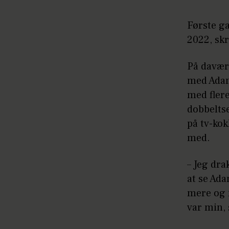
Første ga
2022, skr
På davære
med Adam 
med flere
dobbeltse
på tv-kok
med.
– Jeg dr
at se Ada
mere og m
var min, 