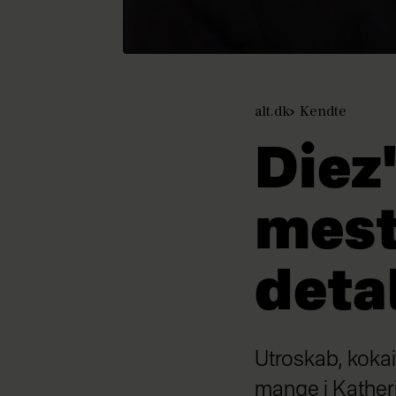
alt.dk
Kendte
Diez'
mest
deta
Utroskab, kokai
mange i Katheri