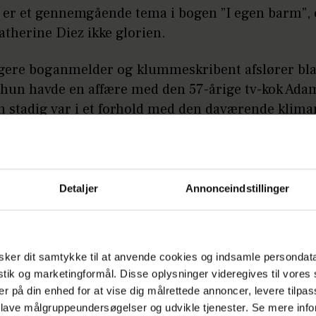
 er et gennemgående tema i bogen ”I egen barm”, 
therine Diez ikke glorien.
igere boganmelder og klummeskribent afslører bl
t hun havde en affære med den 57-årige tv-kok Adam
 stadig var i et forhold med den daværende klima
ensen, 49.
å:
"Årgang 20"-Lisbeth sætter ord på skilsmis
Detaljer
Annonceindstillinger
er enormt
topper ikke her.
ker dit samtykke til at anvende cookies og indsamle persondat
have afsluttet forholdet til ministeren og indgået e
istik og marketingformål. Disse oplysninger videregives til vore
er på din enhed for at vise dig målrettede annoncer, levere tilpas
ndt den 35-årige forfatter kortvarigt tilbage i Jørg
 lave målgruppeundersøgelser og udvikle tjenester. Se mere inf