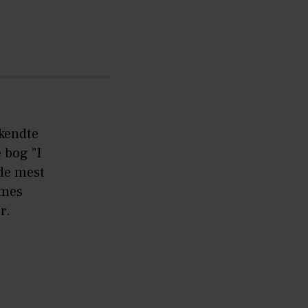
 kendte
 bog ”I
 de mest
ames
er.