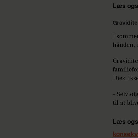
Læs ogs
Gravidite
I sommere
hånden, 
Gravidite
familiefo
Diez, ikk
– Selvføl
til at bl
Læs ogs
konsekv