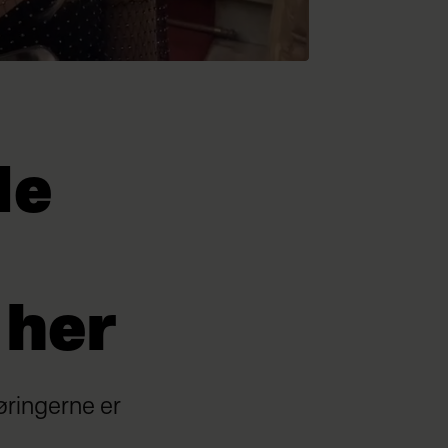
de
 her
øringerne er