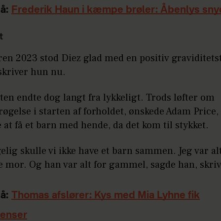
å:
Frederik Haun i kæmpe brøler: Åbenlys sn
t
n 2023 stod Diez glad med en positiv graviditetst
skriver hun nu.
ten endte dog langt fra lykkeligt. Trods løfter om
røgelse i starten af forholdet, ønskede Adam Price, 
e at få et barn med hende, da det kom til stykket.
gelig skulle vi ikke have et barn sammen. Jeg var al
ive mor. Og han var alt for gammel, sagde han, skri
å:
Thomas afslører: Kys med Mia Lyhne fik
enser