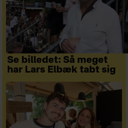
Se billedet: Så meget
har Lars Elbæk tabt sig