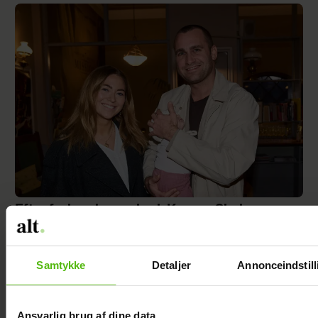
Efter forlovelsesnyhed: Kasper Skak og
Helena Witt deler stor babylykke
Samtykke
Detaljer
Annonceindstill
Ansvarlig brug af dine data