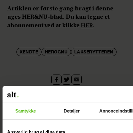
Artiklen er første gang bragt i denne
uges HER&NU-blad. Du kan tegne et
abonnement ved at klikke
HER
.
KENDTE
HEROGNU
LAKSERYTTEREN
Samtykke
Detaljer
Annonceindstill
Ansvarlig brug af dine data