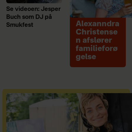
Se videoen: Jesper
Buch som DJ på
Alexanndra
Smukfest
Christense
n afslører
familieforø
gelse