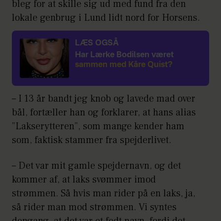
bleg for at skille sig ud med fund fra den
lokale genbrug i Lund lidt nord for Horsens.
LÆS OGSÅ
Har Lærke Bodilsen været
sammen med Kåre Quist?
– I 13 år bandt jeg knob og lavede mad over
bål, fortæller han og forklarer, at hans alias
”Lakserytteren”, som mange kender ham
som, faktisk stammer fra spejderlivet.
– Det var mit gamle spejdernavn, og det
kommer af, at laks svømmer imod
strømmen. Så hvis man rider på en laks, ja,
så rider man mod strømmen. Vi syntes
dengang, at det var et fedt navn, fordi det