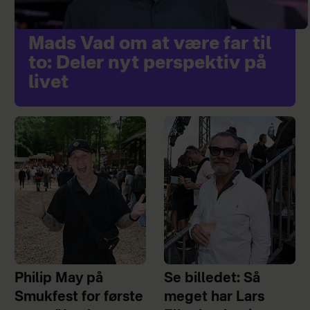
Mads Vad om at være far til
to: Deler nyt perspektiv på
livet
Philip May på
Se billedet: Så
Smukfest for første
meget har Lars