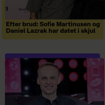
Efter brud: Sofie Martinusen og
Daniel Lazrak har datet i skjul