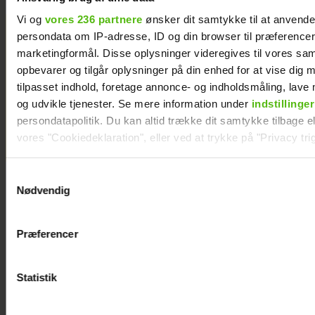
Vi og
vores 236 partnere
ønsker dit samtykke til at anvend
persondata om IP-adresse, ID og din browser til præferencer, 
Steen
marketingformål. Disse oplysninger videregives til vores sa
Langeberg på
opbevarer og tilgår oplysninger på din enhed for at vise dig 
kærestedate:
tilpasset indhold, foretage annonce- og indholdsmåling, lav
Gør det første
og udvikle tjenester. Se mere information under
indstillinger
gang med
persondatapolitik. Du kan altid trække dit samtykke tilbage ell
konen
vores "Cookiedeklaration", eller ved at trykke på "Privacy trig
Dine valg anvendes på hele websitet.
Samtykkevalg
Nødvendig
Vi ønsker dit samtykke til at indsamle og bruge data for at k
relevant journalistisk indhold til dig.
Præferencer
Vi anvender egne cookies og cookies fra tredjeparter til at a
vores hjemmeside. Vi indsamler data om IP, ID og din browser 
generere statistik og huske dine præferencer samt til brug fo
Statistik
optimere vores reklametiltag på sociale medier og til at vise d
med sociale medier.