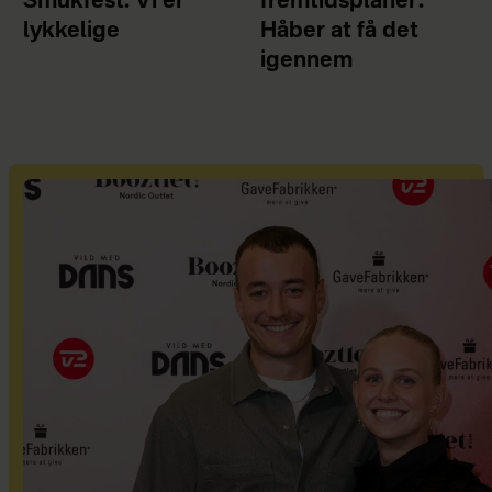
Smukfest: Vi er
fremtidsplaner:
lykkelige
Håber at få det
igennem