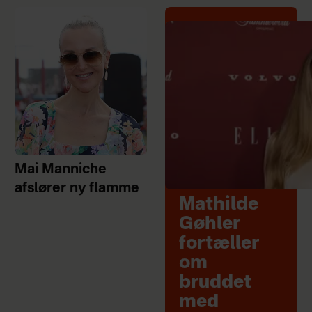
Mai Manniche
afslører ny flamme
Mathilde
Gøhler
fortæller
om
bruddet
med