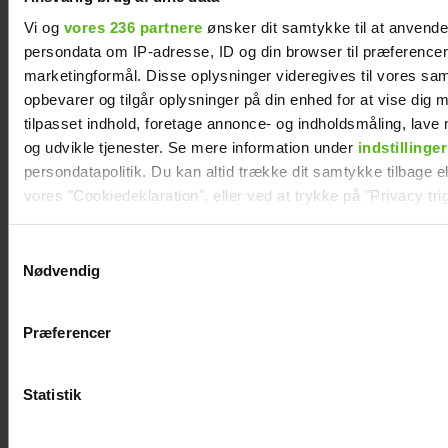
Vi og
vores 236 partnere
ønsker dit samtykke til at anvend
persondata om IP-adresse, ID og din browser til præferencer, 
marketingformål. Disse oplysninger videregives til vores sa
opbevarer og tilgår oplysninger på din enhed for at vise dig 
tilpasset indhold, foretage annonce- og indholdsmåling, lav
og udvikle tjenester. Se mere information under
indstillinger
persondatapolitik. Du kan altid trække dit samtykke tilbage ell
vores "Cookiedeklaration", eller ved at trykke på "Privacy trig
Dine valg anvendes på hele websitet.
Samtykkevalg
Nødvendig
Vi ønsker dit samtykke til at indsamle og bruge data for at k
relevant journalistisk indhold til dig.
Præferencer
Vi anvender egne cookies og cookies fra tredjeparter til at a
Jesper Buch afslører ukendt
vores hjemmeside. Vi indsamler data om IP, ID og din browser 
fortid: "På et tidspunkt var
generere statistik og huske dine præferencer samt til brug fo
Statistik
der en skillevej"
optimere vores reklametiltag på sociale medier og til at vise d
med sociale medier.