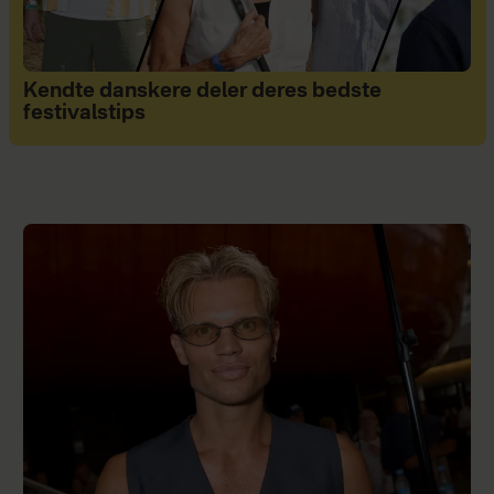
Kendte danskere deler deres bedste
festivalstips