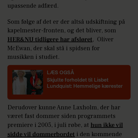
upassende adfærd.
Som følge af det er der altså udskiftning på
kapelmester-fronten, og det bliver, som
HER&NU tidligere har afsløret
, Oliver
McEwan, der skal stå i spidsen for
musikken i studiet.
LÆS OGSÅ
Skjulte forholdet til Lisbet
Lundquist: Hemmelige kærester
Derudover kunne Anne Laxholm, der har
været fast dommer siden programmets
premiere i 2005, i juli røbe, at
hun ikke vil
sidde vil dommerbordet
i den kommende