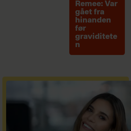
Remee: Var
gået fra
hinanden
før
graviditete
n