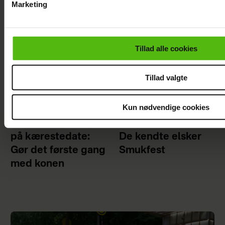
Marketing
Du kan til enhver tid trække dit samtykke tilbage via linket i 
læse mere om vores brug af cookies, samarbejdspartnere og
personoplysninger i forbindelse hermed i både
Tillad alle cookies
vores
privatlivspolitik
og
cookiepolitik
.
Tillad valgte
Kun nødvendige cookies
Steen Langeberg
KÆMPE GALLERI:
på kærestedate:
De kendte elsker
Gør det første gang
Smukfest
med konen