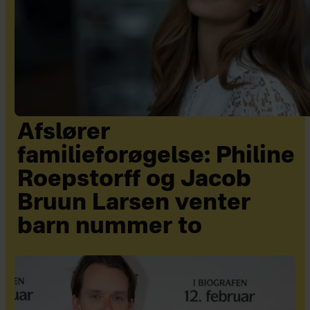
Afslører
familieforøgelse: Philine
Roepstorff og Jacob
Bruun Larsen venter
barn nummer to