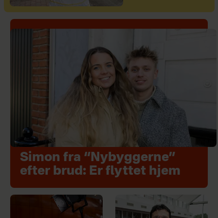
Simon fra “Nybyggerne”
efter brud: Er flyttet hjem