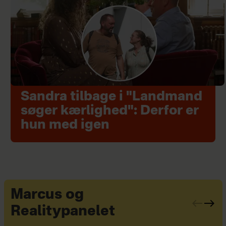
Sandra tilbage i "Landmand
søger kærlighed": Derfor er
hun med igen
Marcus og
Realitypanelet