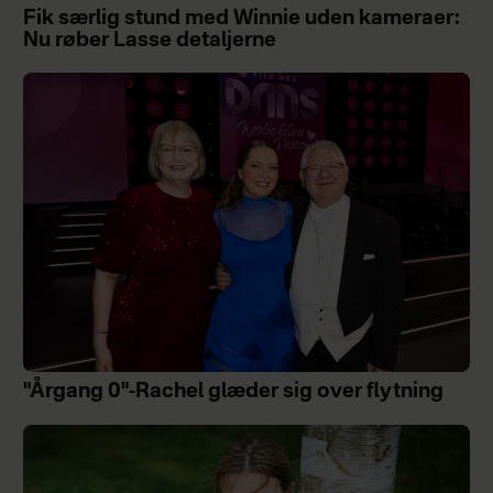
Fik særlig stund med Winnie uden kameraer:
Nu røber Lasse detaljerne
"Årgang 0"-Rachel glæder sig over flytning