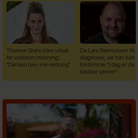
Da Lars Rasmussen fik sine
Therese Glahn afslører: 
diagnoser, var han fuld af
blevet fejldiagnosticere
fordomme: "I dag er de mine
bedste venner"