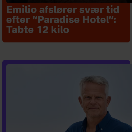
Emilio afslører svær tid
efter “Paradise Hotel”:
Tabte 12 kilo