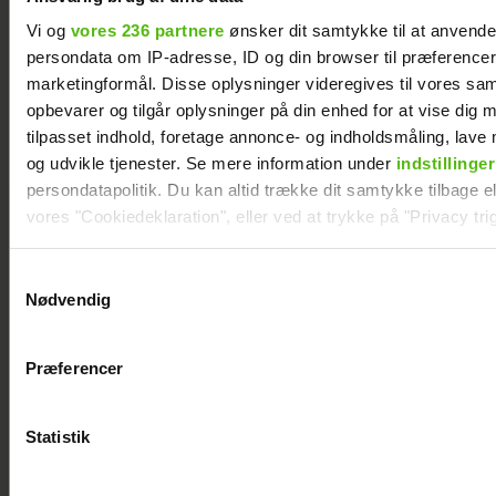
Sille Nimholm afvist af
Vi og
vores 236 partnere
ønsker dit samtykke til at anvend
persondata om IP-adresse, ID og din browser til præferencer, 
højesteret: "Jeg er videre"
marketingformål. Disse oplysninger videregives til vores sa
opbevarer og tilgår oplysninger på din enhed for at vise dig 
tilpasset indhold, foretage annonce- og indholdsmåling, lav
og udvikle tjenester. Se mere information under
indstillinger
persondatapolitik. Du kan altid trække dit samtykke tilbage ell
vores "Cookiedeklaration", eller ved at trykke på "Privacy trig
Dine valg anvendes på hele websitet.
Samtykkevalg
Nødvendig
Vi ønsker dit samtykke til at indsamle og bruge data for at k
relevant journalistisk indhold til dig.
Præferencer
Vi anvender egne cookies og cookies fra tredjeparter til at a
vores hjemmeside. Vi indsamler data om IP, ID og din browser 
generere statistik og huske dine præferencer samt til brug fo
Statistik
optimere vores reklametiltag på sociale medier og til at vise d
med sociale medier.