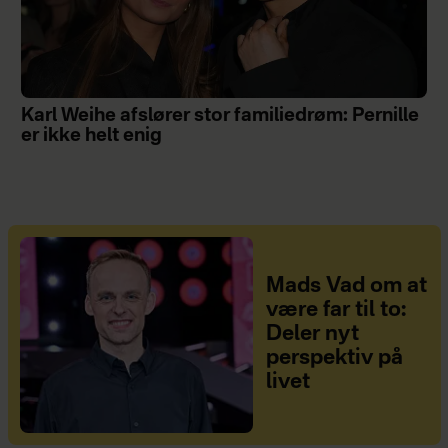
Karl Weihe afslører stor familiedrøm: Pernille
er ikke helt enig
Mads Vad om at
være far til to:
Deler nyt
perspektiv på
livet