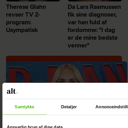
Therese Glahn
Da Lars Rasmussen
revser TV 2-
fik sine diagnoser,
program:
var han fuld af
Usympatisk
fordomme: "I dag
er de mine bedste
venner"
Samtykke
Detaljer
Annonceindstill
Ansvarlig brug af dine data