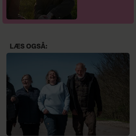
LÆS OGSÅ: