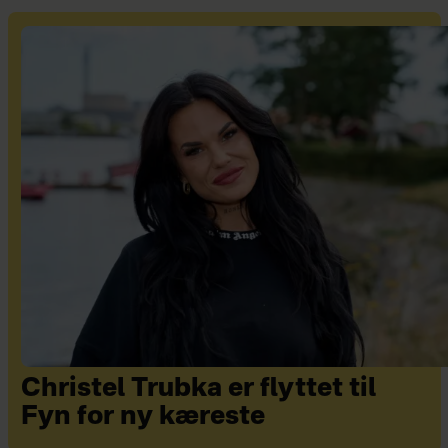
Christel Trubka er flyttet til
Fyn for ny kæreste