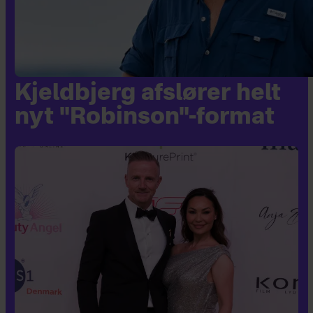
Kjeldbjerg afslører helt
nyt "Robinson"-format