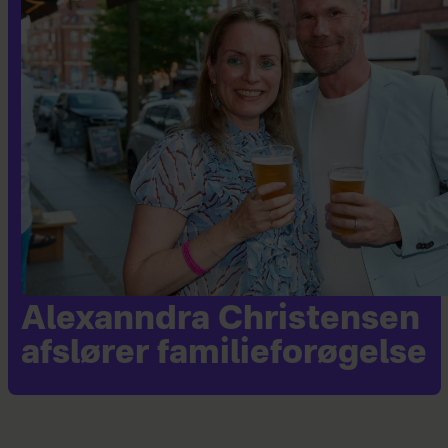
Alexanndra Christensen
afslører familieforøgelse