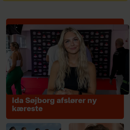
Ida Søjborg afslører ny
kæreste