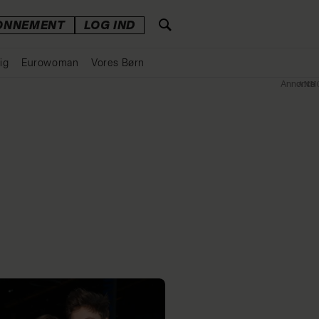
ONNEMENT
LOG IND
ig
Eurowoman
Vores Børn
Annonce