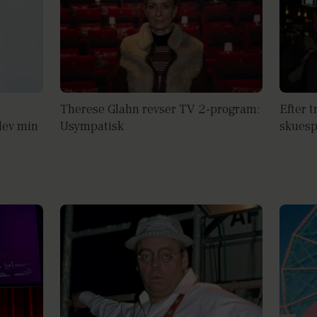
Therese Glahn revser TV 2-program:
Efter t
lev min
Usympatisk
skuesp