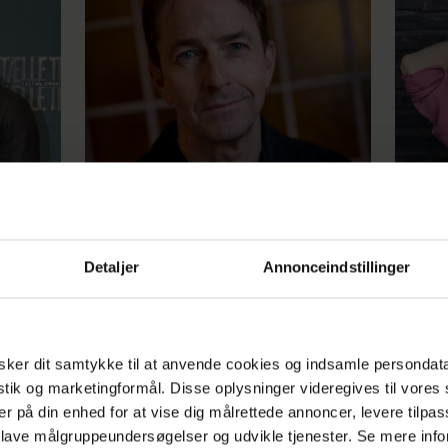
ede frem
Mads Knarreborg: Virkeligheden er
Sara V
blevet vildere end satire
mand, d
meget 
Detaljer
Annonceindstillinger
ker dit samtykke til at anvende cookies og indsamle persondat
istik og marketingformål. Disse oplysninger videregives til vore
er på din enhed for at vise dig målrettede annoncer, levere tilpas
 lave målgruppeundersøgelser og udvikle tjenester. Se mere inf