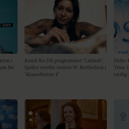
nton i
Kendt fra DR-programmet "Løsladt":
Delte 
ham før
Spiller overfor Anders W. Berthelsen i
Trine D
"Klassefesten 4"
særlig