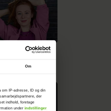
iktoria Bjerregaard mødte sin
a hun var 18: "Jeg har lært
af ham"
Om
a om IP-adresse, ID og din
s samarbejdspartnere, der
set indhold, foretage
ormation under
indstillinger