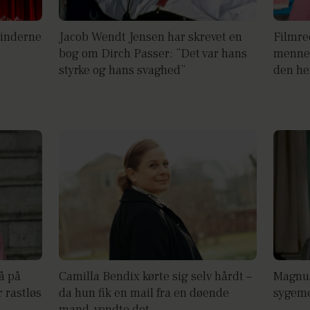
vinderne
Jacob Wendt Jensen har skrevet en
Filmre
bog om Dirch Passer: ”Det var hans
mennes
styrke og hans svaghed”
den he
gå på
Camilla Bendix kørte sig selv hårdt –
Magnus
r rastløs
da hun fik en mail fra en døende
sygeme
mand, vendte det