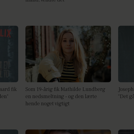
ard fik
Som 19-årig fik Mathilde Lundberg
Joseph
den"
en nedsmeltning - og den lærte
"Det gå
hende noget vigtigt