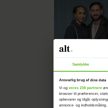
Arian Kashef viser sin forlov
på den røde løber
Samtykke
Ansvarlig brug af dine data
Vi og
vores 236 partnere
øns
browser til præferencer, stat
opbevarer og tilgår oplysning
annonce- og indholdsmåling,