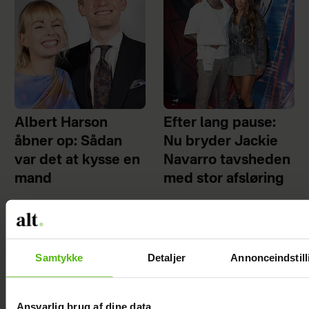
Albert Harson
Efter lang pause:
åbner op: Sådan
Nu bryder Jackie
var det at kysse en
Navarro tavsheden
mand
med stor afsløring
Samtykke
Detaljer
Annonceindstill
Ansvarlig brug af dine data