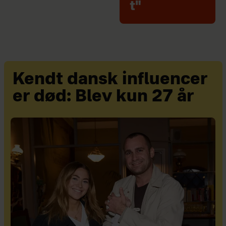
t"
Kendt dansk influencer
er død: Blev kun 27 år