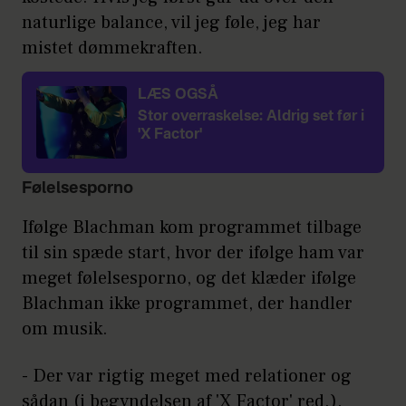
naturlige balance, vil jeg føle, jeg har
mistet dømmekraften.
LÆS OGSÅ
Stor overraskelse: Aldrig set før i
'X Factor'
Følelsesporno
Ifølge Blachman kom programmet tilbage
til sin spæde start, hvor der ifølge ham var
meget følelsesporno, og det klæder ifølge
Blachman ikke programmet, der handler
om musik.
- Der var rigtig meget med relationer og
sådan (i begyndelsen af 'X Factor' red.).