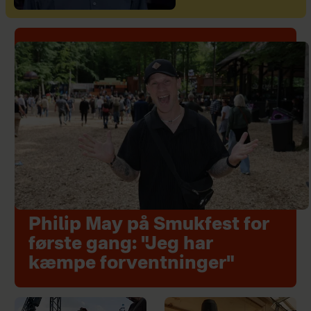
Philip May på Smukfest for
første gang: "Jeg har
kæmpe forventninger"