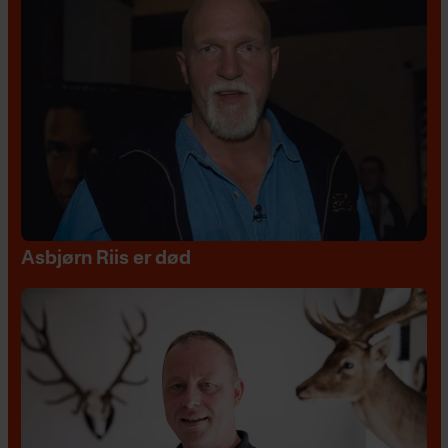
Asbjørn Riis er død