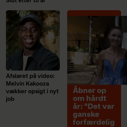
Slut efter to år
Afsløret på video:
Melvin Kakooza
Åbner op
vækker opsigt i nyt
om hårdt
job
år: "Det var
ganske
forfærdelig