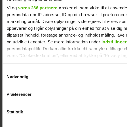
Vi og
vores 236 partnere
ønsker dit samtykke til at anvend
persondata om IP-adresse, ID og din browser til præferencer, 
marketingformål. Disse oplysninger videregives til vores sa
opbevarer og tilgår oplysninger på din enhed for at vise dig 
tilpasset indhold, foretage annonce- og indholdsmåling, lav
og udvikle tjenester. Se mere information under
indstillinger
persondatapolitik. Du kan altid trække dit samtykke tilbage ell
vores "Cookiedeklaration", eller ved at trykke på "Privacy trig
Jesper Skibby deler stor familieglæde: Skal
være morfar
Dine valg anvendes på hele websitet.
Samtykkevalg
Nødvendig
Vi ønsker dit samtykke til at indsamle og bruge data for at k
relevant journalistisk indhold til dig.
Præferencer
Vi anvender egne cookies og cookies fra tredjeparter til at a
vores hjemmeside. Vi indsamler data om IP, ID og din browser 
generere statistik og huske dine præferencer samt til brug fo
Statistik
optimere vores reklametiltag på sociale medier og til at vise d
med sociale medier.