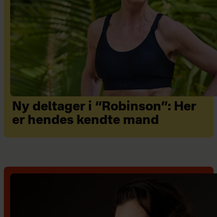
Ny deltager i “Robinson”: Her
er hendes kendte mand