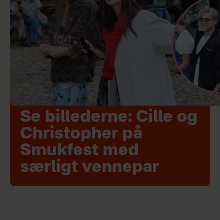
Se billederne: Cille og
Christopher på
Smukfest med
særligt vennepar