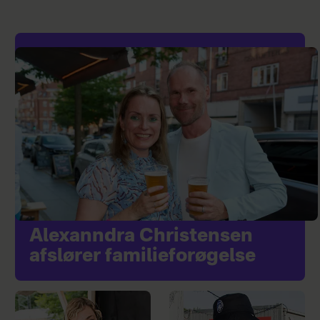
Alexanndra Christensen
afslører familieforøgelse