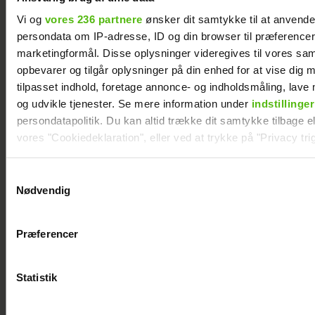
nervøs!
Vi og
vores 236 partnere
ønsker dit samtykke til at anvend
persondata om IP-adresse, ID og din browser til præferencer, 
marketingformål. Disse oplysninger videregives til vores sa
opbevarer og tilgår oplysninger på din enhed for at vise dig 
tilpasset indhold, foretage annonce- og indholdsmåling, lav
og udvikle tjenester. Se mere information under
indstillinger
persondatapolitik. Du kan altid trække dit samtykke tilbage ell
vores "Cookiedeklaration", eller ved at trykke på "Privacy trig
Dine valg anvendes på hele websitet.
Samtykkevalg
Nødvendig
Vi ønsker dit samtykke til at indsamle og bruge data for at k
relevant journalistisk indhold til dig.
Præferencer
Se billederne: Cille og Christopher på
Vi anvender egne cookies og cookies fra tredjeparter til at a
Smukfest med særligt vennepar
vores hjemmeside. Vi indsamler data om IP, ID og din browser 
generere statistik og huske dine præferencer samt til brug fo
Statistik
optimere vores reklametiltag på sociale medier og til at vise d
med sociale medier.