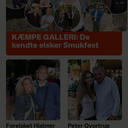
KÆMPE GALLERI: De
kendte elsker Smukfest
Forelsket Hjalmer
Peter Qvortrup