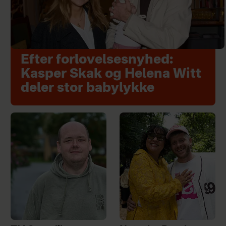
Efter forlovelsesnyhed:
Kasper Skak og Helena Witt
deler stor babylykke