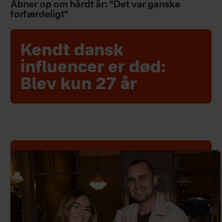
Åbner op om hårdt år: "Det var ganske
forfærdeligt"
Kendt dansk
influencer er død:
Blev kun 27 år