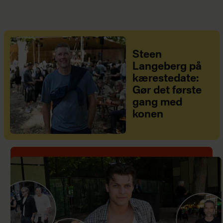
Steen
Langeberg på
kærestedate:
Gør det første
gang med
konen