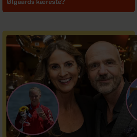
Ølgaards kæreste?