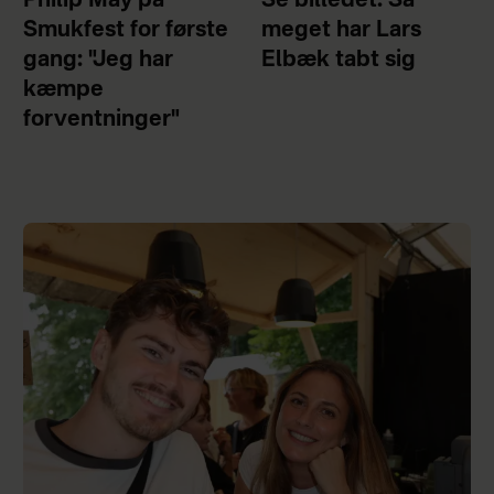
Philip May på
Se billedet: Så
Smukfest for første
meget har Lars
gang: "Jeg har
Elbæk tabt sig
kæmpe
forventninger"