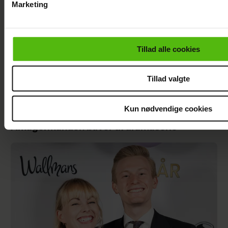
Marketing
Du kan til enhver tid trække dit samtykke tilbage via linket i 
læse mere om vores brug af cookies, samarbejdspartnere og
personoplysninger i forbindelse hermed i både
Tillad alle cookies
vores
privatlivspolitik
og
cookiepolitik
.
Tillad valgte
Kun nødvendige cookies
Nyt projekt fra Christian Tafdrup:
Amagermanden bliver til dramaserie