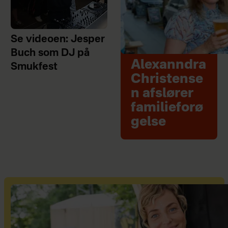
Se videoen: Jesper
Buch som DJ på
Alexanndra
Smukfest
Christense
n afslører
familieforø
gelse