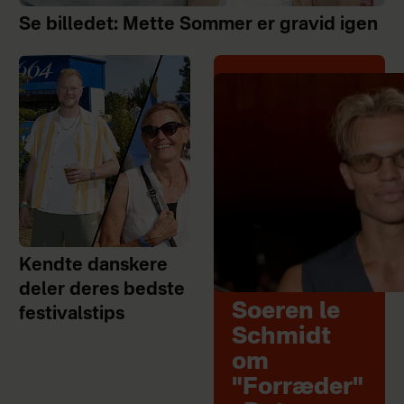
Se billedet: Mette Sommer er gravid igen
Kendte danskere
deler deres bedste
Soeren le
festivalstips
Schmidt
om
"Forræder"