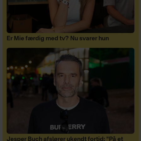
Er Mie færdig med tv? Nu svarer hun
Jesper Buch afslører ukendt fortid: "På et