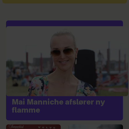
Mai Manniche afslører ny
flamme