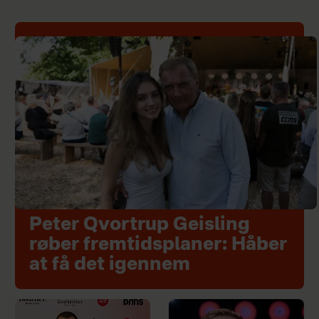
Peter Qvortrup Geisling
røber fremtidsplaner: Håber
at få det igennem