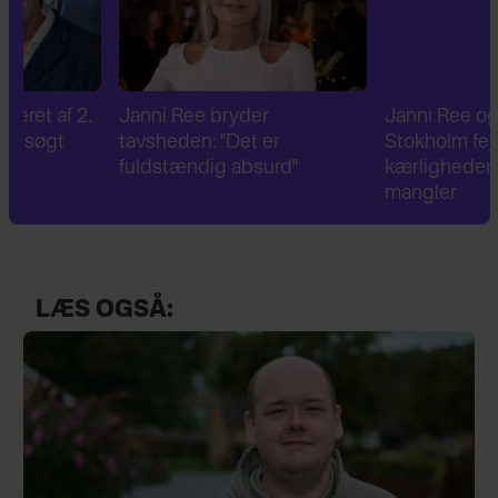
Janni Ree bryder
Janni Ree og Jeppe
tavsheden: "Det er
Stokholm fejrer og nyde
fuldstændig absurd"
kærligheden – men én t
mangler
LÆS OGSÅ: