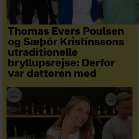
Thomas Evers Poulsen
og Sæþór Kristínssons
utraditionelle
bryllupsrejse: Derfor
var datteren med