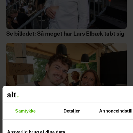
Se billedet: Så meget har Lars Elbæk tabt sig
Samtykke
Detaljer
Annonceindstill
Mie og Anders nyder hinanden på Smukfest:
Ansvarlig brug af dine data