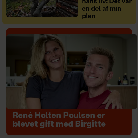
hans liv: Det var
en del af min
plan
René Holten Poulsen er
blevet gift med Birgitte