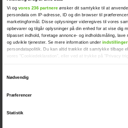
Forløseligt og skønt
Vi og
vores 236 partnere
ønsker dit samtykke til at anvend
persondata om IP-adresse, ID og din browser til præferencer, 
marketingformål. Disse oplysninger videregives til vores sa
opbevarer og tilgår oplysninger på din enhed for at vise dig 
tilpasset indhold, foretage annonce- og indholdsmåling, lav
og udvikle tjenester. Se mere information under
indstillinger
persondatapolitik. Du kan altid trække dit samtykke tilbage ell
vores "Cookiedeklaration", eller ved at trykke på "Privacy trig
Dine valg anvendes på hele websitet.
Samtykkevalg
Nødvendig
Vi ønsker dit samtykke til at indsamle og bruge data for at k
relevant journalistisk indhold til dig.
Se videoen: Jesper Buch som DJ på
Præferencer
Vi anvender egne cookies og cookies fra tredjeparter til at a
Smukfest
vores hjemmeside. Vi indsamler data om IP, ID og din browser 
generere statistik og huske dine præferencer samt til brug fo
Statistik
optimere vores reklametiltag på sociale medier og til at vise d
med sociale medier.