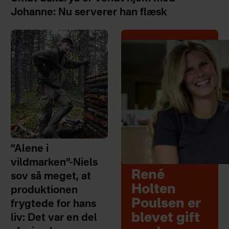
Johanne: Nu serverer han flæsk
”Alene i
vildmarken”-Niels
René
sov så meget, at
Holten
produktionen
Poulsen er
frygtede for hans
blevet gift
liv: Det var en del