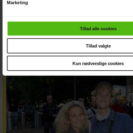
Marketing
kendte elsker
Du kan til enhver tid trække dit samtykke tilbage via linket i 
Smukfest
læse mere om vores brug af cookies, samarbejdspartnere og
personoplysninger i forbindelse hermed i både
Tillad alle cookies
vores
privatlivspolitik
og
cookiepolitik
.
Tillad valgte
Kun nødvendige cookies