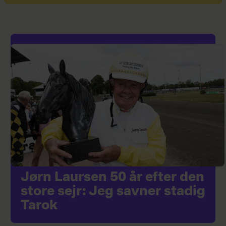
Jørn Laursen 50 år efter den
store sejr: Jeg savner stadig
Tarok