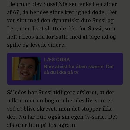
I februar blev Sussi Nielsen enke i en alder
af 67, da hendes store kærlighed døde. Det
var slut med den dynamiske duo Sussi og
Leo, men livet sluttede ikke for Sussi, som
helt i Leos ånd fortsatte med at tage ud og
spille og levede videre.
LÆS OGSÅ
Blev afvist for åben skærm: Det
så du ikke på tv
Således har Sussi tidligere afsløret, at der
udkommer en bog om hendes liv, som er
ved at blive skrevet, men det stopper ikke
der. Nu får hun også sin egen tv-serie. Det
afslører hun på Instagram.