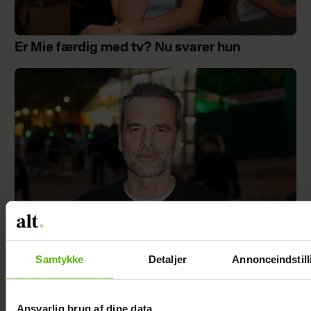
Er Mie færdig med tv? Nu svarer hun
Samtykke
Detaljer
Annonceindstill
Jesper Buch afslører ukendt fortid: "På et
tidspunkt var der en skillevej"
Ansvarlig brug af dine data