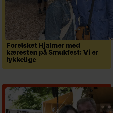
Forelsket Hjalmer med
kæresten på Smukfest: Vi er
lykkelige