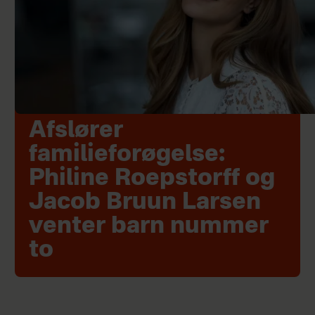
Afslører
familieforøgelse:
Philine Roepstorff og
Jacob Bruun Larsen
venter barn nummer
to