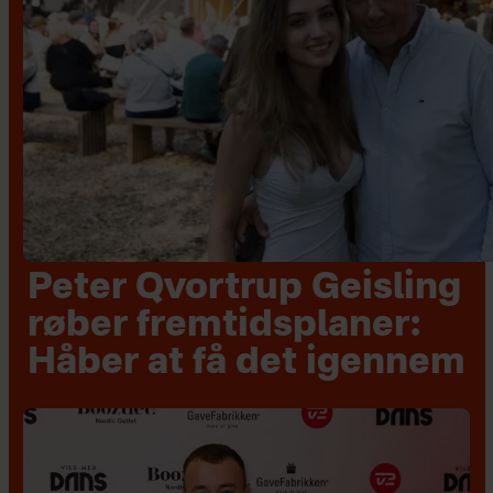
Peter Qvortrup Geisling
røber fremtidsplaner:
Håber at få det igennem