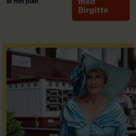
med
af min plan
Birgitte