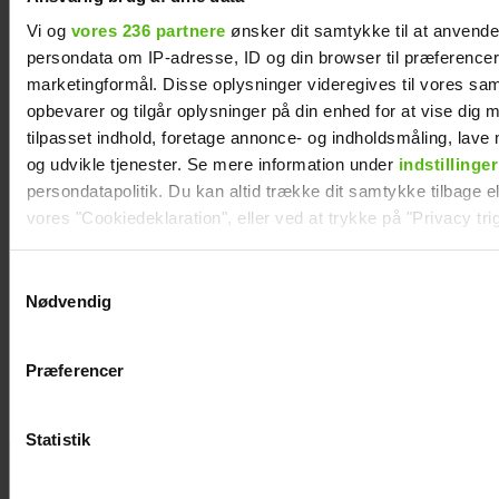
Vi og
vores 236 partnere
ønsker dit samtykke til at anvend
persondata om IP-adresse, ID og din browser til præferencer, 
marketingformål. Disse oplysninger videregives til vores sa
opbevarer og tilgår oplysninger på din enhed for at vise dig 
tilpasset indhold, foretage annonce- og indholdsmåling, lav
og udvikle tjenester. Se mere information under
indstillinger
persondatapolitik. Du kan altid trække dit samtykke tilbage ell
vores "Cookiedeklaration", eller ved at trykke på "Privacy trig
Dine valg anvendes på hele websitet.
Samtykkevalg
Nødvendig
Steen Langeberg på kærestedate: Gør det
Vi ønsker dit samtykke til at indsamle og bruge data for at k
første gang med konen
relevant journalistisk indhold til dig.
Præferencer
Vi anvender egne cookies og cookies fra tredjeparter til at a
vores hjemmeside. Vi indsamler data om IP, ID og din browser 
generere statistik og huske dine præferencer samt til brug fo
Statistik
optimere vores reklametiltag på sociale medier og til at vise d
KÆMPE
med sociale medier.
GALLERI: De