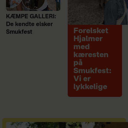
KÆMPE GALLERI:
De kendte elsker
Forelsket
Smukfest
Hjalmer
med
kæresten
på
Smukfest:
Vi er
lykkelige