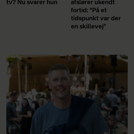
tv? Nu svarer hun
afslører ukendt
fortid: "På et
tidspunkt var der
en skillevej"