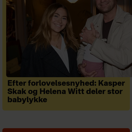
Efter forlovelsesnyhed: Kasper
Skak og Helena Witt deler stor
babylykke