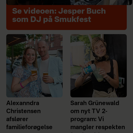
Se videoen: Jesper Buch
som DJ på Smukfest
Alexanndra
Sarah Grünewald
Christensen
om nyt TV 2-
afslører
program: Vi
familieforøgelse
mangler respekten