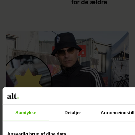
for de ældre
Samtykke
Detaljer
Annonceindstill
Se videoen: Simon Kvamm overrasker med
særlig gæst på scenen
Ansvarlig brug af dine data