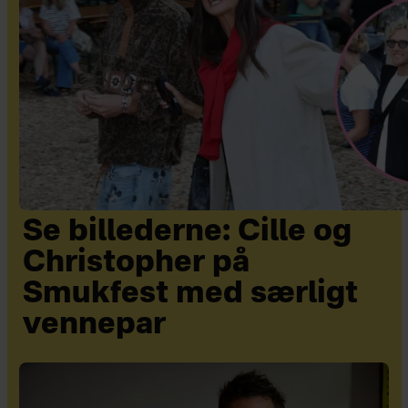
Se billederne: Cille og
Christopher på
Smukfest med særligt
vennepar