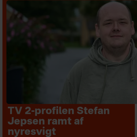
TV 2-profilen Stefan
Jepsen ramt af
nyresvigt