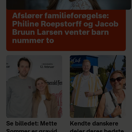
Afslører familieforøgelse:
Philine Roepstorff og Jacob
Bruun Larsen venter barn
nummer to
Se billedet: Mette
Kendte danskere
Sommer er gravid
deler deres bedste