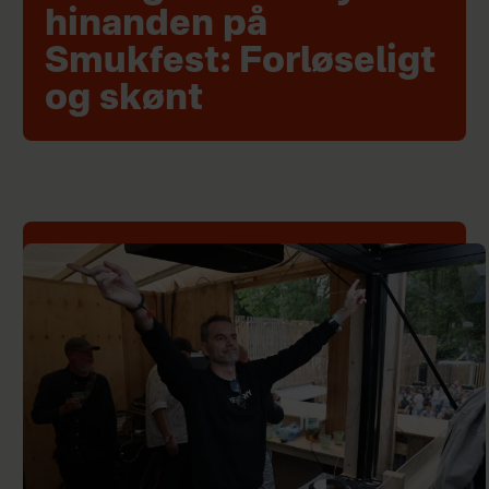
hinanden på
Smukfest: Forløseligt
og skønt