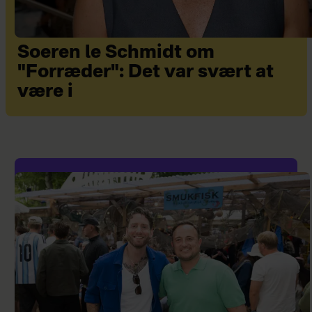
Soeren le Schmidt om
"Forræder": Det var svært at
være i