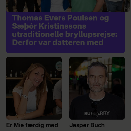
Thomas Evers Poulsen og
Sæþór Kristínssons
utraditionelle bryllupsrejse:
Derfor var datteren med
Er Mie færdig med
Jesper Buch