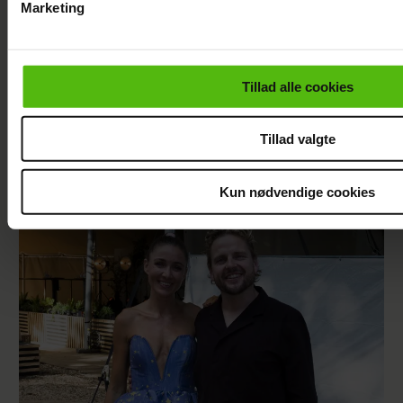
Marketing
Du kan til enhver tid trække dit samtykke tilbage via linket i 
læse mere om vores brug af cookies, samarbejdspartnere og
personoplysninger i forbindelse hermed i både
Tillad alle cookies
vores
privatlivspolitik
og
cookiepolitik
.
Tillad valgte
Afsløret på video: Melvin Kakooza vækker
opsigt i nyt job
Kun nødvendige cookies