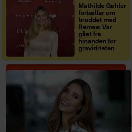
Mathilde Gøhler
fortæller om
bruddet med
Remee: Var
gået fra
hinanden før
graviditeten