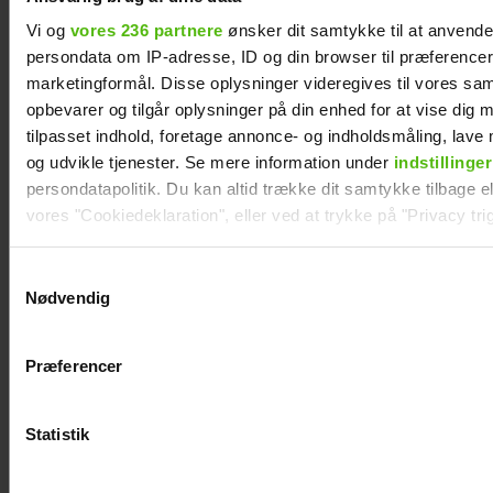
Vi og
vores 236 partnere
ønsker dit samtykke til at anvend
persondata om IP-adresse, ID og din browser til præferencer, 
marketingformål. Disse oplysninger videregives til vores sa
opbevarer og tilgår oplysninger på din enhed for at vise dig 
tilpasset indhold, foretage annonce- og indholdsmåling, lav
og udvikle tjenester. Se mere information under
indstillinger
persondatapolitik. Du kan altid trække dit samtykke tilbage ell
vores "Cookiedeklaration", eller ved at trykke på "Privacy trig
Dine valg anvendes på hele websitet.
Samtykkevalg
Nødvendig
Andreas Odbjerg afslører stor beslutning:
Vi ønsker dit samtykke til at indsamle og bruge data for at k
Slut efter to år
relevant journalistisk indhold til dig.
Præferencer
Vi anvender egne cookies og cookies fra tredjeparter til at a
vores hjemmeside. Vi indsamler data om IP, ID og din browser 
generere statistik og huske dine præferencer samt til brug fo
Statistik
optimere vores reklametiltag på sociale medier og til at vise d
med sociale medier.