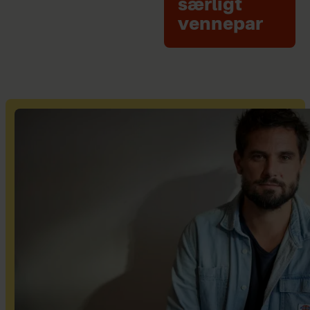
særligt
vennepar