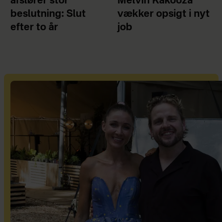
afslører stor
Melvin Kakooza
beslutning: Slut
vækker opsigt i nyt
efter to år
job