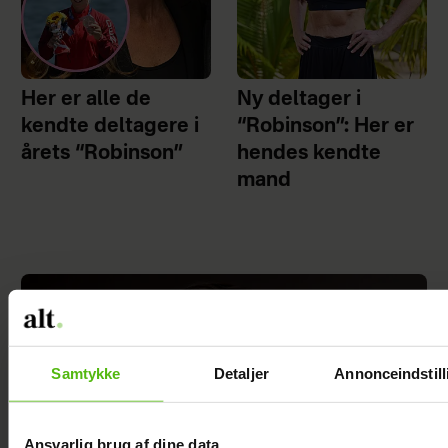
Her er alle de
Ny deltager i
kendte deltagere i
“Robinson”: Her er
årets “Robinson”
hendes kendte
mand
Samtykke
Detaljer
Annonceindstill
Ansvarlig brug af dine data