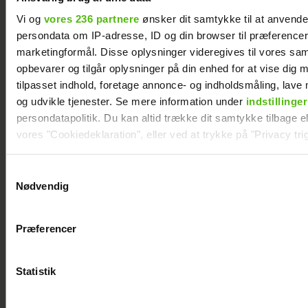
Vi og
vores 236 partnere
ønsker dit samtykke til at anvend
persondata om IP-adresse, ID og din browser til præferencer, 
marketingformål. Disse oplysninger videregives til vores sa
opbevarer og tilgår oplysninger på din enhed for at vise dig 
Szhirley åbner op om depression: "Jeg var
tilpasset indhold, foretage annonce- og indholdsmåling, lav
bare ked af det konstant"
og udvikle tjenester. Se mere information under
indstillinger
persondatapolitik. Du kan altid trække dit samtykke tilbage ell
vores "Cookiedeklaration", eller ved at trykke på "Privacy trig
Dine valg anvendes på hele websitet.
Samtykkevalg
Nødvendig
Vi ønsker dit samtykke til at indsamle og bruge data for at k
relevant journalistisk indhold til dig.
Præferencer
Vi anvender egne cookies og cookies fra tredjeparter til at a
vores hjemmeside. Vi indsamler data om IP, ID og din browser 
generere statistik og huske dine præferencer samt til brug fo
Statistik
optimere vores reklametiltag på sociale medier og til at vise d
med sociale medier.