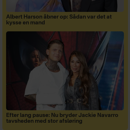
Albert Harson åbner op: Sådan var det at
kysse en mand
Efter lang pause: Nu bryder Jackie Navarro
tavsheden med stor afsløring