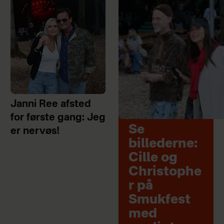
Janni Ree afsted
for første gang: Jeg
Se
er nervøs!
billederne:
Cille og
Christophe
r på
Smukfest
med