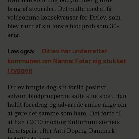
hvor han som ung bodybuilder gjorde
brug af steorider. Det endte med at få
voldsomme konsekvenser for Ditlev, som
blev ramt af sin første blodprob som 30-
årig.
Ditlev har underrettet
Læs også:
kommunen om Nanna: Føler sig stukket
i ryggen
Ditlev brugte dog sin fortid positivt,
selvom blodpropperne satte sine spor. Han
holdt foredrag og advarede andre unge om
at gøre det samme som ham. Det førte til,
at han i 2010 modtog Kulturministeriets
Idrætspris, efter Anti Doping Danmark