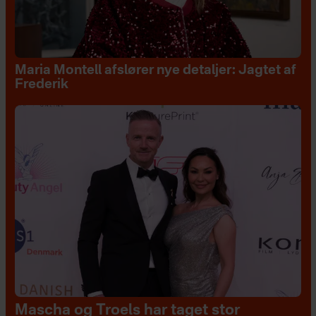
Maria Montell afslører nye detaljer: Jagtet af
Frederik
Mascha og Troels har taget stor