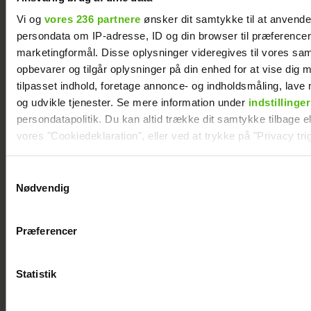
Vi og
vores 236 partnere
ønsker dit samtykke til at anvend
persondata om IP-adresse, ID og din browser til præferencer, 
marketingformål. Disse oplysninger videregives til vores sa
opbevarer og tilgår oplysninger på din enhed for at vise dig 
tilpasset indhold, foretage annonce- og indholdsmåling, lav
og udvikle tjenester. Se mere information under
indstillinger
"Et ton cash"
"Bachelor"-Lucia og
persondatapolitik. Du kan altid trække dit samtykke tilbage ell
vores "Cookiedeklaration", eller ved at trykke på "Privacy trig
vender tilbage
"Bachelorette"-Carl
er blevet kærester
Dine valg anvendes på hele websitet.
Samtykkevalg
Nødvendig
Vi ønsker dit samtykke til at indsamle og bruge data for at k
relevant journalistisk indhold til dig.
Præferencer
Vi anvender egne cookies og cookies fra tredjeparter til at a
vores hjemmeside. Vi indsamler data om IP, ID og din browser 
generere statistik og huske dine præferencer samt til brug fo
Statistik
optimere vores reklametiltag på sociale medier og til at vise d
med sociale medier.