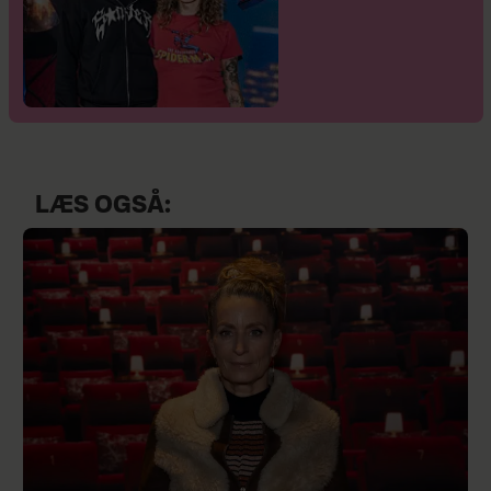
LÆS OGSÅ: