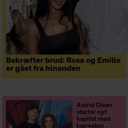
Bekræfter brud: Rosa og Emilio
er gået fra hinanden
Astrid Olsen
starter nyt
kapitel med
kæresten