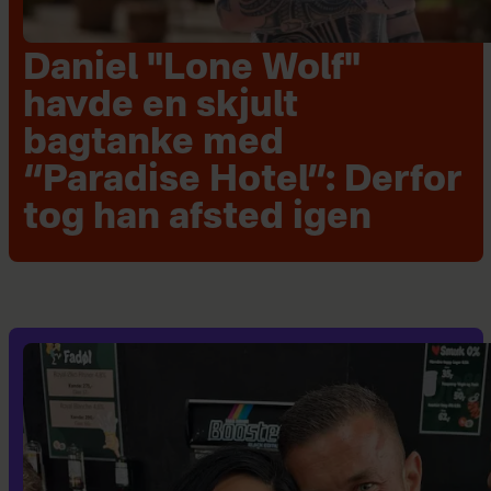
Daniel "Lone Wolf"
havde en skjult
bagtanke med
“Paradise Hotel”: Derfor
tog han afsted igen