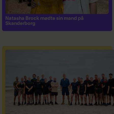
Natasha Brock mødte sin mand på
Skanderborg