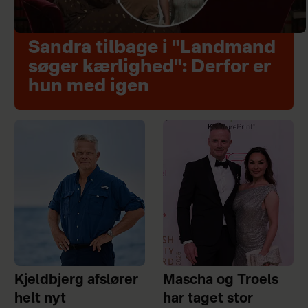
Sandra tilbage i "Landmand
søger kærlighed": Derfor er
hun med igen
Kjeldbjerg afslører
Mascha og Troels
helt nyt
har taget stor