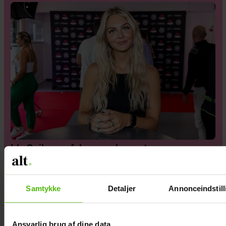
Ida Søjborg afslører ny kæreste
Samtykke
Detaljer
Annonceindstill
Ansvarlig brug af dine data