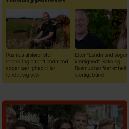
Efter “Landmand søger
Efter brud: Sofie Marti
kærlighed”: Sofie og
og Daniel Lazrak har dat
Rasmus har fået et helt
skjul
særligt bånd