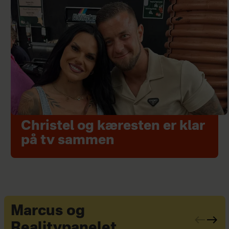
Christel og kæresten er klar
på tv sammen
Marcus og
Realitypanelet