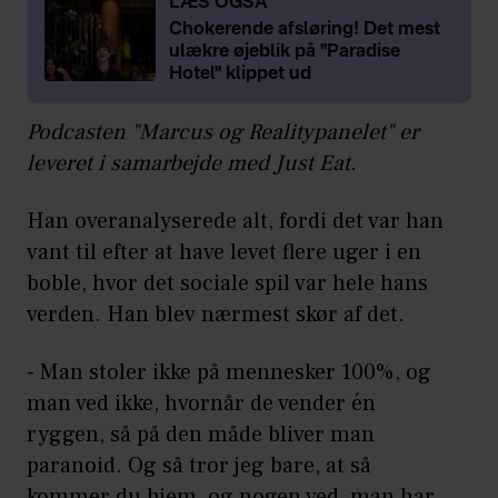
LÆS OGSÅ
Chokerende afsløring! Det mest
ulækre øjeblik på "Paradise
Hotel" klippet ud
Podcasten "Marcus og Realitypanelet" er
leveret i samarbejde med Just Eat.
Han overanalyserede alt, fordi det var han
vant til efter at have levet flere uger i en
boble, hvor det sociale spil var hele hans
verden. Han blev nærmest skør af det.
- Man stoler ikke på mennesker 100%, og
man ved ikke, hvornår de vender én
ryggen, så på den måde bliver man
paranoid. Og så tror jeg bare, at så
kommer du hjem, og nogen ved, man har