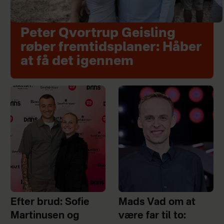
Peter Qvortrup Geisling
røber fremtidsplaner: Håber
at få det igennem
Efter brud: Sofie
Mads Vad om at
Martinusen og
være far til to: