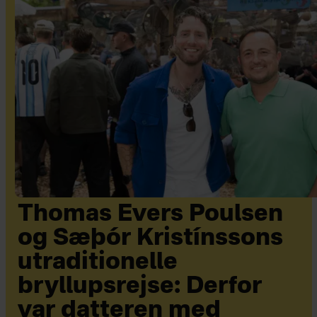
Thomas Evers Poulsen
og Sæþór Kristínssons
utraditionelle
bryllupsrejse: Derfor
var datteren med