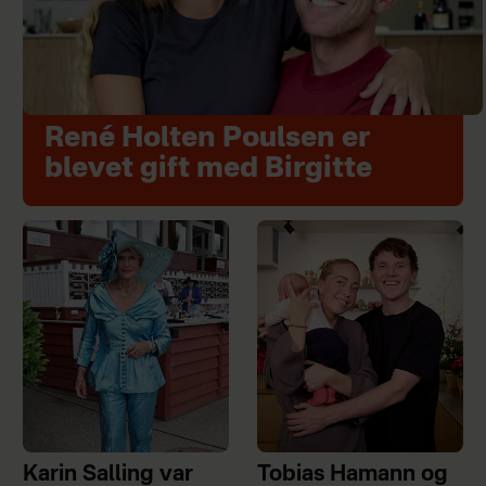
René Holten Poulsen er
blevet gift med Birgitte
Karin Salling var
Tobias Hamann og