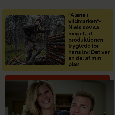
”Alene i
vildmarken”-
Niels sov så
meget, at
produktionen
frygtede for
hans liv: Det var
en del af min
plan