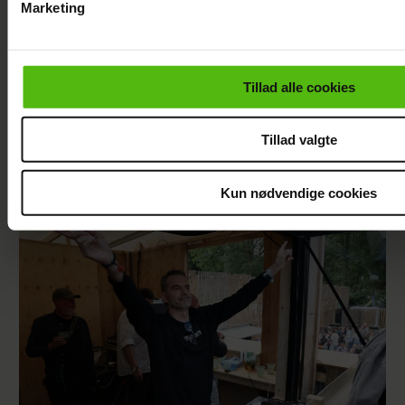
Marketing
Du kan til enhver tid trække dit samtykke tilbage via linket i 
læse mere om vores brug af cookies, samarbejdspartnere og
personoplysninger i forbindelse hermed i både
Tillad alle cookies
vores
privatlivspolitik
og
cookiepolitik
.
Tillad valgte
Mie og Anders nyder hinanden på Smukfest:
Forløseligt og skønt
Kun nødvendige cookies