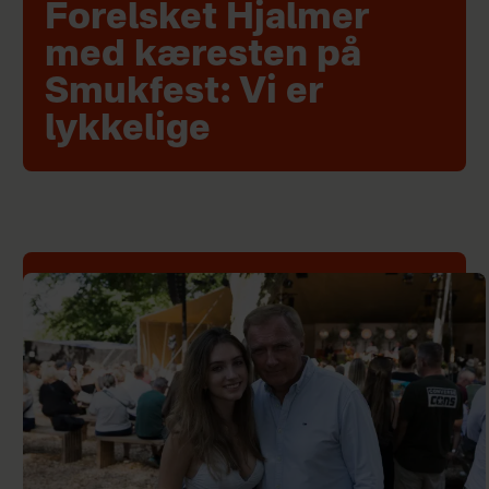
Forelsket Hjalmer
med kæresten på
Smukfest: Vi er
lykkelige