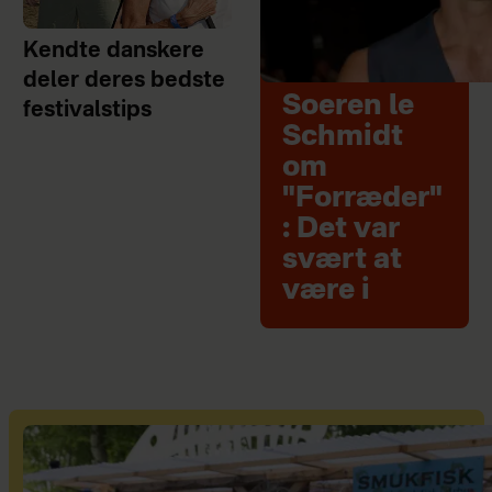
Kendte danskere
deler deres bedste
Soeren le
festivalstips
Schmidt
om
"Forræder"
: Det var
svært at
være i