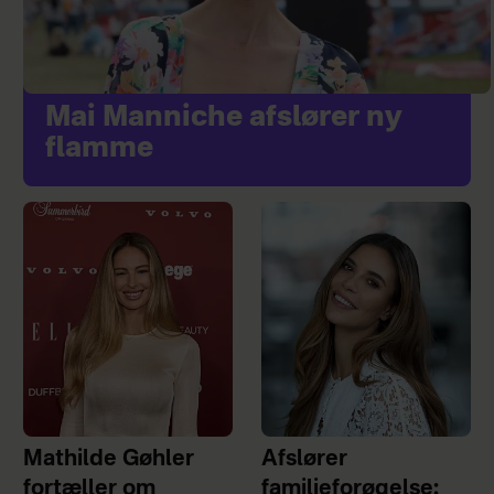
Mai Manniche afslører ny
flamme
Mathilde Gøhler
Afslører
fortæller om
familieforøgelse: