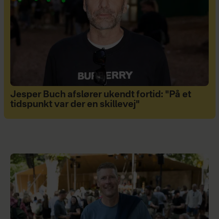
Jesper Buch afslører ukendt fortid: "På et
tidspunkt var der en skillevej"