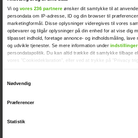
Vi og
vores 236 partnere
ønsker dit samtykke til at anvend
persondata om IP-adresse, ID og din browser til præferencer, 
marketingformål. Disse oplysninger videregives til vores sa
opbevarer og tilgår oplysninger på din enhed for at vise dig 
tilpasset indhold, foretage annonce- og indholdsmåling, lav
og udvikle tjenester. Se mere information under
indstillinger
persondatapolitik. Du kan altid trække dit samtykke tilbage ell
vores "Cookiedeklaration", eller ved at trykke på "Privacy trig
Dine valg anvendes på hele websitet.
Samtykkevalg
Nødvendig
Vi ønsker dit samtykke til at indsamle og bruge data for at k
Se billedet: Så meget har Lars Elbæk tabt sig
relevant journalistisk indhold til dig.
Præferencer
Vi anvender egne cookies og cookies fra tredjeparter til at a
vores hjemmeside. Vi indsamler data om IP, ID og din browser 
generere statistik og huske dine præferencer samt til brug fo
Statistik
optimere vores reklametiltag på sociale medier og til at vise d
med sociale medier.