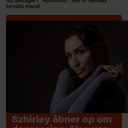
Ny deltager i “Robinson”: Her er hendes
kendte mand
Szhirley åbner op om