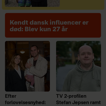
Kendt dansk influencer er
død: Blev kun 27 år
Efter
TV 2-profilen
forlovelsesnyhed:
Stefan Jepsen ramt