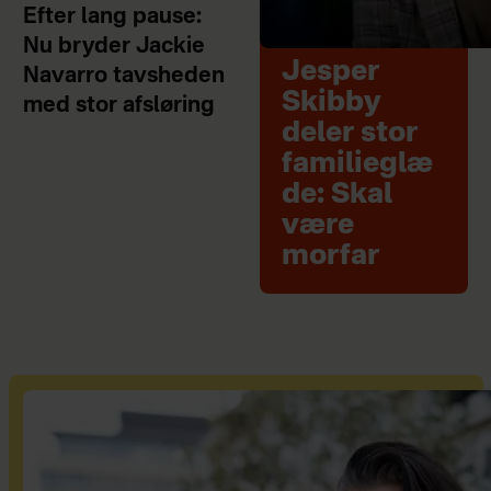
Efter lang pause:
Nu bryder Jackie
Jesper
Navarro tavsheden
Skibby
med stor afsløring
deler stor
familieglæ
de: Skal
være
morfar