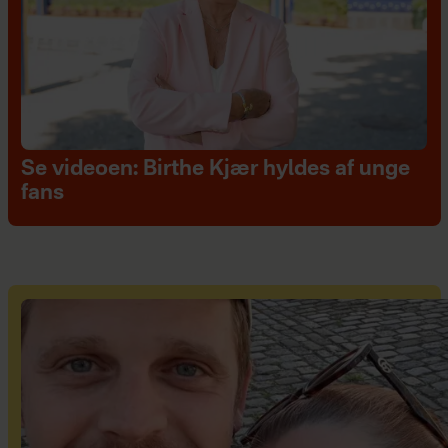
Se videoen: Birthe Kjær hyldes af unge
fans