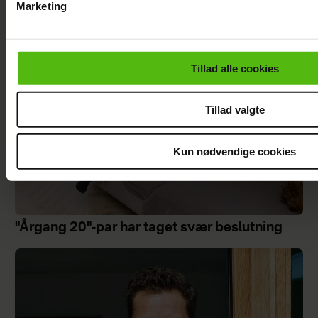
Marketing
Du kan til enhver tid trække dit samtykke tilbage via linket i 
læse mere om vores brug af cookies, samarbejdspartnere og
personoplysninger i forbindelse hermed i både
Tillad alle cookies
vores
privatlivspolitik
og
cookiepolitik
.
Tillad valgte
Kun nødvendige cookies
"Årgang 20"-par har taget svær beslutning