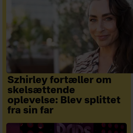
Szhirley fortæller om
skelsættende
oplevelse: Blev splittet
fra sin far