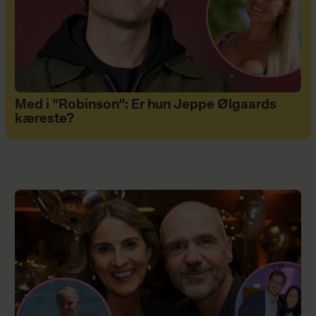
Med i “Robinson”: Er hun Jeppe Ølgaards
kæreste?