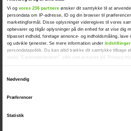
Asbjørn Riis er død
Vi og
vores 236 partnere
ønsker dit samtykke til at anvend
persondata om IP-adresse, ID og din browser til præferencer, 
marketingformål. Disse oplysninger videregives til vores sa
opbevarer og tilgår oplysninger på din enhed for at vise dig 
tilpasset indhold, foretage annonce- og indholdsmåling, lav
og udvikle tjenester. Se mere information under
indstillinger
persondatapolitik. Du kan altid trække dit samtykke tilbage ell
vores "Cookiedeklaration", eller ved at trykke på "Privacy trig
Dine valg anvendes på hele websitet.
Samtykkevalg
Nødvendig
Vi ønsker dit samtykke til at indsamle og bruge data for at k
"Landmand"-
Dennis Knudsen
relevant journalistisk indhold til dig.
Rasmus prøver
har solgt huset i
Præferencer
Vi anvender egne cookies og cookies fra tredjeparter til at a
igen: Klar til
Thailand
vores hjemmeside. Vi indsamler data om IP, ID og din browser 
kærlighed
generere statistik og huske dine præferencer samt til brug fo
Statistik
optimere vores reklametiltag på sociale medier og til at vise d
med sociale medier.