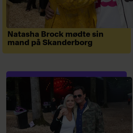
Natasha Brock mødte sin
mand på Skanderborg