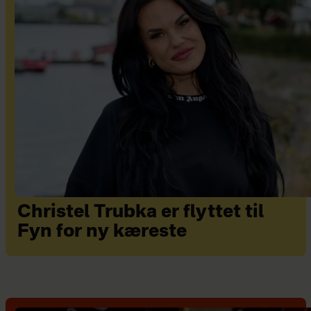
Christel Trubka er flyttet til
Fyn for ny kæreste