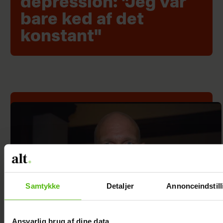
depression: "Jeg var
bare ked af det
konstant"
Samtykke
Detaljer
Annonceindstill
Ansvarlig brug af dine data