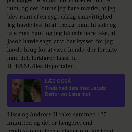
jeg kigger først på, når vi træder ind i et
rum, og der kunne jeg bare mærke, at jeg
blev ramt af en sygt dårlig samvittighed.
Jeg havde lyst til at trække ham til side og
tale med ham, og jeg håbede bare ikke, at
Jacob havde sagt, at vi har kysset, for jeg
havde brug for at være hende, der fortalte
ham det, forklarer Lissa til
HER&NU/Realityportalen.
LÆS OGSÅ
Trods hed date med Jacob:
Derfor var Lissa mut
Lissa og Andreas H taler sammen i 25
minutter, og det er længere, end
produktionen havde planer om, for hvad