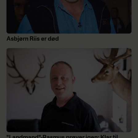
Asbjørn Riis er død
"Landmand"-Rasmus prøver igen: Klar til