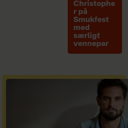
Christophe
r på
Smukfest
med
særligt
vennepar