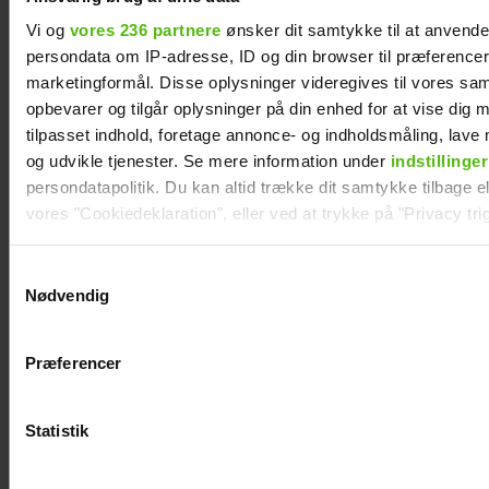
Vi og
vores 236 partnere
ønsker dit samtykke til at anvend
persondata om IP-adresse, ID og din browser til præferencer, 
marketingformål. Disse oplysninger videregives til vores sa
opbevarer og tilgår oplysninger på din enhed for at vise dig 
tilpasset indhold, foretage annonce- og indholdsmåling, lav
og udvikle tjenester. Se mere information under
indstillinger
persondatapolitik. Du kan altid trække dit samtykke tilbage ell
vores "Cookiedeklaration", eller ved at trykke på "Privacy trig
Her er alle de
Ny deltager i
Dine valg anvendes på hele websitet.
kendte deltagere i
“Robinson”: Her er
Samtykkevalg
Nødvendig
årets “Robinson”
hendes kendte
Vi ønsker dit samtykke til at indsamle og bruge data for at k
mand
relevant journalistisk indhold til dig.
Præferencer
Vi anvender egne cookies og cookies fra tredjeparter til at a
vores hjemmeside. Vi indsamler data om IP, ID og din browser 
generere statistik og huske dine præferencer samt til brug fo
Statistik
optimere vores reklametiltag på sociale medier og til at vise d
med sociale medier.