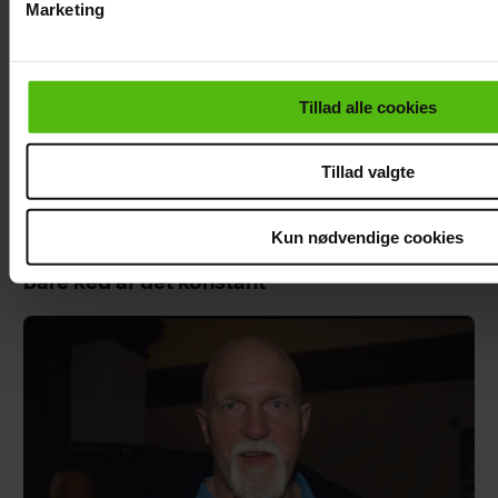
Marketing
Du kan til enhver tid trække dit samtykke tilbage via linket i 
læse mere om vores brug af cookies, samarbejdspartnere og
personoplysninger i forbindelse hermed i både
Tillad alle cookies
vores
privatlivspolitik
og
cookiepolitik
.
Tillad valgte
Kun nødvendige cookies
Szhirley åbner op om depression: "Jeg var
bare ked af det konstant"