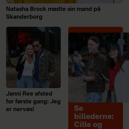
Natasha Brock mødte sin mand på
Skanderborg
Janni Ree afsted
for første gang: Jeg
Se
er nervøs!
billederne:
Cille og