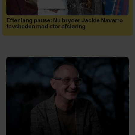
Efter lang pause: Nu bryder Jackie Navarro
tavsheden med stor afsløring