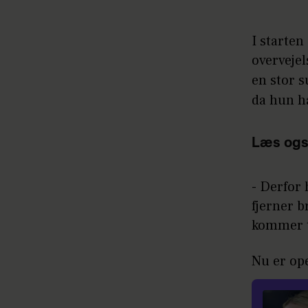
I starten
overvejel
en stor 
da hun ha
Læs ogs
- Derfor 
fjerner b
kommer t
Nu er ope