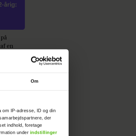
-årig:
 på
 af en
kriver
Om
søde og
der bliver
a om IP-adresse, ID og din
ang.
s samarbejdspartnere, der
set indhold, foretage
ormation under
indstillinger