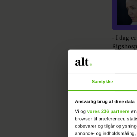
- I dag e
Rigshospi
omgang, 
Julie i e
- Hvad j
Samtykke
taknemme
professi
Ansvarlig brug af dine data
seje pers
Vi og
vores 236 partnere
øns
så press
browser til præferencer, stat
opbevarer og tilgår oplysning
Læs ogs
annonce- og indholdsmåling,