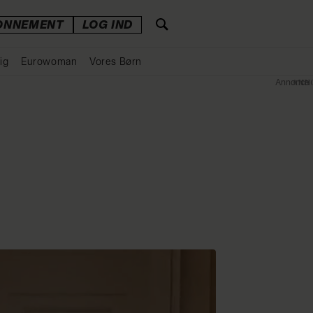
ONNEMENT
LOG IND
ig
Eurowoman
Vores Børn
Annonce