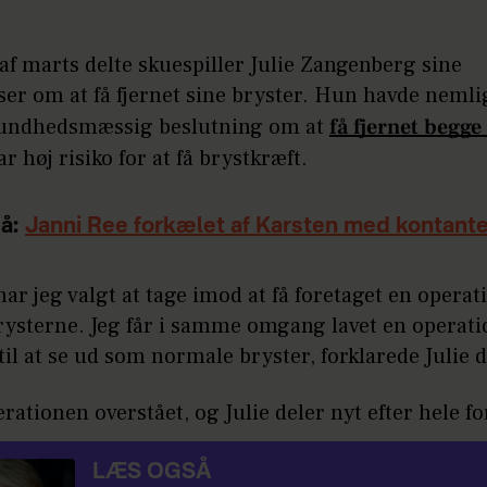
 af marts delte skuespiller Julie Zangenberg sine
ser om at få fjernet sine bryster. Hun havde nemlig
sundhedsmæssig beslutning om at
få fjernet begge
r høj risiko for at få brystkræft.
å:
Janni Ree forkælet af Karsten med kontante
har jeg valgt at tage imod at få foretaget en opera
rysterne. Jeg får i samme omgang lavet en operatio
il at se ud som normale bryster, forklarede Julie 
rationen overstået, og Julie deler nyt efter hele fo
LÆS OGSÅ