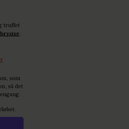
 truffet
 bryster
,
r
tion, som
n, så det
dengang.
rløbet.