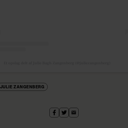
Et opslag delt af Julie Bagh Zangenberg (@juliezangenberg)
JULIE ZANGENBERG