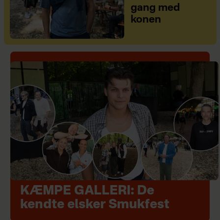
gang med
konen
KÆMPE GALLERI: De
kendte elsker Smukfest