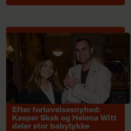
Efter forlovelsesnyhed:
Kasper Skak og Helena Witt
deler stor babylykke