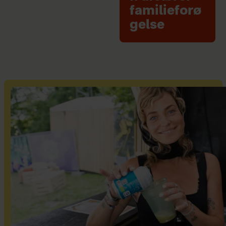
familieforø
gelse