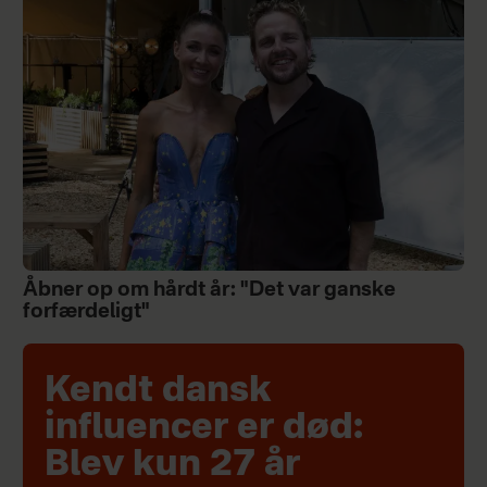
Åbner op om hårdt år: "Det var ganske
forfærdeligt"
Kendt dansk
influencer er død:
Blev kun 27 år