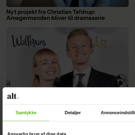
Nyt projekt fra Christian Tafdrup:
Amagermanden bliver til dramaserie
Samtykke
Detaljer
Annonceindstill
Albert Harson åbner op: Sådan var det at
kysse en mand
Ansvarlig brug af dine data