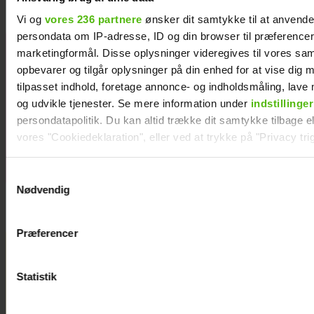
Vi og
vores 236 partnere
ønsker dit samtykke til at anvend
persondata om IP-adresse, ID og din browser til præferencer, 
Efter lang
marketingformål. Disse oplysninger videregives til vores sa
pause: Nu
opbevarer og tilgår oplysninger på din enhed for at vise dig 
bryder Jackie
tilpasset indhold, foretage annonce- og indholdsmåling, lav
Navarro
og udvikle tjenester. Se mere information under
indstillinger
tavsheden med
persondatapolitik. Du kan altid trække dit samtykke tilbage ell
stor afsløring
vores "Cookiedeklaration", eller ved at trykke på "Privacy trig
Dine valg anvendes på hele websitet.
Samtykkevalg
Nødvendig
Vi ønsker dit samtykke til at indsamle og bruge data for at k
relevant journalistisk indhold til dig.
Præferencer
Vi anvender egne cookies og cookies fra tredjeparter til at a
vores hjemmeside. Vi indsamler data om IP, ID og din browser 
generere statistik og huske dine præferencer samt til brug fo
Statistik
optimere vores reklametiltag på sociale medier og til at vise d
med sociale medier.