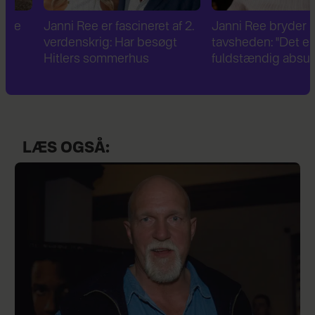
Janni Ree er fascineret af 2.
Janni Ree bryder
verdenskrig: Har besøgt
tavsheden: "Det er
Hitlers sommerhus
fuldstændig absurd"
LÆS OGSÅ: