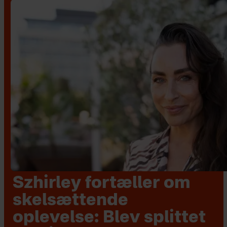
Szhirley fortæller om
skelsættende
oplevelse: Blev splittet