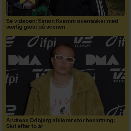
Se videoen: Simon Kvamm overrasker med
særlig gæst på scenen
Andreas Odbjerg afslører stor beslutning:
Slut efter to år