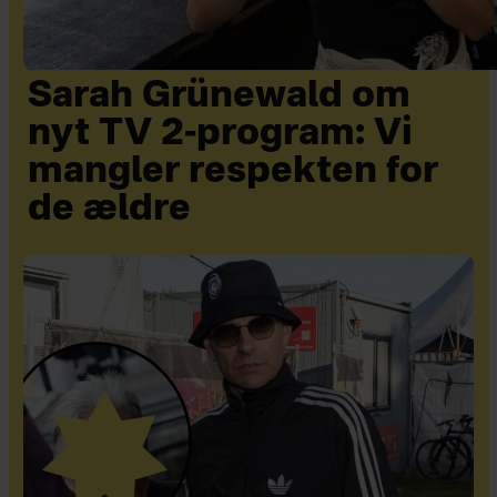
Sarah Grünewald om
nyt TV 2-program: Vi
mangler respekten for
de ældre