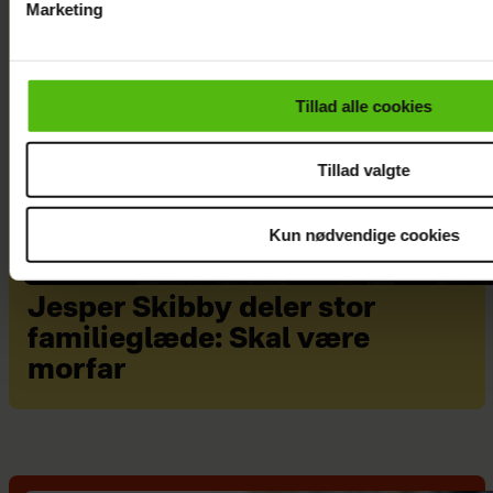
Marketing
Du kan til enhver tid trække dit samtykke tilbage via linket i 
læse mere om vores brug af cookies, samarbejdspartnere og
personoplysninger i forbindelse hermed i både
Tillad alle cookies
vores
privatlivspolitik
og
cookiepolitik
.
Tillad valgte
Kun nødvendige cookies
Jesper Skibby deler stor
familieglæde: Skal være
morfar