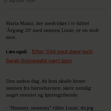
21. Aug 2024 - 18:50
Maria Mainz, der medvirker i tv-hittet
'Årgang 20' med sønnen Louie, er en stolt
mor.
Efter 'Vild med dans'-exit:
Læs også:
Sarah Grünewald vært igen
Den anden dag, da hun skulle hente
sønnen fra børnehavnen, skete nemlig
noget uventet og hjertegribende.
- “Mommy, mommy” råbte Louie, da jeg