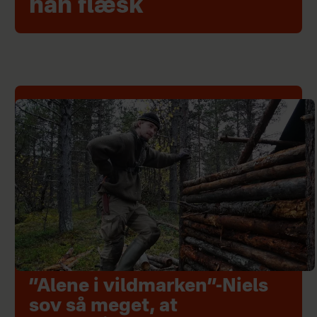
han flæsk
”Alene i vildmarken”-Niels
sov så meget, at