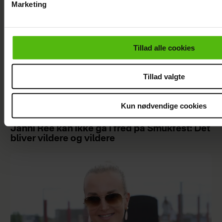
Marketing
Du kan til enhver tid trække dit samtykke tilbage via linket i 
læse mere om vores brug af cookies, samarbejdspartnere og
personoplysninger i forbindelse hermed i både
Tillad alle cookies
vores
privatlivspolitik
og
cookiepolitik
.
Tillad valgte
Kun nødvendige cookies
Janni Ree kan ikke gå i fred på Smukfest: Det
bliver vildere og vildere