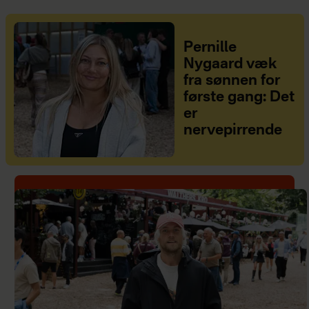
Pernille
Nygaard væk
fra sønnen for
første gang: Det
er
nervepirrende