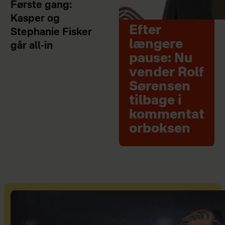
Første gang:
Kasper og
Efter
Stephanie Fisker
længere
går all-in
pause: Nu
vender Rolf
Sørensen
tilbage i
kommentat
orboksen