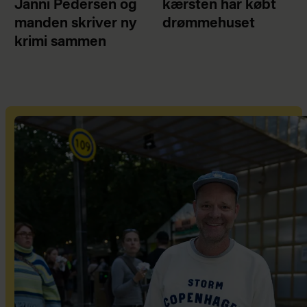
Janni Pedersen og
kærsten har købt
manden skriver ny
drømmehuset
krimi sammen