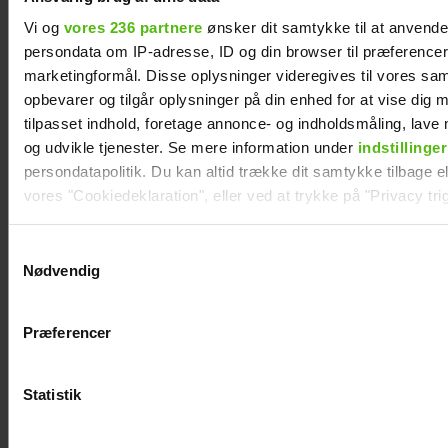
Vi og
vores 236 partnere
ønsker dit samtykke til at anvend
persondata om IP-adresse, ID og din browser til præferencer, 
marketingformål. Disse oplysninger videregives til vores sa
opbevarer og tilgår oplysninger på din enhed for at vise dig 
tilpasset indhold, foretage annonce- og indholdsmåling, lav
og udvikle tjenester. Se mere information under
indstillinger
persondatapolitik. Du kan altid trække dit samtykke tilbage ell
vores "Cookiedeklaration", eller ved at trykke på "Privacy trig
Dine valg anvendes på hele websitet.
Samtykkevalg
Nødvendig
Vi ønsker dit samtykke til at indsamle og bruge data for at k
relevant journalistisk indhold til dig.
Præferencer
Vi anvender egne cookies og cookies fra tredjeparter til at a
vores hjemmeside. Vi indsamler data om IP, ID og din browser 
Tobias Hamann og Patricia Thyberg er blevet
generere statistik og huske dine præferencer samt til brug fo
gift
Statistik
optimere vores reklametiltag på sociale medier og til at vise d
med sociale medier.