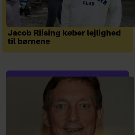
Jacob Riising køber lejlighed
til børnene