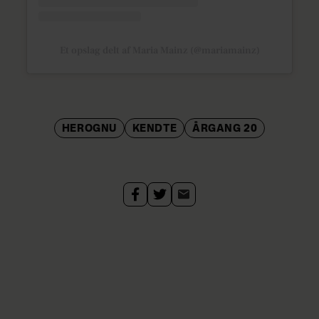
Et opslag delt af Maria Mainz (@mariamainz)
HEROGNU
KENDTE
ÅRGANG 20