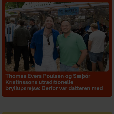
Thomas Evers Poulsen og Sæþór
Kristínssons utraditionelle
bryllupsrejse: Derfor var datteren med