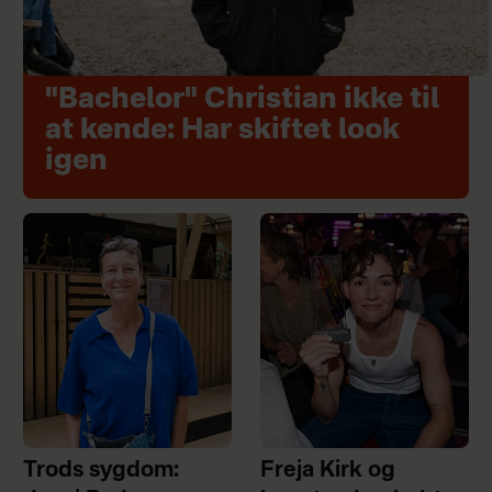
"Bachelor" Christian ikke til
at kende: Har skiftet look
igen
Trods sygdom:
Freja Kirk og