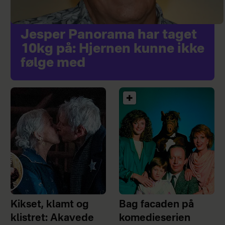
Jesper Panorama har taget
10kg på: Hjernen kunne ikke
følge med
Kikset, klamt og
Bag facaden på
klistret: Akavede
komedieserien