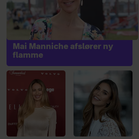
Mai Manniche afslører ny
flamme