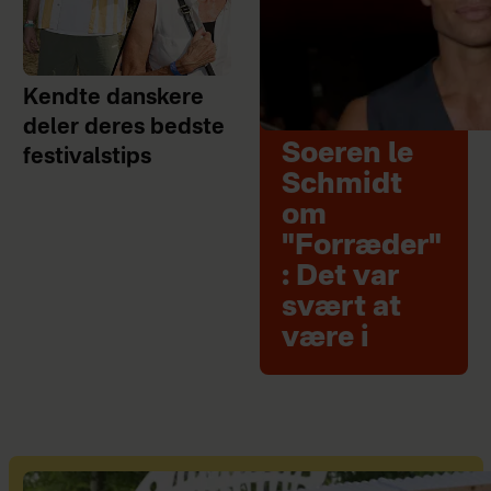
Kendte danskere
deler deres bedste
Soeren le
festivalstips
Schmidt
om
"Forræder"
: Det var
svært at
være i