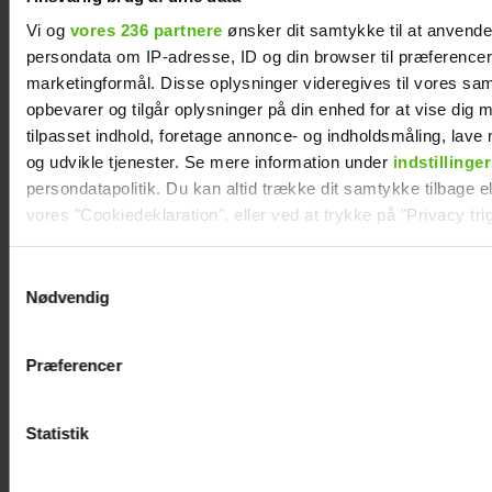
Efter brud: Sofie
Mads Vad om at
Martinusen og
være far til to:
Vi og
vores 236 partnere
ønsker dit samtykke til at anvend
persondata om IP-adresse, ID og din browser til præferencer, 
Daniel Lazrak har
Deler nyt
marketingformål. Disse oplysninger videregives til vores sa
datet i skjul
perspektiv på livet
opbevarer og tilgår oplysninger på din enhed for at vise dig 
tilpasset indhold, foretage annonce- og indholdsmåling, lav
og udvikle tjenester. Se mere information under
indstillinger
persondatapolitik. Du kan altid trække dit samtykke tilbage ell
vores "Cookiedeklaration", eller ved at trykke på "Privacy trig
Dine valg anvendes på hele websitet.
Samtykkevalg
Nødvendig
Vi ønsker dit samtykke til at indsamle og bruge data for at k
relevant journalistisk indhold til dig.
Præferencer
Vi anvender egne cookies og cookies fra tredjeparter til at a
vores hjemmeside. Vi indsamler data om IP, ID og din browser 
generere statistik og huske dine præferencer samt til brug fo
Statistik
optimere vores reklametiltag på sociale medier og til at vise d
med sociale medier.