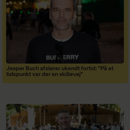
Jesper Buch afslører ukendt fortid: "På et
tidspunkt var der en skillevej"