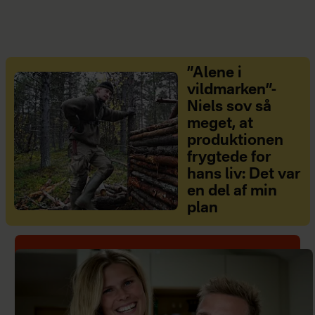
”Alene i
vildmarken”-
Niels sov så
meget, at
produktionen
frygtede for
hans liv: Det var
en del af min
plan