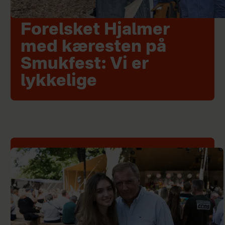
Forelsket Hjalmer
med kæresten på
Smukfest: Vi er
lykkelige