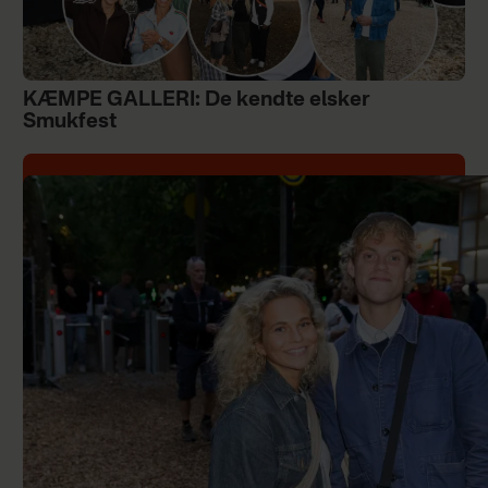
KÆMPE GALLERI: De kendte elsker
Smukfest