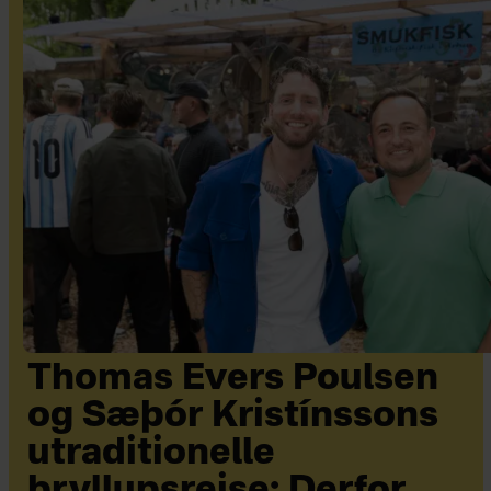
Thomas Evers Poulsen
og Sæþór Kristínssons
utraditionelle