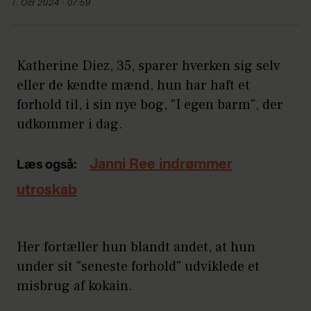
1. Oct 2024 - 07:59
Katherine Diez, 35, sparer hverken sig selv
eller de kendte mænd, hun har haft et
forhold til, i sin nye bog, "I egen barm", der
udkommer i dag.
Janni Ree indrømmer
Læs også:
utroskab
Her fortæller hun blandt andet, at hun
under sit "seneste forhold" udviklede et
misbrug af kokain.