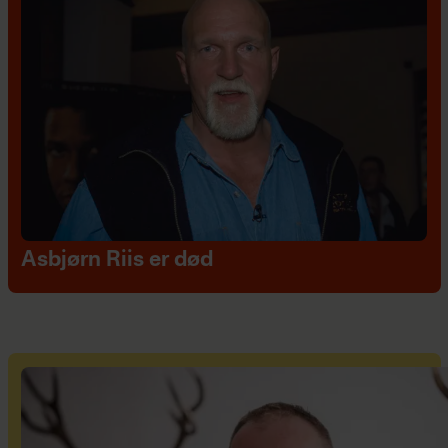
Asbjørn Riis er død