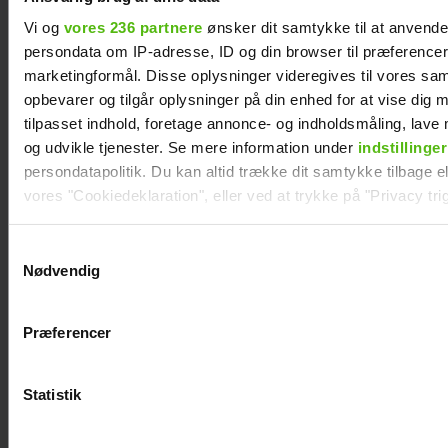
Vi og
vores 236 partnere
ønsker dit samtykke til at anvend
persondata om IP-adresse, ID og din browser til præferencer, 
marketingformål. Disse oplysninger videregives til vores sa
opbevarer og tilgår oplysninger på din enhed for at vise dig 
tilpasset indhold, foretage annonce- og indholdsmåling, lav
og udvikle tjenester. Se mere information under
indstillinger
persondatapolitik. Du kan altid trække dit samtykke tilbage ell
vores "Cookiedeklaration", eller ved at trykke på "Privacy trig
Jesper Skibby deler stor familieglæde: Skal
Dine valg anvendes på hele websitet.
Samtykkevalg
være morfar
Nødvendig
Vi ønsker dit samtykke til at indsamle og bruge data for at k
relevant journalistisk indhold til dig.
Præferencer
Vi anvender egne cookies og cookies fra tredjeparter til at a
vores hjemmeside. Vi indsamler data om IP, ID og din browser 
generere statistik og huske dine præferencer samt til brug fo
Statistik
optimere vores reklametiltag på sociale medier og til at vise d
med sociale medier.