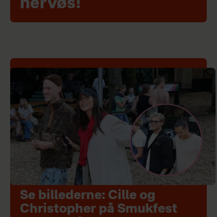
nervøs!
Se billederne: Cille og
Christopher på Smukfest