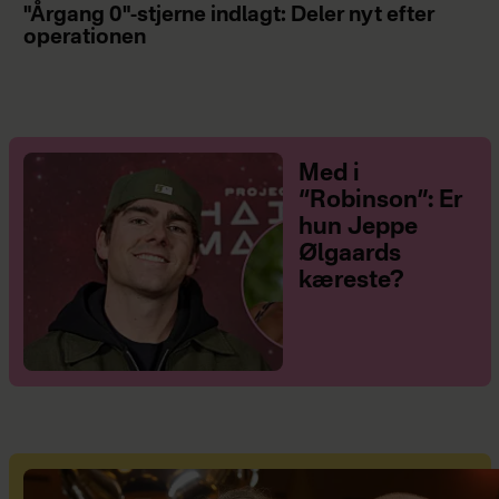
"Årgang 0"-stjerne indlagt: Deler nyt efter
operationen
Med i
“Robinson”: Er
hun Jeppe
Ølgaards
kæreste?