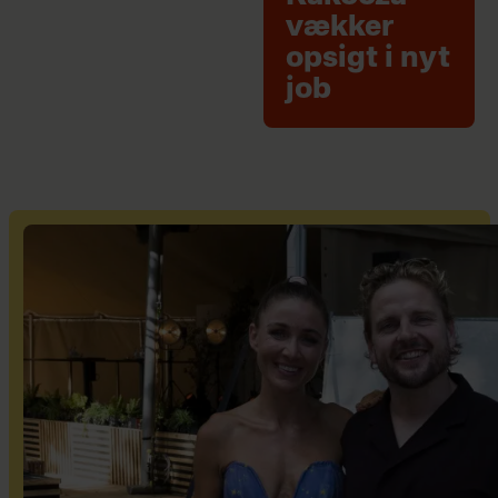
vækker
opsigt i nyt
job