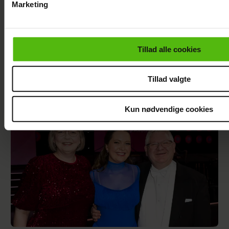
Marketing
Du kan til enhver tid trække dit samtykke tilbage via linket i 
læse mere om vores brug af cookies, samarbejdspartnere og
personoplysninger i forbindelse hermed i både
Tillad alle cookies
vores
privatlivspolitik
og
cookiepolitik
.
Szhirley fortæller om skelsættende
oplevelse: Blev splittet fra sin far
Tillad valgte
Kun nødvendige cookies