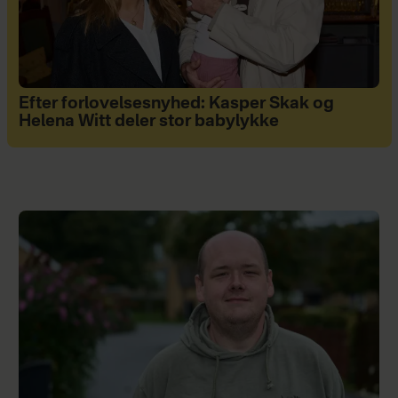
Efter forlovelsesnyhed: Kasper Skak og
Helena Witt deler stor babylykke