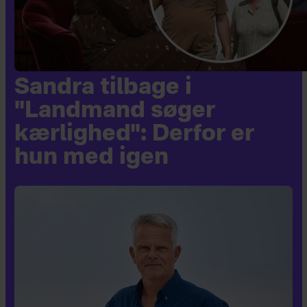
Sandra tilbage i
"Landmand søger
kærlighed": Derfor er
hun med igen