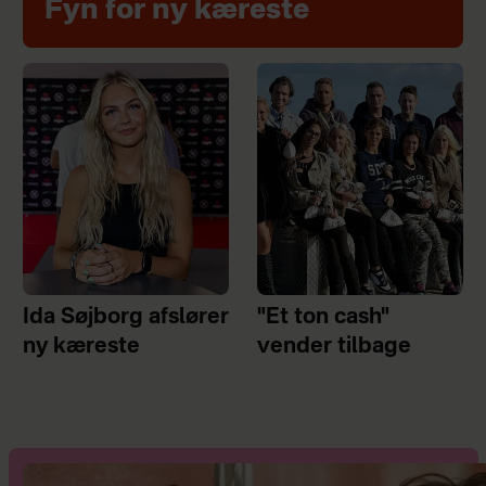
Fyn for ny kæreste
Ida Søjborg afslører
"Et ton cash"
ny kæreste
vender tilbage