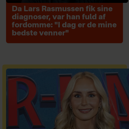
Da Lars Rasmussen fik sine
diagnoser, var han fuld af
fordomme: "I dag er de mine
bedste venner"