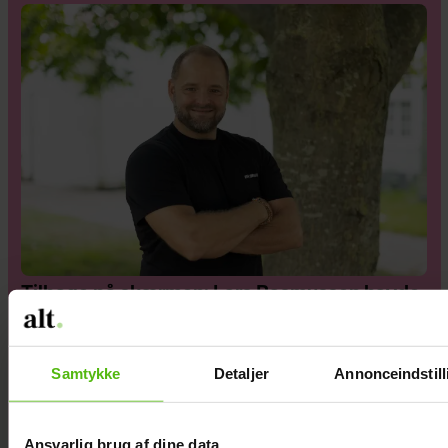
Tilbage på skærmen: Lars Rasmussen havde
et særligt krav til TV 2
Samtykke
Detaljer
Annonceindstill
Ansvarlig brug af dine data