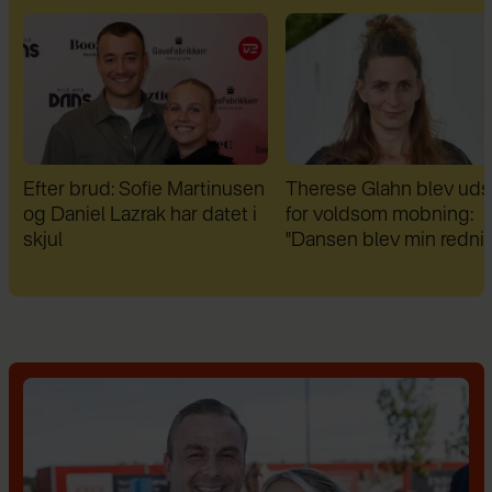
n
Therese Glahn blev udsat
Da Lars Rasmussen fik 
for voldsom mobning:
diagnoser, var han fuld a
"Dansen blev min redning"
fordomme: "I dag er de 
bedste venner"