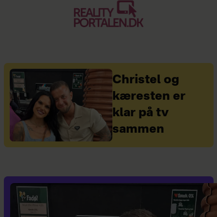
Christel og
kæresten er
klar på tv
sammen