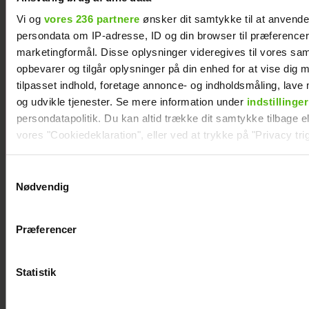
Vi og
vores 236 partnere
ønsker dit samtykke til at anvend
persondata om IP-adresse, ID og din browser til præferencer, 
marketingformål. Disse oplysninger videregives til vores sa
opbevarer og tilgår oplysninger på din enhed for at vise dig 
tilpasset indhold, foretage annonce- og indholdsmåling, lav
og udvikle tjenester. Se mere information under
indstillinger
persondatapolitik. Du kan altid trække dit samtykke tilbage ell
Bekræfter brud: Rosa og Emilio er gået fra
vores "Cookiedeklaration", eller ved at trykke på "Privacy trig
hinanden
Dine valg anvendes på hele websitet.
Samtykkevalg
Nødvendig
Vi ønsker dit samtykke til at indsamle og bruge data for at k
relevant journalistisk indhold til dig.
Præferencer
Vi anvender egne cookies og cookies fra tredjeparter til at a
vores hjemmeside. Vi indsamler data om IP, ID og din browser 
generere statistik og huske dine præferencer samt til brug fo
Statistik
optimere vores reklametiltag på sociale medier og til at vise d
med sociale medier.