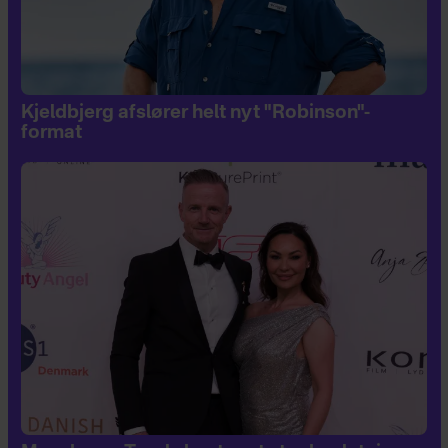
Kjeldbjerg afslører helt nyt "Robinson"-
format