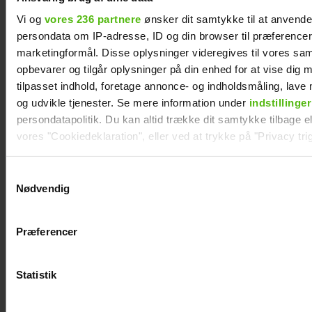
Vi og
vores 236 partnere
ønsker dit samtykke til at anvend
persondata om IP-adresse, ID og din browser til præferencer, 
marketingformål. Disse oplysninger videregives til vores sa
opbevarer og tilgår oplysninger på din enhed for at vise dig 
Astrid Olsen starter
Therese Glahn
tilpasset indhold, foretage annonce- og indholdsmåling, lav
nyt kapitel med
revser TV 2-
og udvikle tjenester. Se mere information under
indstillinger
kæresten
program:
persondatapolitik. Du kan altid trække dit samtykke tilbage ell
vores "Cookiedeklaration", eller ved at trykke på "Privacy trig
Usympatisk
Dine valg anvendes på hele websitet.
Samtykkevalg
Nødvendig
Vi ønsker dit samtykke til at indsamle og bruge data for at k
relevant journalistisk indhold til dig.
Præferencer
Vi anvender egne cookies og cookies fra tredjeparter til at a
vores hjemmeside. Vi indsamler data om IP, ID og din browser 
generere statistik og huske dine præferencer samt til brug fo
Statistik
optimere vores reklametiltag på sociale medier og til at vise d
med sociale medier.