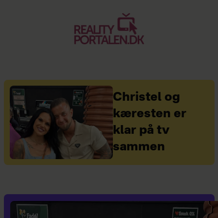
Christel og
kæresten er
klar på tv
sammen