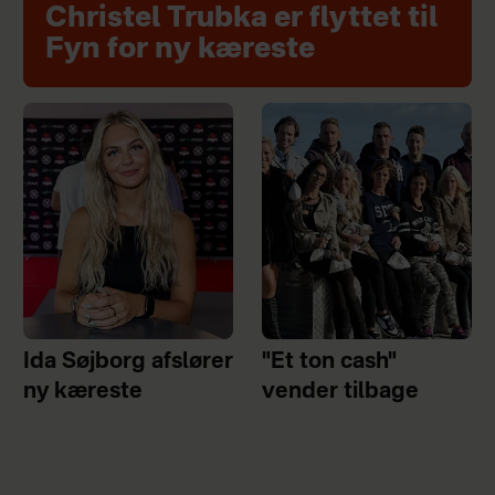
Christel Trubka er flyttet til
Fyn for ny kæreste
Ida Søjborg afslører
"Et ton cash"
ny kæreste
vender tilbage