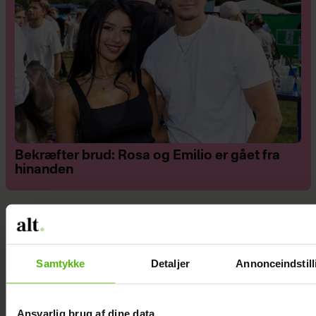
Bekræfter brud: Rosa og Emilio er gået fra
hinanden
Samtykke
Detaljer
Annonceindstill
Ansvarlig brug af dine data