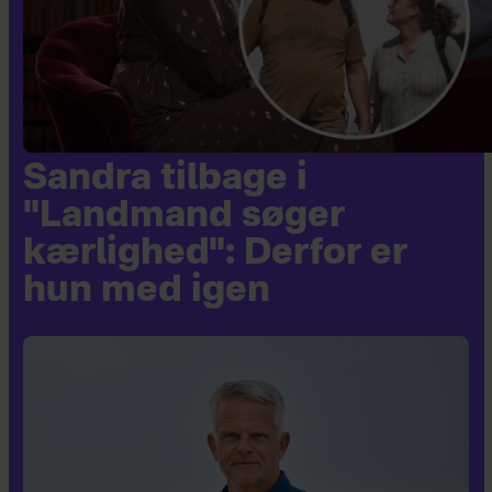
Sandra tilbage i
"Landmand søger
kærlighed": Derfor er
hun med igen