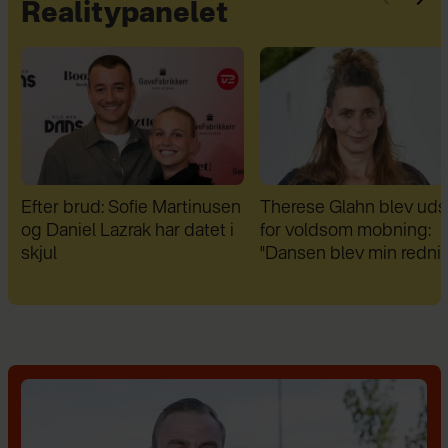
Realitypanelet
n
Therese Glahn blev udsat
Da Lars Rasmussen fik 
for voldsom mobning:
diagnoser, var han fuld a
"Dansen blev min redning"
fordomme: "I dag er de 
bedste venner"