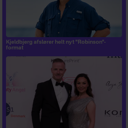
Kjeldbjerg afslører helt nyt "Robinson"-
format