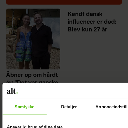
Kendt dansk
influencer er død:
Blev kun 27 år
Åbner op om hårdt
år: "Det var ganske
forfærdeligt"
Samtykke
Detaljer
Annonceindstill
Ansvarlig brug af dine data