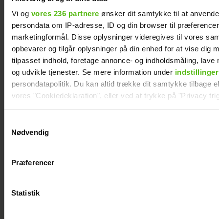
Vi og
vores 236 partnere
ønsker dit samtykke til at anvend
persondata om IP-adresse, ID og din browser til præferencer, 
marketingformål. Disse oplysninger videregives til vores sa
opbevarer og tilgår oplysninger på din enhed for at vise dig 
tilpasset indhold, foretage annonce- og indholdsmåling, lav
og udvikle tjenester. Se mere information under
indstillinger
persondatapolitik. Du kan altid trække dit samtykke tilbage ell
vores "Cookiedeklaration", eller ved at trykke på "Privacy trig
Dine valg anvendes på hele websitet.
Samtykkevalg
Efter forlovelsesnyhed: Kasper Skak og
Nødvendig
Helena Witt deler stor babylykke
Vi ønsker dit samtykke til at indsamle og bruge data for at k
relevant journalistisk indhold til dig.
Præferencer
Vi anvender egne cookies og cookies fra tredjeparter til at a
vores hjemmeside. Vi indsamler data om IP, ID og din browser 
generere statistik og huske dine præferencer samt til brug fo
Statistik
optimere vores reklametiltag på sociale medier og til at vise d
med sociale medier.