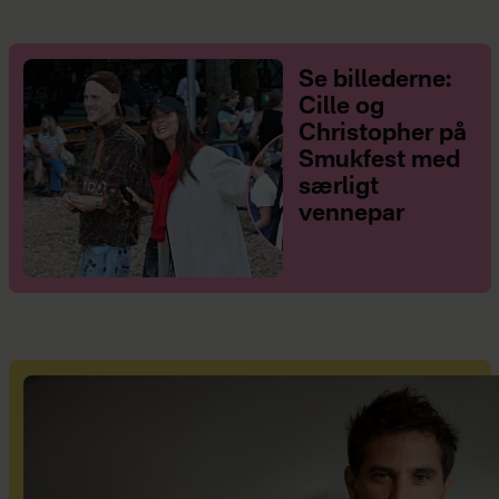
Se billederne:
Cille og
Christopher på
Smukfest med
særligt
vennepar