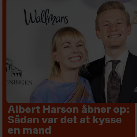
Albert Harson åbner op:
Sådan var det at kysse
en mand