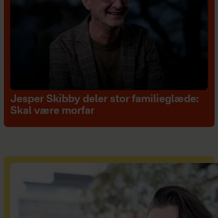
Jesper Skibby deler stor familieglæde:
Skal være morfar