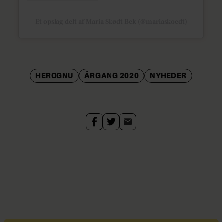
Et opslag delt af Maria Skødt Bek (@mariaskoedt)
HEROGNU
ÅRGANG 2020
NYHEDER