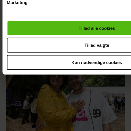
Marketing
Du kan til enhver tid trække dit samtykke tilbage via linket i 
læse mere om vores brug af cookies, samarbejdspartnere og
personoplysninger i forbindelse hermed i både
Tillad alle cookies
vores
privatlivspolitik
og
cookiepolitik
.
TV 2-profilen Stefan Jepsen ramt af
Tillad valgte
nyresvigt
Kun nødvendige cookies