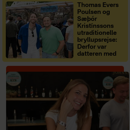
Thomas Evers
Poulsen og
Sæþór
Kristínssons
utraditionelle
bryllupsrejse:
Derfor var
datteren med