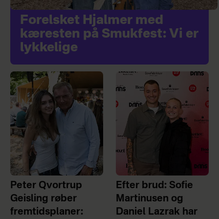
Forelsket Hjalmer med
kæresten på Smukfest: Vi er
lykkelige
Peter Qvortrup
Efter brud: Sofie
Geisling røber
Martinusen og
fremtidsplaner:
Daniel Lazrak har