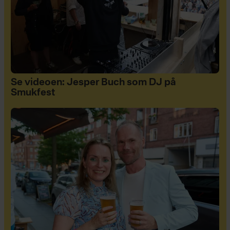
Se videoen: Jesper Buch som DJ på
Smukfest