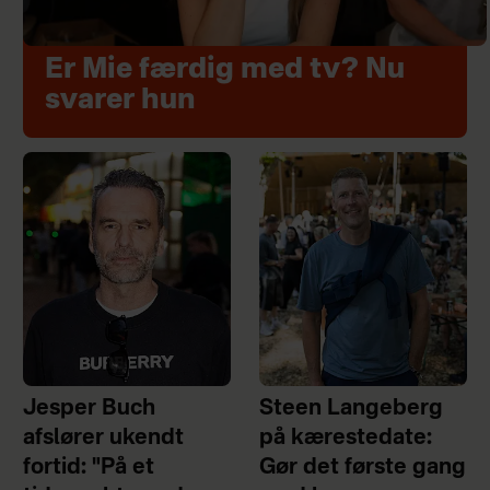
Er Mie færdig med tv? Nu
svarer hun
Jesper Buch
Steen Langeberg
afslører ukendt
på kærestedate:
fortid: "På et
Gør det første gang