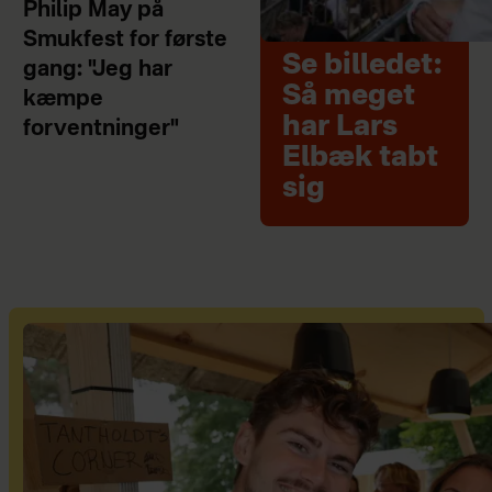
Philip May på
Smukfest for første
Se billedet:
gang: "Jeg har
Så meget
kæmpe
har Lars
forventninger"
Elbæk tabt
sig