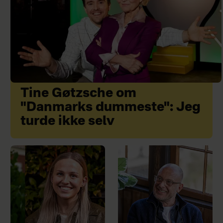
Tine Gøtzsche om
"Danmarks dummeste": Jeg
turde ikke selv