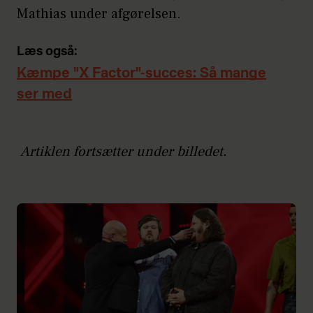
Mathias under afgørelsen.
Læs også:
Kæmpe "X Factor"-succes: Så mange
ser med
Artiklen fortsætter under billedet.