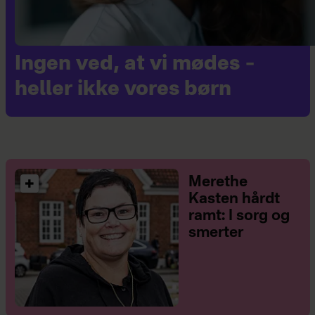
Ingen ved, at vi mødes –
heller ikke vores børn
Merethe
Kasten hårdt
ramt: I sorg og
smerter