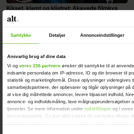
Kikset, klamt og klistret: Akavede filmkys
Samtykke
Detaljer
Annonceindstillinger
Christina tabte
54 kilo – og
Ansvarlig brug af dine data
holder vægten:
Vi og
vores 236 partnere
ønsker dit samtykke til at anvend
’I dag ved jeg,
indsamle persondata om IP-adresse, ID og din browser til pr
hvorfor jeg blev
statistik og marketingformål. Disse oplysninger videregives t
så overvægtig’
samarbejdspartnere, der opbevarer og tilgår oplysninger på d
at vise dig målrettede annoncer, levere tilpasset indhold, for
annonce- og indholdsmåling, lave målgruppeundersøgelser o
tjenester. Se mere information under
indstillinger
og i vores
persondatapolitik. Du kan altid trække dit samtykke tilbage e
indstillinger fra vores "Cookiedeklaration", eller ved at trykk
trigger" ikonet.
Samtykkevalg