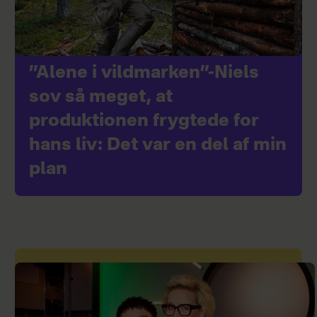
”Alene i vildmarken”-Niels
sov så meget, at
produktionen frygtede for
hans liv: Det var en del af min
plan