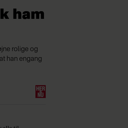
ik ham
jne rolige og
, at han engang