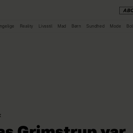
AB
ngelige
Reality
Livsstil
Mad
Børn
Sundhed
Mode
Bol
Annonce
g
s Grimstrup var