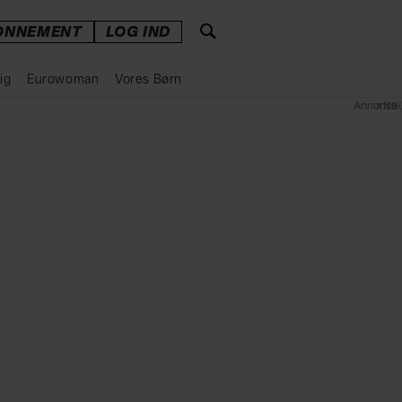
ONNEMENT
LOG IND
ig
Eurowoman
Vores Børn
Annonce