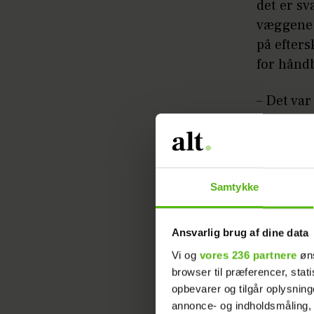
det er sv
væggene.
på efters
for håndb
– Det var
hvor vi 
weekender
sig inden
og forkla
Samtykke
– Min tid
ændrede m
Ansvarlig brug af dine data
Jeg blev
Vi og
vores 236 partnere
øns
browser til præferencer, stat
håndbold
opbevarer og tilgår oplysning
griner.
annonce- og indholdsmåling,