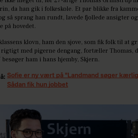
e ikke meget til, før 27-årige Thomas Grimstrup fik 
grin, da han gik i folkeskole. Et par blikke fra kam
og så sprang han rundt, lavede fjollede ansigter og 
ste på hovedet.
 klassens klovn, ham den sjove, som fik folk til at gr
e rigtigt med pigerne dengang, fortæller Thomas, 
esøger ham i hans hjemby, Skjern.
Sofie er ny vært på "Landmand søger kærli
å:
Sådan fik hun jobbet