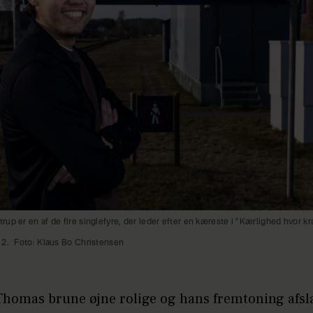
up er en af de fire singlefyre, der leder efter en kæreste i ”Kærlighed hvor k
 2.
Foto: Klaus Bo Christensen
 Thomas brune øjne rolige og hans fremtoning afsl