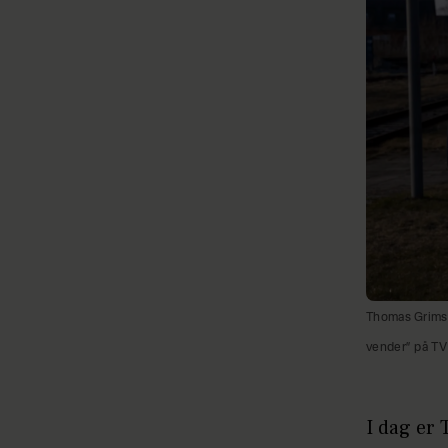
Thomas Grimstr
vender” på TV
I dag er