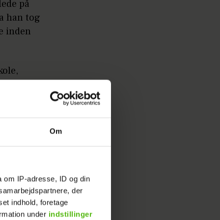
vlede på
a han tog
re inden
kole,
ampe i
udvikle
ller han
s liv:
Om
 Den
g selv.
a om IP-adresse, ID og din
s samarbejdspartnere, der
omas og
set indhold, foretage
ormation under
indstillinger