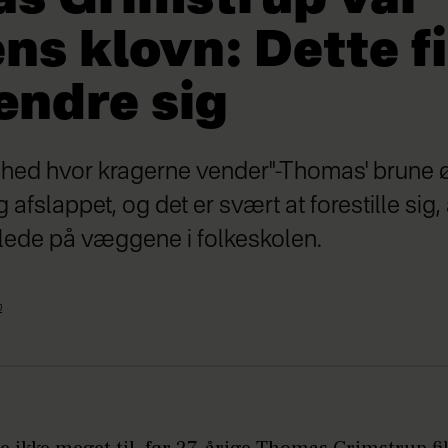
ns klovn: Dette f
 ændre sig
ghed hvor kragerne vender"-Thomas' brune ø
 afslappet, og det er svært at forestille sig
vlede på væggene i folkeskolen.
n