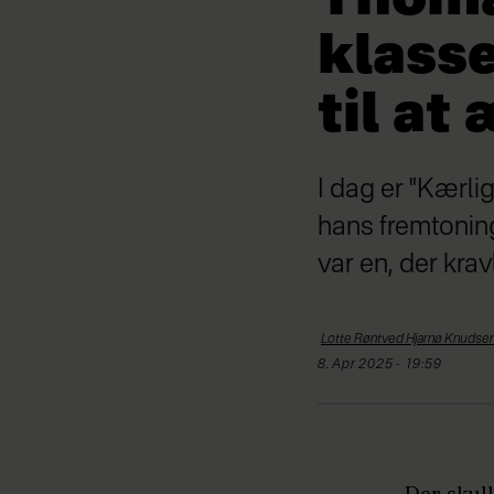
klasse
til at
I dag er "Kærli
hans fremtoning
var en, der kra
Lotte Røntved Hjarnø
Knudse
8. Apr 2025 - 19:59