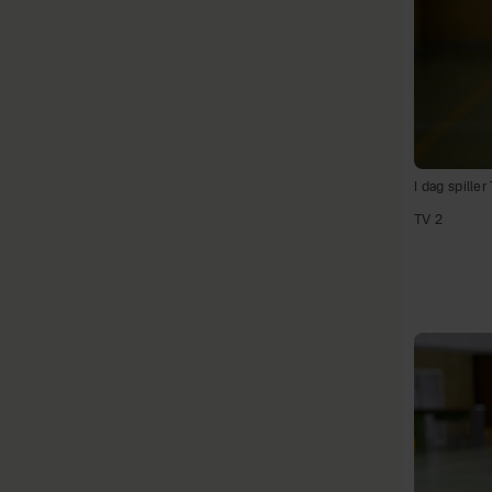
I dag spille
TV 2