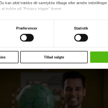
Du kan altid trække dit samtykke tilbage eller ændre indstillinger
LÆS OGSÅ
 at trykke på "Privacy trigger" ikonet.
Hemmelig plan for Klara:
Jonas fik hjæl
sin veninde
ebsitet.
Præferencer
Statistik
indsamle og bruge data for at kunne levere og finansiere relevant j
ookies fra tredjeparter til at at optimere dit besøg på vores hj
fortsætter under billederne og små tekster rundt o
t sikre funktionalitet, generere statistik og huske dine præferenc
.
mere vores reklametiltag på sociale medier og til at vise dig fun
ies
Tillad valgte
dit samtykke tilbage via linket i vores cookiepolitik. Du kan læs
og behandling af dine personoplysninger i forbindelse hermed i
okiepolitik
.