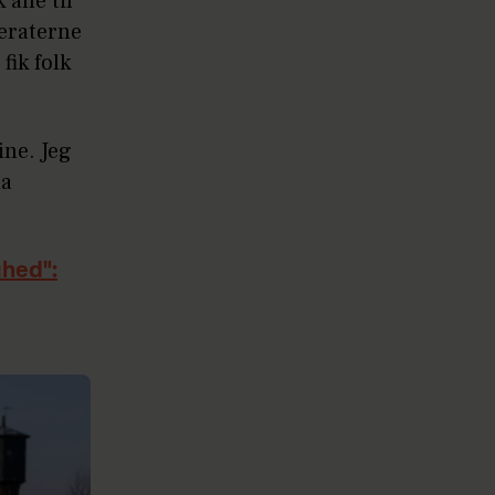
alle til
meraterne
fik folk
ine. Jeg
da
ghed":