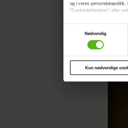
og i vores persondatapolitik. 
"Cookiedeklaration", eller ved
Dine valg anvendes på hele w
Samtykkevalg
Nødvendig
Vi ønsker dit samtykke til at 
Vi anvender egne cookies og c
Artiklen 
om IP, ID og din browser for a
Thomas..
markedsføring, så vi kan opti
sociale medier.
Kun nødvendige cook
Du kan til enhver tid trække 
cookies, samarbejdspartnere 
vores
privatlivspolitik
og
co