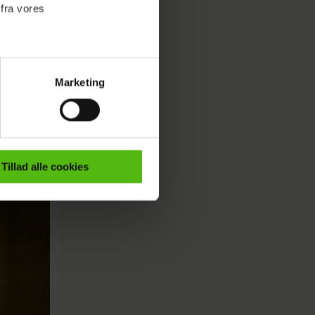
 fra vores
p af
Marketing
ournalistisk indhold til dig.
emmeside. Vi indsamler data
m
er samt til brug for
ktioner i forbindelse med
Tillad alle cookies
e mere om vores brug af
 både