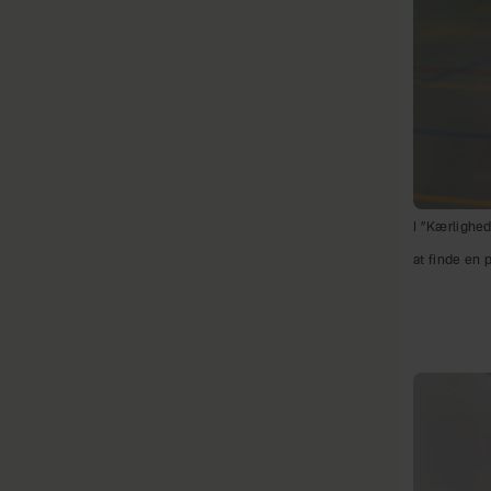
I ”Kærlighed
at finde en 