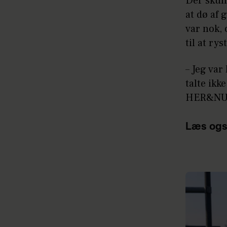
Der skull
at dø af 
var nok, 
til at ry
– Jeg var
talte ikk
HER&NU b
Læs ogs