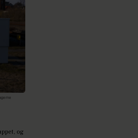
ragerne
appet, og