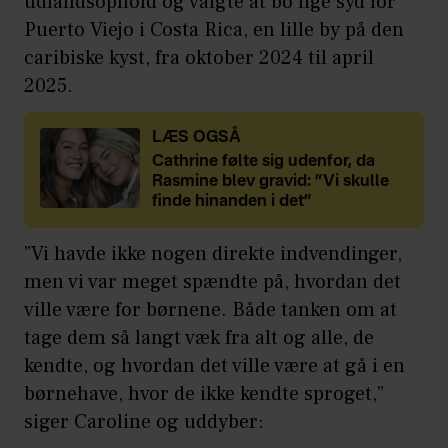
udlandsophold og valgte at bo lige syd for
Puerto Viejo i Costa Rica, en lille by på den
caribiske kyst, fra oktober 2024 til april
2025.
LÆS OGSÅ
Cathrine følte sig udenfor, da
Rasmine blev gravid: ”Vi skulle
finde hinanden i det”
”Vi havde ikke nogen direkte indvendinger,
men vi var meget spændte på, hvordan det
ville være for børnene. Både tanken om at
tage dem så langt væk fra alt og alle, de
kendte, og hvordan det ville være at gå i en
børnehave, hvor de ikke kendte sproget,”
siger Caroline og uddyber: