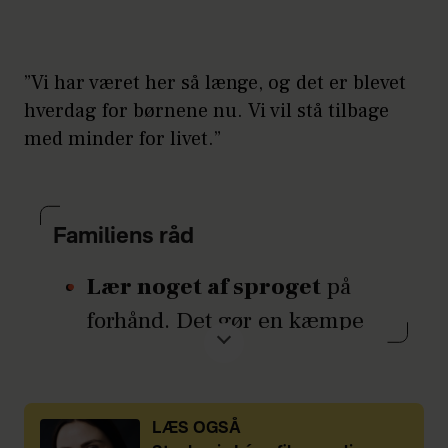
”Vi har været her så længe, og det er blevet
hverdag for børnene nu. Vi vil stå tilbage
med minder for livet.”
Familiens råd
Lær noget af sproget
på
forhånd. Det gør en kæmpe
forskel for både voksne og
børn. Brug f.eks. appen
Duolingo, og prøv at
LÆS OGSÅ