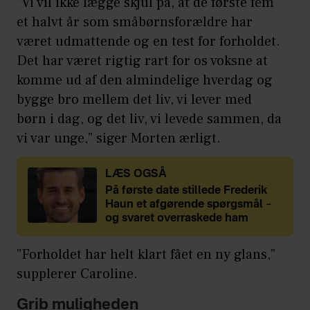
”Vi vil ikke lægge skjul på, at de første fem
et halvt år som småbørnsforældre har
været udmattende og en test for forholdet.
Det har været rigtig rart for os voksne at
komme ud af den almindelige hverdag og
bygge bro mellem det liv, vi lever med
børn i dag, og det liv, vi levede sammen, da
vi var unge,” siger Morten ærligt.
LÆS OGSÅ
På første date stillede Frederik
Haun et afgørende spørgsmål –
og svaret overraskede ham
”Forholdet har helt klart fået en ny glans,”
supplerer Caroline.
Grib muligheden