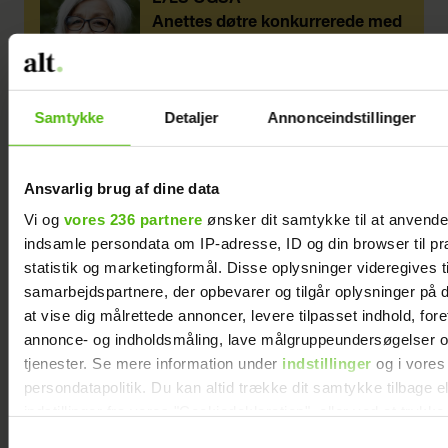
Anettes døtre konkurrerede med
hinanden – og var tæt på at
splitte familien ad
Uden en masse forskelligt legetøj og ting
Samtykke
Detaljer
Annonceindstillinger
har børnene lært at lege på en helt ny
måde - med det, de finder i naturen, med
Ansvarlig brug af dine data
de få stykker legetøj, familien har, eller
Vi og
vores 236 partnere
ønsker dit samtykke til at anvend
bare med hinanden.
indsamle persondata om IP-adresse, ID og din browser til pr
statistik og marketingformål. Disse oplysninger videregives t
”Uden forstyrrelser og med et fuldt
samarbejdspartnere, der opbevarer og tilgår oplysninger på d
program hver dag har vi haft tid til at
at vise dig målrettede annoncer, levere tilpasset indhold, for
tænke over, hvad vi egentlig har lyst til at
annonce- og indholdsmåling, lave målgruppeundersøgelser o
bruge vores tid på. Det har været utroligt
tjenester. Se mere information under
indstillinger
og i vores
spændende at udforske verden sammen og
persondatapolitik. Du kan altid trække dit samtykke tilbage e
indstillinger fra vores "Cookiedeklaration", eller ved at trykk
at se, hvordan børnene vokser af at møde
trigger" ikonet.
Samtykkevalg
nye mennesker, nye sprog og nye miljøer,”