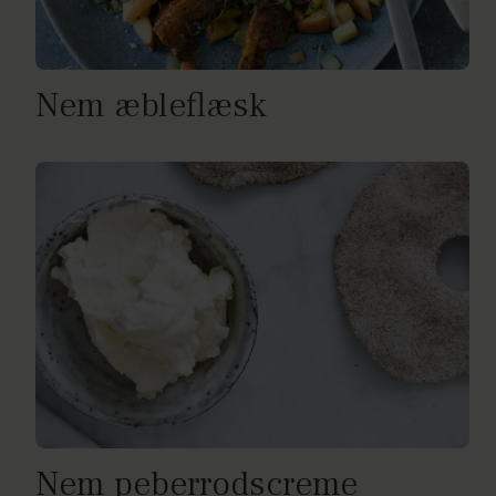
Nem æbleflæsk
Nem peberrodscreme