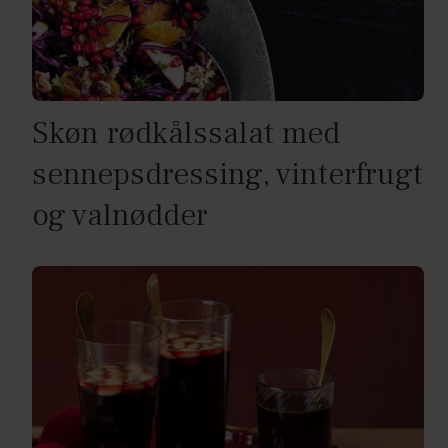
Skøn rødkålssalat med
sennepsdressing, vinterfrugt
og valnødder