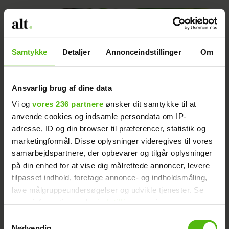
Samtykke
Detaljer
Annonceindstillinger
Om
Ansvarlig brug af dine data
Vi og
vores 236 partnere
ønsker dit samtykke til at
anvende cookies og indsamle persondata om IP-
adresse, ID og din browser til præferencer, statistik og
marketingformål. Disse oplysninger videregives til vores
Nem og lækker hønsesalat
samarbejdspartnere, der opbevarer og tilgår oplysninger
på din enhed for at vise dig målrettede annoncer, levere
tilpasset indhold, foretage annonce- og indholdsmåling,
lave målgruppeundersøgelser og udvikle tjenester. Se
mere information under
indstillinger
og i vores
persondatapolitik. Du kan altid trække dit samtykke
Samtykkevalg
tilbage eller ændre indstillinger fra vores
Nødvendig