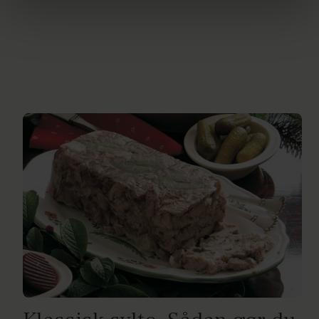
brug af cookies, samarbejdspartnere og behandling af
dine personoplysninger i forbindelse hermed i både
vores
privatlivspolitik
og
cookiepolitik
.