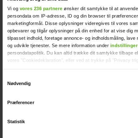
Vi og
vores 236 partnere
ønsker dit samtykke til at anvend
persondata om IP-adresse, ID og din browser til præferencer, 
marketingformål. Disse oplysninger videregives til vores sa
opbevarer og tilgår oplysninger på din enhed for at vise dig 
tilpasset indhold, foretage annonce- og indholdsmåling, lav
Albert Harson åbner op: Sådan var det at
og udvikle tjenester. Se mere information under
indstillinger
kysse en mand
persondatapolitik. Du kan altid trække dit samtykke tilbage ell
vores "Cookiedeklaration", eller ved at trykke på "Privacy trig
Dine valg anvendes på hele websitet.
Samtykkevalg
Nødvendig
Vi ønsker dit samtykke til at indsamle og bruge data for at k
relevant journalistisk indhold til dig.
Præferencer
Vi anvender egne cookies og cookies fra tredjeparter til at a
vores hjemmeside. Vi indsamler data om IP, ID og din browser 
generere statistik og huske dine præferencer samt til brug fo
Statistik
optimere vores reklametiltag på sociale medier og til at vise d
med sociale medier.