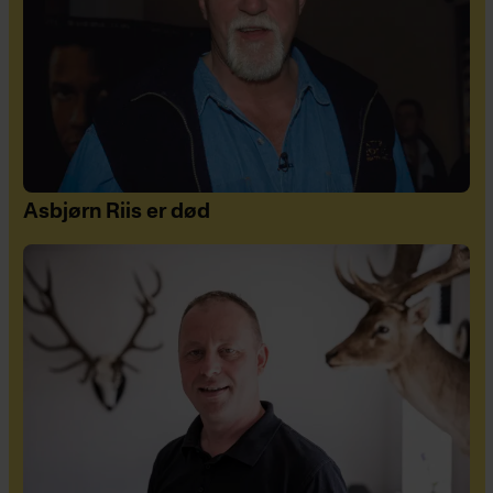
Asbjørn Riis er død