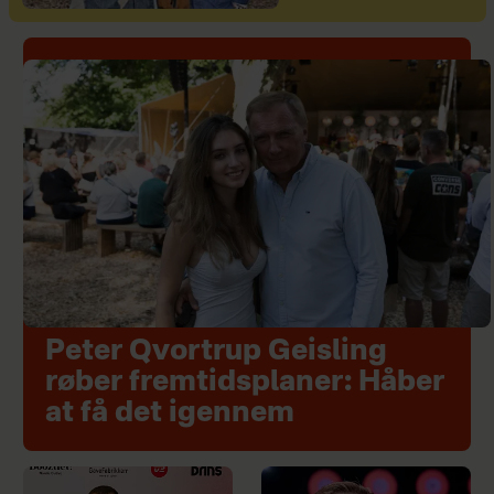
Peter Qvortrup Geisling
røber fremtidsplaner: Håber
at få det igennem