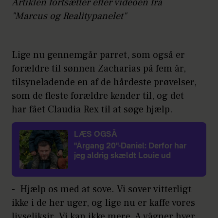
Artiklen fortsætter efter videoen fra
"Marcus og Realitypanelet"
Lige nu gennemgår parret, som også er
forældre til sønnen Zacharias på fem år,
tilsyneladende en af de hårdeste prøvelser,
som de fleste forældre kender til, og det
har fået Claudia Rex til at søge hjælp.
LÆS OGSÅ
"Årgang 20"-Daniel: Derfor har
jeg aldrig skældt Louie ud
- Hjælp os med at sove. Vi sover vitterligt
ikke i de her uger, og lige nu er kaffe vores
livseliksir. Vi kan ikke mere. A vågner hver