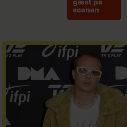
gæst på
scenen