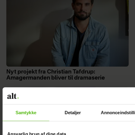
Nyt projekt fra Christian Tafdrup:
Amagermanden bliver til dramaserie
Samtykke
Detaljer
Annonceindstill
Ansvarlig brug af dine data