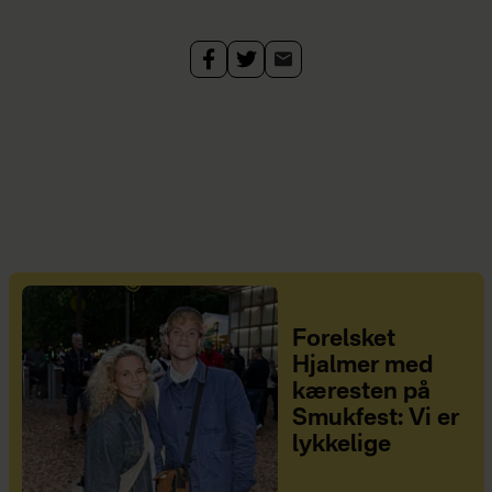
Forelsket
Hjalmer med
kæresten på
Smukfest: Vi er
lykkelige