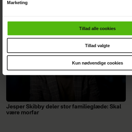
Marketing
Efter lang pause: Nu bryder Jackie Navarro
Du kan til enhver tid trække dit samtykke tilbage via linket i 
tavsheden med stor afsløring
læse mere om vores brug af cookies, samarbejdspartnere og
personoplysninger i forbindelse hermed i både
Tillad alle cookies
vores
privatlivspolitik
og
cookiepolitik
.
Tillad valgte
Kun nødvendige cookies
Jesper Skibby deler stor familieglæde: Skal
være morfar