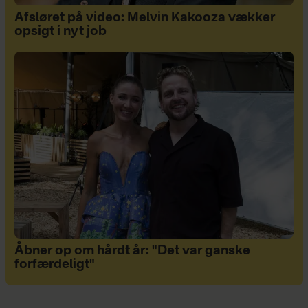
Afsløret på video: Melvin Kakooza vækker
opsigt i nyt job
Åbner op om hårdt år: "Det var ganske
forfærdeligt"