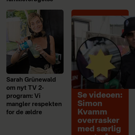
Sarah Grünewald
om nyt TV 2-
Se videoen:
program: Vi
Simon
mangler respekten
Kvamm
for de ældre
overrasker
med særlig