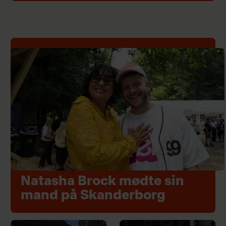
Natasha Brock mødte sin
mand på Skanderborg