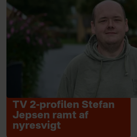
TV 2-profilen Stefan
Jepsen ramt af
nyresvigt