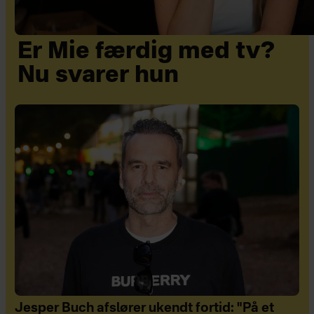
Er Mie færdig med tv?
Nu svarer hun
Jesper Buch afslører ukendt fortid: "På et