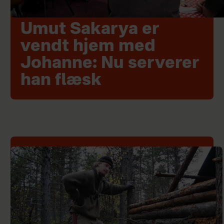
Umut Sakarya er
vendt hjem med
Johanne: Nu serverer
han flæsk