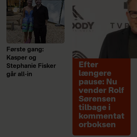
Første gang:
Kasper og
Efter
Stephanie Fisker
længere
går all-in
pause: Nu
vender Rolf
Sørensen
tilbage i
kommentat
orboksen