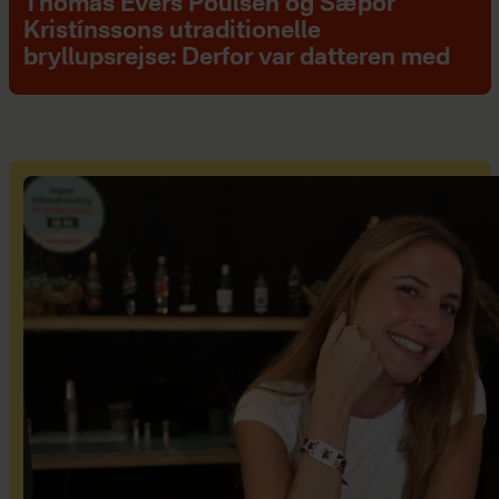
Thomas Evers Poulsen og Sæþór
Kristínssons utraditionelle
bryllupsrejse: Derfor var datteren med