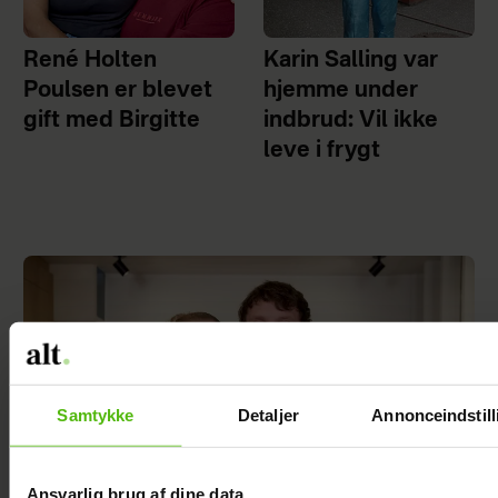
René Holten
Karin Salling var
Poulsen er blevet
hjemme under
gift med Birgitte
indbrud: Vil ikke
leve i frygt
Samtykke
Detaljer
Annonceindstill
Ansvarlig brug af dine data