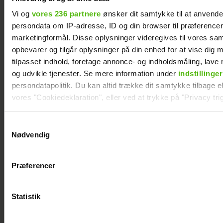
Vi og
vores 236 partnere
ønsker dit samtykke til at anvend
persondata om IP-adresse, ID og din browser til præferencer, 
Tobias Hamann og Patricia Thyberg er blevet
marketingformål. Disse oplysninger videregives til vores sa
gift
opbevarer og tilgår oplysninger på din enhed for at vise dig 
tilpasset indhold, foretage annonce- og indholdsmåling, lav
og udvikle tjenester. Se mere information under
indstillinger
persondatapolitik. Du kan altid trække dit samtykke tilbage ell
vores "Cookiedeklaration", eller ved at trykke på "Privacy trig
Dine valg anvendes på hele websitet.
Samtykkevalg
Nødvendig
Vi ønsker dit samtykke til at indsamle og bruge data for at k
relevant journalistisk indhold til dig.
Præferencer
Vi anvender egne cookies og cookies fra tredjeparter til at a
vores hjemmeside. Vi indsamler data om IP, ID og din browser 
generere statistik og huske dine præferencer samt til brug fo
Statistik
optimere vores reklametiltag på sociale medier og til at vise d
Janni Ree kan ikke gå i fred på Smukfest: Det
bliver vildere og vildere
med sociale medier.