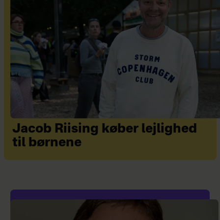
Jacob Riising køber lejlighed
til børnene