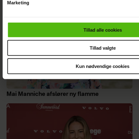
Marketing
Du kan til enhver tid trække dit samtykke tilbage via linket i 
læse mere om vores brug af cookies, samarbejdspartnere og
personoplysninger i forbindelse hermed i både
Tillad alle cookies
vores
privatlivspolitik
og
cookiepolitik
.
Tillad valgte
Kun nødvendige cookies
Mai Manniche afslører ny flamme