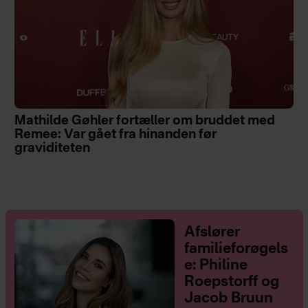
Mathilde Gøhler fortæller om bruddet med
Remee: Var gået fra hinanden før
graviditeten
Afslører
familieforøgels
e: Philine
Roepstorff og
Jacob Bruun