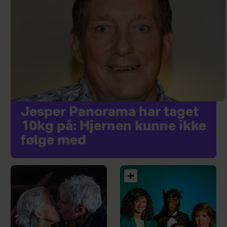
Jesper Panorama har taget
10kg på: Hjernen kunne ikke
følge med