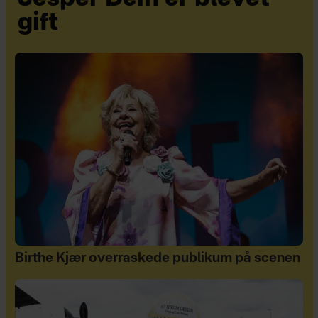
gift
Birthe Kjær overraskede publikum på scenen