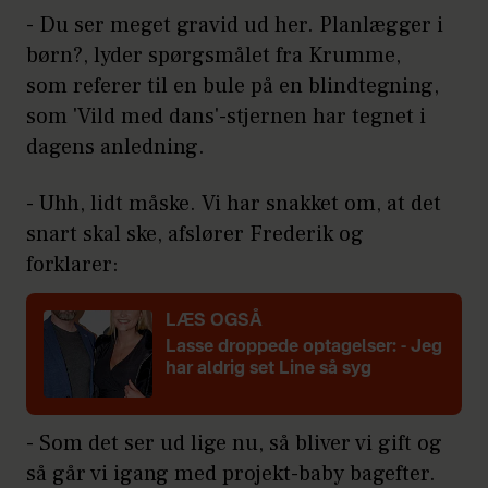
- Du ser meget gravid ud her. Planlægger i
børn?, lyder spørgsmålet fra Krumme,
som referer til en bule på en blindtegning,
som 'Vild med dans'-stjernen har tegnet i
dagens anledning.
- Uhh, lidt måske. Vi har snakket om, at det
snart skal ske, afslører Frederik og
forklarer:
LÆS OGSÅ
Lasse droppede optagelser: - Jeg
har aldrig set Line så syg
- Som det ser ud lige nu, så bliver vi gift og
så går vi igang med projekt-baby bagefter.