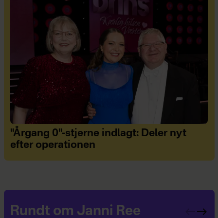
"Årgang 0"-stjerne indlagt: Deler nyt
efter operationen
Rundt om Janni Ree