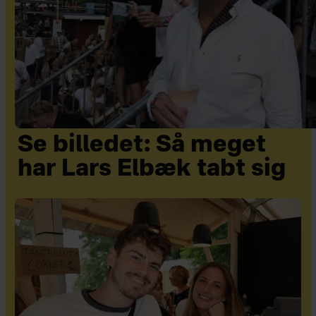
Se billedet: Så meget
har Lars Elbæk tabt sig