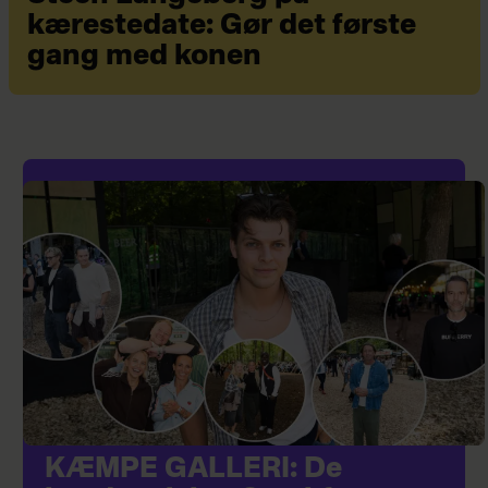
kærestedate: Gør det første
gang med konen
KÆMPE GALLERI: De