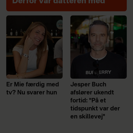
Derfor var datteren med
Er Mie færdig med
Jesper Buch
tv? Nu svarer hun
afslører ukendt
fortid: "På et
tidspunkt var der
en skillevej"