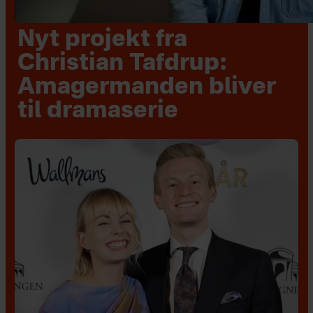
Nyt projekt fra
Christian Tafdrup:
Amagermanden bliver
til dramaserie