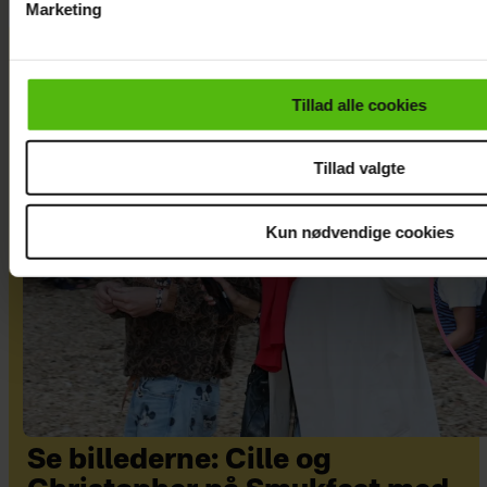
Marketing
Du kan til enhver tid trække dit samtykke tilbage via linket i 
læse mere om vores brug af cookies, samarbejdspartnere og
personoplysninger i forbindelse hermed i både
Tillad alle cookies
vores
privatlivspolitik
og
cookiepolitik
.
Tillad valgte
Kun nødvendige cookies
Se billederne: Cille og