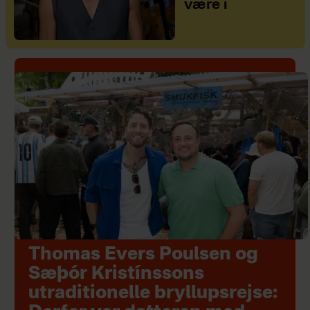
være i
Thomas Evers Poulsen og
Sæþór Kristínssons
utraditionelle bryllupsrejse: