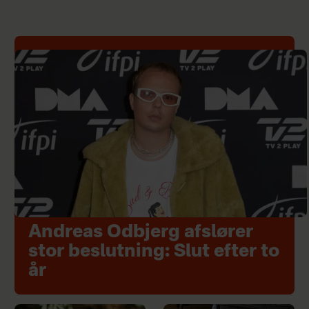
Andreas Odbjerg afslører
stor beslutning: Slut efter to
år