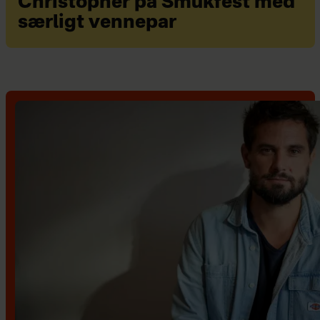
Christopher på Smukfest med
særligt vennepar