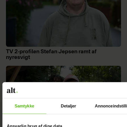
TV 2-profilen Stefan Jepsen ramt af
nyresvigt
Samtykke
Detaljer
Annonceindstill
Ansvarlig brug af dine data