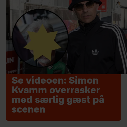
Se videoen: Simon
Kvamm overrasker
med særlig gæst på
scenen