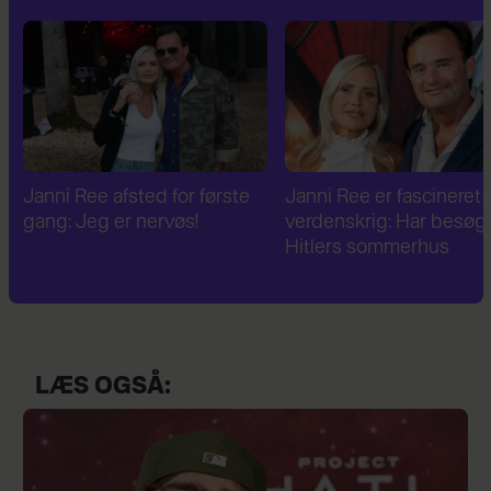
Janni Ree er fascineret af 2.
Janni Ree bryder
verdenskrig: Har besøgt
tavsheden: "Det er
Hitlers sommerhus
fuldstændig absurd"
LÆS OGSÅ: