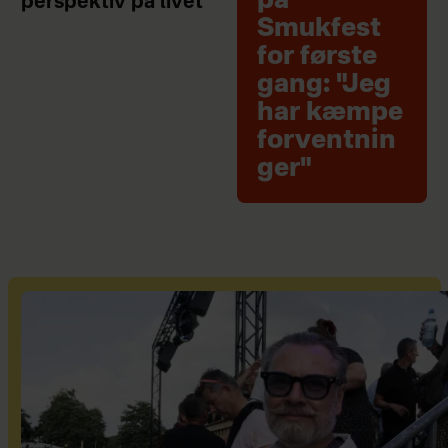
på
perspektiv på livet
Smukfest
for første
gang: "Jeg
har kæmpe
forventnin
ger"