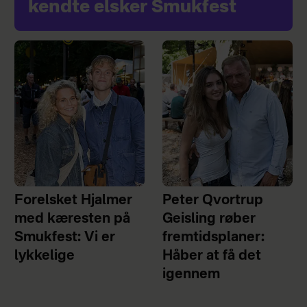
kendte elsker Smukfest
Forelsket Hjalmer
Peter Qvortrup
med kæresten på
Geisling røber
Smukfest: Vi er
fremtidsplaner:
lykkelige
Håber at få det
igennem