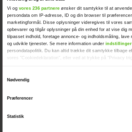
Vi og
vores 236 partnere
ønsker dit samtykke til at anvend
persondata om IP-adresse, ID og din browser til præferencer, 
Natasha Brock mødte sin mand på
marketingformål. Disse oplysninger videregives til vores sa
Skanderborg
opbevarer og tilgår oplysninger på din enhed for at vise dig 
tilpasset indhold, foretage annonce- og indholdsmåling, lav
og udvikle tjenester. Se mere information under
indstillinger
persondatapolitik. Du kan altid trække dit samtykke tilbage ell
vores "Cookiedeklaration", eller ved at trykke på "Privacy trig
Janni Ree
afsted for
Dine valg anvendes på hele websitet.
Samtykkevalg
første gang:
Nødvendig
Jeg er nervøs!
Vi ønsker dit samtykke til at indsamle og bruge data for at k
relevant journalistisk indhold til dig.
Præferencer
Vi anvender egne cookies og cookies fra tredjeparter til at a
vores hjemmeside. Vi indsamler data om IP, ID og din browser 
generere statistik og huske dine præferencer samt til brug fo
Statistik
optimere vores reklametiltag på sociale medier og til at vise d
med sociale medier.