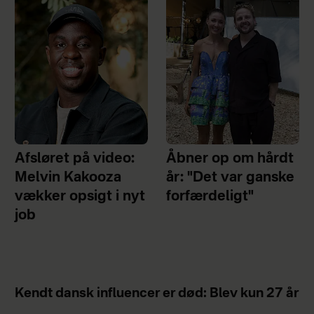
Afsløret på video:
Åbner op om hårdt
Melvin Kakooza
år: "Det var ganske
vækker opsigt i nyt
forfærdeligt"
job
Kendt dansk influencer er død: Blev kun 27 år