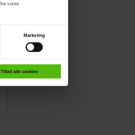
 fra vores
Marketing
ournalistisk indhold til dig.
emmeside. Vi indsamler data
er samt til brug for
ktioner i forbindelse med
Tillad alle cookies
e mere om vores brug af
 både