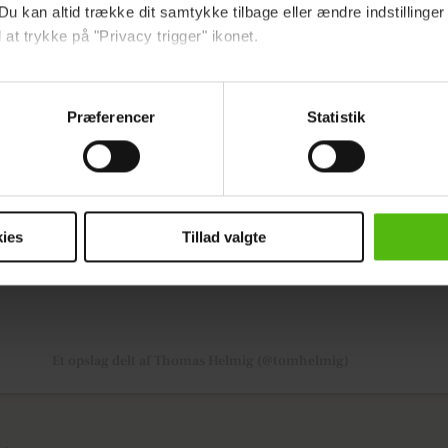
Du kan altid trække dit samtykke tilbage eller ændre indstillinger
 at trykke på "Privacy trigger" ikonet.
te opslag på Instagram
ebsitet.
Præferencer
Statistik
indsamle og bruge data for at kunne levere og finansiere relevant j
ookies fra tredjeparter til at at optimere dit besøg på vores hj
t sikre funktionalitet, generere statistik og huske dine præferenc
mere vores reklametiltag på sociale medier og til at vise dig fun
ies
Tillad valgte
dit samtykke tilbage via linket i vores cookiepolitik. Du kan læs
og behandling af dine personoplysninger i forbindelse hermed i
okiepolitik
.
Et opslag delt af Thomas Helmig (@tomhelmig)