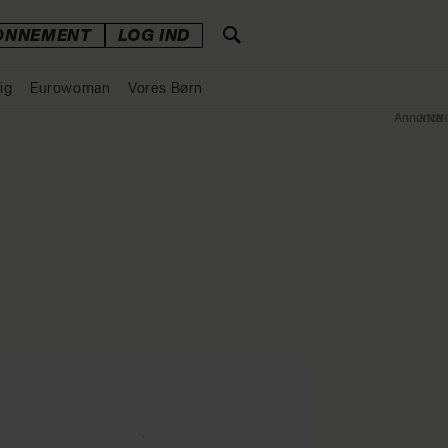
ONNEMENT
LOG IND
ig
Eurowoman
Vores Børn
Annonce