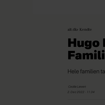
alt.dk
Kendte
Hugo 
Famil
Hele familien 
Cecilie
Løwert
2. Dec 2022 - 11:34