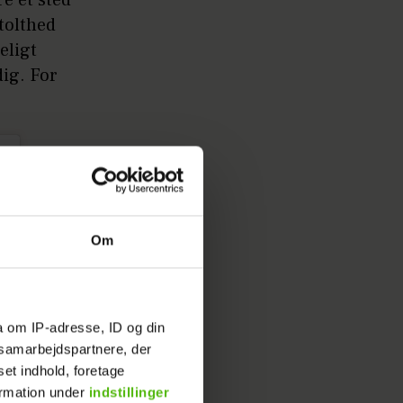
stolthed
eligt
ig. For
Om
a om IP-adresse, ID og din
s samarbejdspartnere, der
set indhold, foretage
ormation under
indstillinger