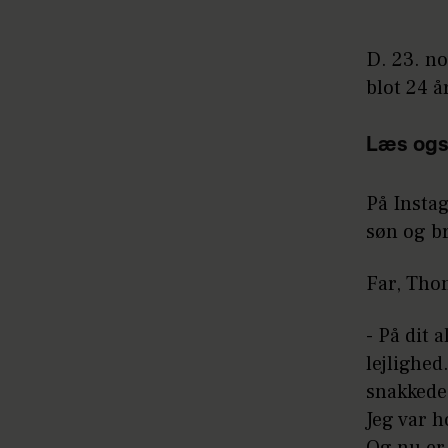
D. 23. n
blot 24 
Læs ogs
På Instag
søn og b
Far, Tho
- På dit 
lejlighed
snakkede
Jeg var h
Og nu er 