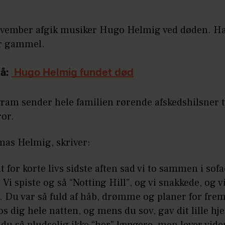
ovember afgik musiker Hugo Helmig ved døden. Ha
år gammel.
å:
Hugo Helmig fundet død
ram sender hele familien rørende afskedshilsner t
ror.
mas Helmig, skriver:
alt for korte livs sidste aften sad vi to sammen i sofa
. Vi spiste og så “Notting Hill”, og vi snakkede, og v
. Du var så fuld af håb, drømme og planer for frem
os dig hele natten, og mens du sov, gav dit lille hje
du så pludselig ikke “her” længere, men lever vider