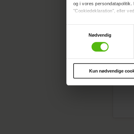
og i vores persondatapolitik. 
"Cookiedeklaration", eller ved
Vis det
Dine valg anvendes på hele w
Samtykkevalg
Nødvendig
Vi ønsker dit samtykke til at 
Vi anvender egne cookies og c
om IP, ID og din browser for a
markedsføring, så vi kan opti
sociale medier.
Kun nødvendige cook
Du kan til enhver tid trække 
cookies, samarbejdspartnere 
vores
privatlivspolitik
og
co