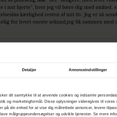
e i mit hjerte”, hvor jeg vil bære dig med ømhed, 
elsesløs kærlighed resten af mit liv. Jeg er så uend
lig for hvert eneste sekund,jeg fik sammen med d
Detaljer
Annonceindstillinger
ker dit samtykke til at anvende cookies og indsamle persondat
istik og marketingformål. Disse oplysninger videregives til vore
er på din enhed for at vise dig målrettede annoncer, levere tilpas
 lave målgruppeundersøgelser og udvikle tjenester. Se mere inf