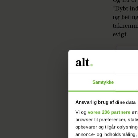
“Dybt ind
og beting
taknemme
evigt.
Samtykke
Ansvarlig brug af dine data
Vi og
vores 236 partnere
øns
browser til præferencer, stat
opbevarer og tilgår oplysning
annonce- og indholdsmåling,