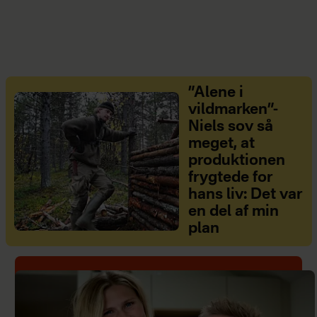
”Alene i
vildmarken”-
Niels sov så
meget, at
produktionen
frygtede for
hans liv: Det var
en del af min
plan