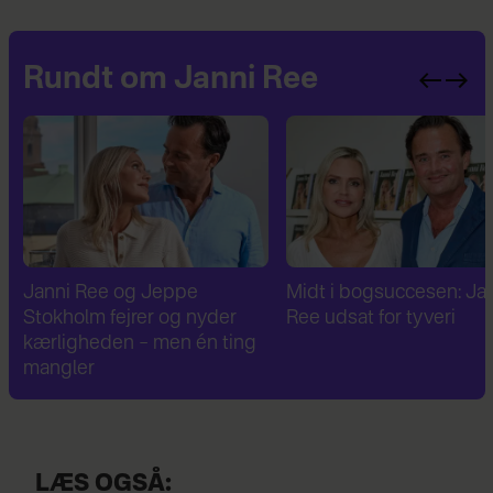
Rundt om Janni Ree
Janni Ree og Jeppe
Midt i bogsuccesen: Ja
Stokholm fejrer og nyder
Ree udsat for tyveri
kærligheden – men én ting
mangler
LÆS OGSÅ: