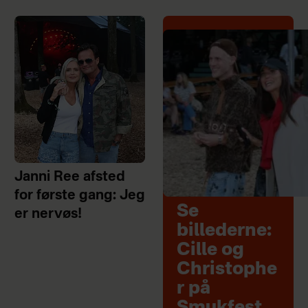
Janni Ree afsted
for første gang: Jeg
Se
er nervøs!
billederne:
Cille og
Christophe
r på