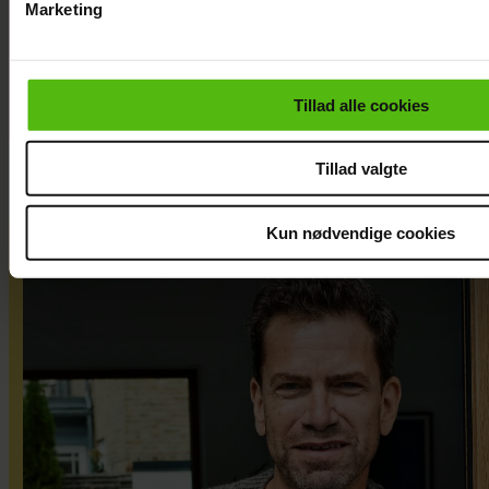
Marketing
Du kan til enhver tid trække dit samtykke tilbage via linket i 
læse mere om vores brug af cookies, samarbejdspartnere og
personoplysninger i forbindelse hermed i både
Tillad alle cookies
vores
privatlivspolitik
og
cookiepolitik
.
Tillad valgte
Kun nødvendige cookies