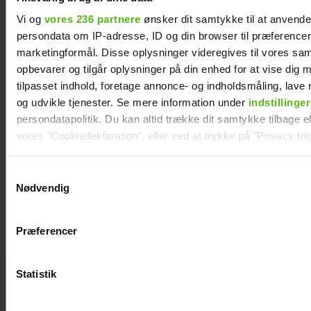
Vi og
vores 236 partnere
ønsker dit samtykke til at anvend
persondata om IP-adresse, ID og din browser til præferencer, 
marketingformål. Disse oplysninger videregives til vores sa
opbevarer og tilgår oplysninger på din enhed for at vise dig 
tilpasset indhold, foretage annonce- og indholdsmåling, lav
og udvikle tjenester. Se mere information under
indstillinger
persondatapolitik. Du kan altid trække dit samtykke tilbage ell
vores "Cookiedeklaration", eller ved at trykke på "Privacy trig
Dine valg anvendes på hele websitet.
Samtykkevalg
Dennis Knudsen har solgt huset i Thailand
Nødvendig
Vi ønsker dit samtykke til at indsamle og bruge data for at k
relevant journalistisk indhold til dig.
Præferencer
Vi anvender egne cookies og cookies fra tredjeparter til at a
vores hjemmeside. Vi indsamler data om IP, ID og din browser 
generere statistik og huske dine præferencer samt til brug fo
"Årgang 20"-par
Statistik
optimere vores reklametiltag på sociale medier og til at vise d
har taget svær
med sociale medier.
beslutning