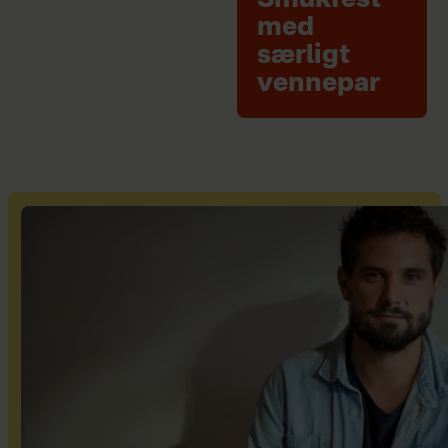
Smukfest
med
særligt
vennepar