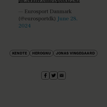
pic.twitter.com/Dpzotxc2Mz
— Eurosport Danmark
(@eurosportdk)
June 28,
2024
KENDTE
HEROGNU
JONAS VINGEGAARD