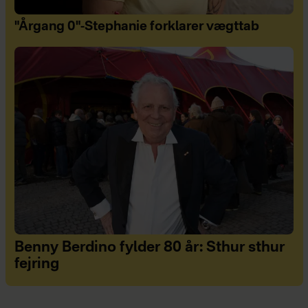
"Årgang 0"-Stephanie forklarer vægttab
Benny Berdino fylder 80 år: Sthur sthur
fejring