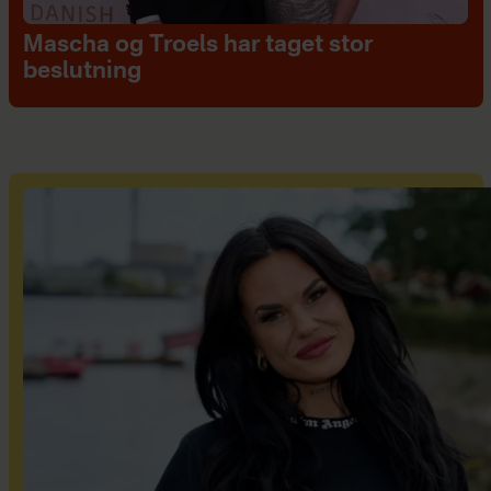
Mascha og Troels har taget stor
beslutning