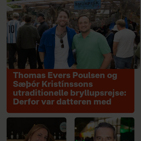
Thomas Evers Poulsen og
Sæþór Kristínssons
utraditionelle bryllupsrejse:
Derfor var datteren med