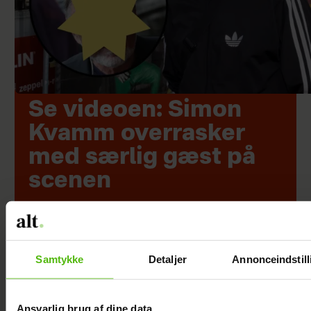
Se videoen: Simon
Kvamm overrasker
med særlig gæst på
scenen
Samtykke
Detaljer
Annonceindstill
Ansvarlig brug af dine data