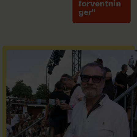
forventnin
ger"