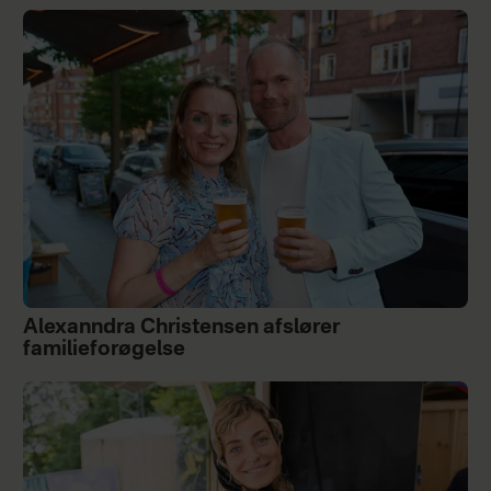
Alexanndra Christensen afslører
familieforøgelse