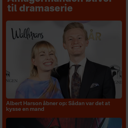
til dramaserie
Albert Harson åbner op: Sådan var det at
kysse en mand