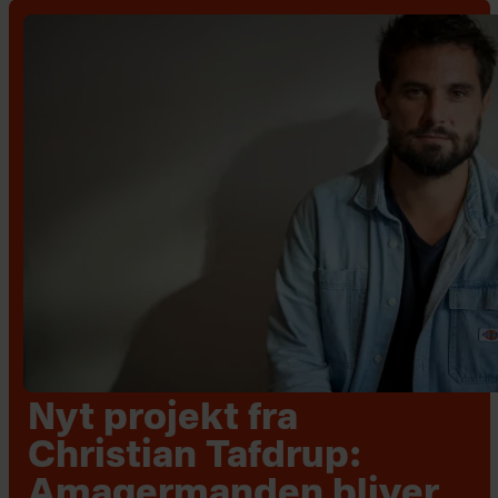
Nyt projekt fra
Christian Tafdrup:
Amagermanden bliver