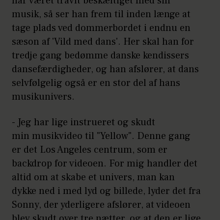
har været travlt beskæftiget med sin
musik, så ser han frem til inden længe at
tage plads ved dommerbordet i endnu en
sæson af 'Vild med dans'. Her skal han for
tredje gang bedømme danske kendissers
dansefærdigheder, og han afslører, at dans
selvfølgelig også er en stor del af hans
musikunivers.
- Jeg har lige instrueret og skudt
min musikvideo til "Yellow". Denne gang
er det Los Angeles centrum, som er
backdrop for videoen. For mig handler det
altid om at skabe et univers, man kan
dykke ned i med lyd og billede, lyder det fra
Sonny, der yderligere afslører, at videoen
blev skudt over tre nætter, og at den er lige