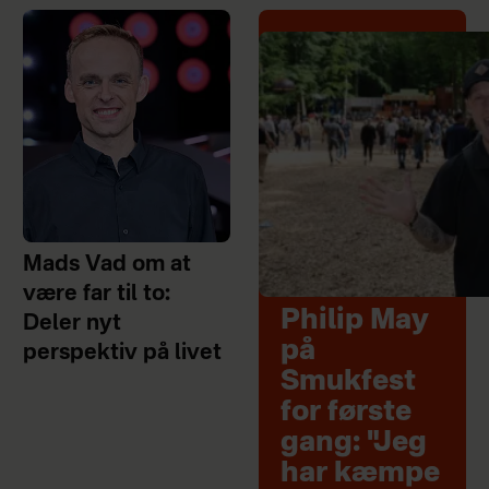
Mads Vad om at
være far til to:
Philip May
Deler nyt
på
perspektiv på livet
Smukfest
for første
gang: "Jeg
har kæmpe