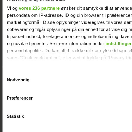
Vi og
vores 236 partnere
ønsker dit samtykke til at anvend
persondata om IP-adresse, ID og din browser til præferencer, 
marketingformål. Disse oplysninger videregives til vores sa
opbevarer og tilgår oplysninger på din enhed for at vise dig 
tilpasset indhold, foretage annonce- og indholdsmåling, lav
og udvikle tjenester. Se mere information under
indstillinger
persondatapolitik. Du kan altid trække dit samtykke tilbage ell
vores "Cookiedeklaration", eller ved at trykke på "Privacy trig
Andreas Odbjerg afslører
stor beslutning: Slut efter to
Dine valg anvendes på hele websitet.
Samtykkevalg
år
Nødvendig
Vi ønsker dit samtykke til at indsamle og bruge data for at k
relevant journalistisk indhold til dig.
Præferencer
Vi anvender egne cookies og cookies fra tredjeparter til at a
vores hjemmeside. Vi indsamler data om IP, ID og din browser 
generere statistik og huske dine præferencer samt til brug fo
Statistik
optimere vores reklametiltag på sociale medier og til at vise d
med sociale medier.