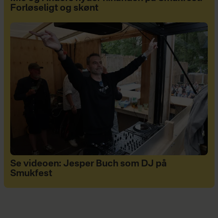
Forløseligt og skønt
Se videoen: Jesper Buch som DJ på
Smukfest