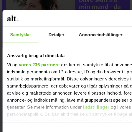
blive skilt fra
min mand - da
jeg en dag gik
forbi hans hus,
fik jeg et chok
Samtykke
Detaljer
Annonceindstillinger
Ansvarlig brug af dine data
Vi og
vores 236 partnere
ønsker dit samtykke til at anvend
indsamle persondata om IP-adresse, ID og din browser til pr
statistik og marketingformål. Disse oplysninger videregives t
samarbejdspartnere, der opbevarer og tilgår oplysninger på d
at vise dig målrettede annoncer, levere tilpasset indhold, for
annonce- og indholdsmåling, lave målgruppeundersøgelser o
tjenester. Se mere information under
indstillinger
og i vores
persondatapolitik. Du kan altid trække dit samtykke tilbage e
indstillinger fra vores "Cookiedeklaration", eller ved at trykk
trigger" ikonet.
Samtykkevalg