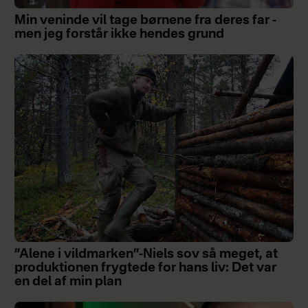
Min veninde vil tage børnene fra deres far -
men jeg forstår ikke hendes grund
”Alene i vildmarken”-Niels sov så meget, at
produktionen frygtede for hans liv: Det var
en del af min plan