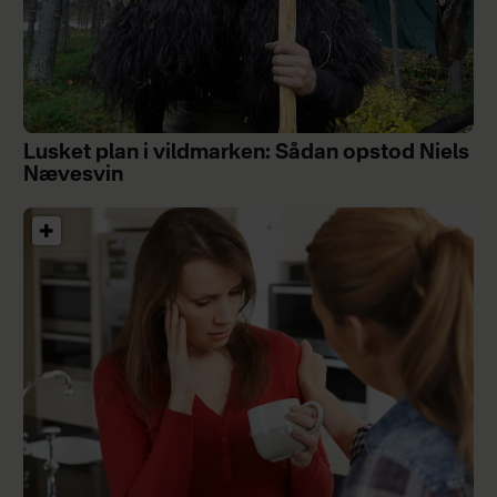
Lusket plan i vildmarken: Sådan opstod Niels
Nævesvin