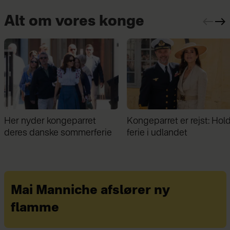
Alt om vores konge
Kongeparret er rejst: Holder
Midt i sommerferien: Kon
ferie i udlandet
Frederik kunne ikke hold
sig væk
Mai Manniche afslører ny
flamme