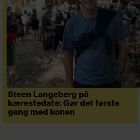
Steen Langeberg på
kærestedate: Gør det første
gang med konen