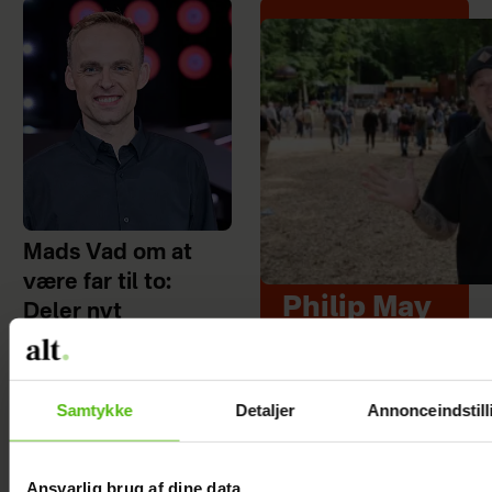
Mads Vad om at
være far til to:
Philip May
Deler nyt
på
perspektiv på livet
Smukfest
for første
Samtykke
Detaljer
Annonceindstill
gang: "Jeg
har kæmpe
Ansvarlig brug af dine data