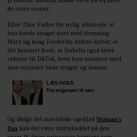
prinsesse Isabella måske være på vej mod
de store scener.
Efter Thor Farlov for nylig afslørede, at
han havde sunget duet med dronning
Mary og kong Frederiks ældste datter, er
det kommet frem, at Isabella også laver
videoer til TikTok, hvor hun sammen med
sine veninder både synger og danser.
LÆS OGSÅ
Fra svigersøn til søn:
Nikolaj Lie
Kaas og Albert Rudbeck sammen
i ny film
Og ifølge det australske ugeblad
Woman's
Day
kan det være startskuddet på den