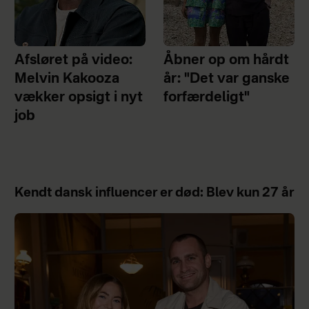
Afsløret på video:
Åbner op om hårdt
Melvin Kakooza
år: "Det var ganske
vækker opsigt i nyt
forfærdeligt"
job
Kendt dansk influencer er død: Blev kun 27 år