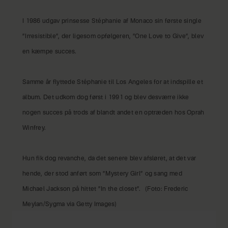
I 1986 udgav prinsesse Stéphanie af Monaco sin første single
”Irresistible”, der ligesom opfølgeren, ”One Love to Give”, blev
en kæmpe succes.
Samme år flyttede Stéphanie til Los Angeles for at indspille et
album. Det udkom dog først i 1991 og blev desværre ikke
nogen succes på trods af blandt andet en optræden hos Oprah
Winfrey.
Hun fik dog revanche, da det senere blev afsløret, at det var
hende, der stod anført som ”Mystery Girl” og sang med
Michael Jackson på hittet ”In the closet”.
(Foto: Frederic
Meylan/Sygma via Getty Images)