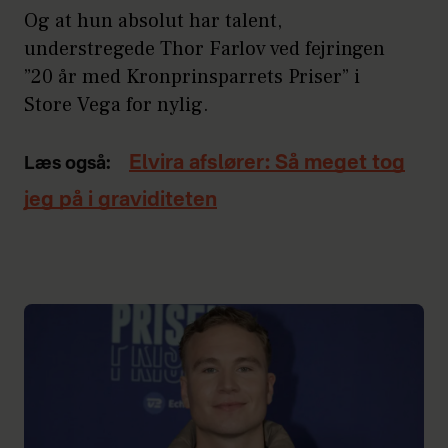
Og at hun absolut har talent,
understregede Thor Farlov ved fejringen
”20 år med Kronprinsparrets Priser” i
Store Vega for nylig.
Elvira afslører: Så meget tog
Læs også:
jeg på i graviditeten