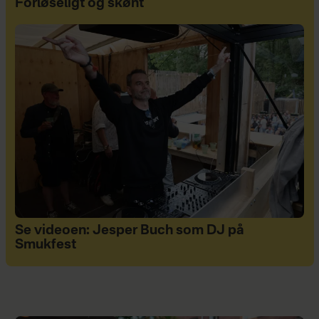
Forløseligt og skønt
Se videoen: Jesper Buch som DJ på
Smukfest