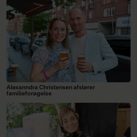
Alexanndra Christensen afslører
familieforøgelse