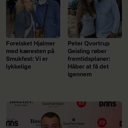
Forelsket Hjalmer
Peter Qvortrup
med kæresten på
Geisling røber
Smukfest: Vi er
fremtidsplaner:
lykkelige
Håber at få det
igennem