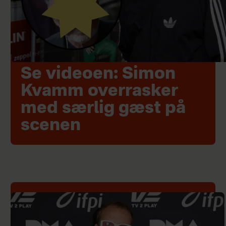
Se videoen: Simon
Kvamm overrasker
med særlig gæst på
scenen