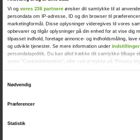
forventnin
ger"
Vi og
vores 236 partnere
ønsker dit samtykke til at anvend
persondata om IP-adresse, ID og din browser til præferencer, 
marketingformål. Disse oplysninger videregives til vores sa
opbevarer og tilgår oplysninger på din enhed for at vise dig 
tilpasset indhold, foretage annonce- og indholdsmåling, lav
og udvikle tjenester. Se mere information under
indstillinger
persondatapolitik. Du kan altid trække dit samtykke tilbage ell
vores "Cookiedeklaration", eller ved at trykke på "Privacy trig
Dine valg anvendes på hele websitet.
Samtykkevalg
Nødvendig
Vi ønsker dit samtykke til at indsamle og bruge data for at k
relevant journalistisk indhold til dig.
Præferencer
Vi anvender egne cookies og cookies fra tredjeparter til at a
vores hjemmeside. Vi indsamler data om IP, ID og din browser 
generere statistik og huske dine præferencer samt til brug fo
Statistik
optimere vores reklametiltag på sociale medier og til at vise d
med sociale medier.