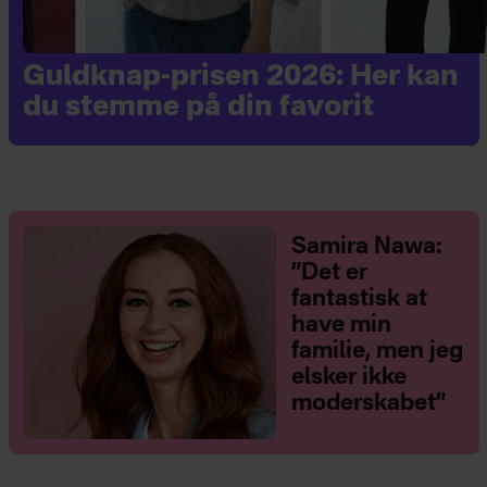
Guldknap-prisen 2026: Her kan
du stemme på din favorit
Samira Nawa:
”Det er
fantastisk at
have min
familie, men jeg
elsker ikke
moderskabet”