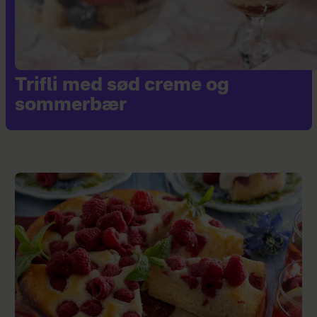
Trifli med sød creme og
sommerbær