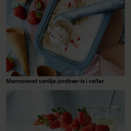
Marmoreret vanilje-jordbær-is i vafler