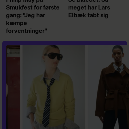
Philip May på
Se billedet: Så
Smukfest for første
meget har Lars
gang: "Jeg har
Elbæk tabt sig
kæmpe
forventninger"