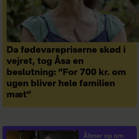
Da fødevarepriserne skød i
vejret, tog Åsa en
beslutning: ”For 700 kr. om
ugen bliver hele familien
mæt”
Åbner op om