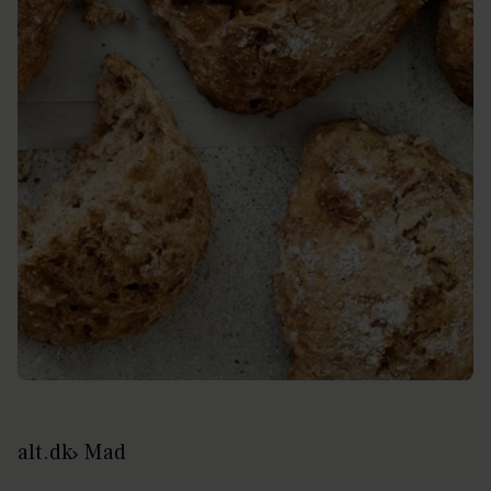
alt.dk
Mad