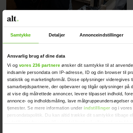
Se videoen: Jesper Buch som DJ på
Samtykke
Detaljer
Annonceindstillinger
Smukfest
Ansvarlig brug af dine data
Vi og
vores 236 partnere
ønsker dit samtykke til at anvend
indsamle persondata om IP-adresse, ID og din browser til pr
statistik og marketingformål. Disse oplysninger videregives t
samarbejdspartnere, der opbevarer og tilgår oplysninger på d
at vise dig målrettede annoncer, levere tilpasset indhold, for
annonce- og indholdsmåling, lave målgruppeundersøgelser o
tjenester. Se mere information under
indstillinger
og i vores
persondatapolitik. Du kan altid trække dit samtykke tilbage e
indstillinger fra vores "Cookiedeklaration", eller ved at trykk
trigger" ikonet.
Samtykkevalg
Hækl selv fin kurv med pailletter