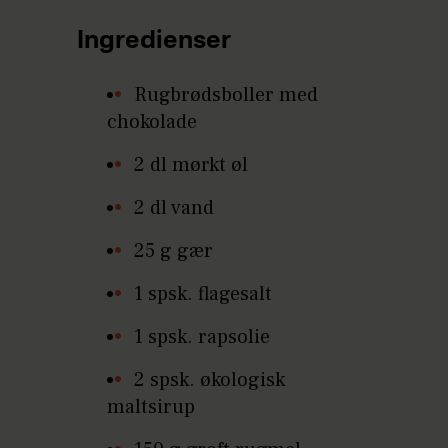
Ingredienser
Rugbrødsboller med
chokolade
2 dl mørkt øl
2 dl vand
25 g gær
1 spsk. flagesalt
1 spsk. rapsolie
2 spsk. økologisk
maltsirup