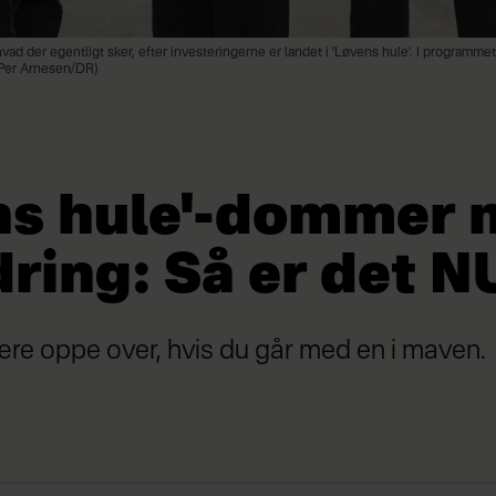
, hvad der egentligt sker, efter investeringerne er landet i 'Løvens hule'. I programm
: Per Arnesen/DR)
ns hule'-dommer
ring: Så er det N
ære oppe over, hvis du går med en i maven.