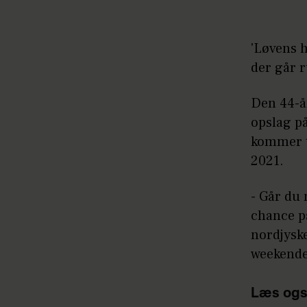
'Løvens h
der går r
Den 44-å
opslag p
kommer t
2021.
- Går du 
chance på
nordjyske
weekenden
Læs ogs