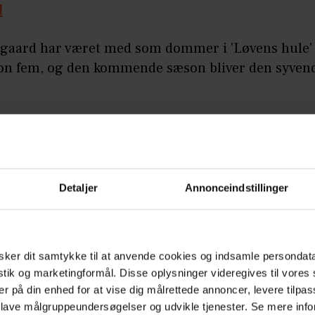
d
sgaard har været med som dommer i 'Løvens hule' 
n fem, og den kommende sæson bliver den syvend
get nedenfor:
Detaljer
Annonceindstillinger
ker dit samtykke til at anvende cookies og indsamle persondat
istik og marketingformål. Disse oplysninger videregives til vore
er på din enhed for at vise dig målrettede annoncer, levere tilpas
 lave målgruppeundersøgelser og udvikle tjenester. Se mere inf