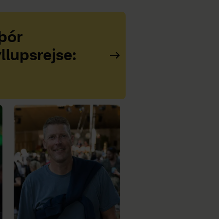
þór
llupsrejse: