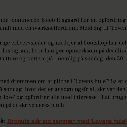
ule'-dommeren Jacob Risgaard har en opfordring ti
undt med en iværksætterdrøm: Meld dig til 'Løvens
rige erhvervsleder og medejer af Coolshop har delt
å Instagram, hvor han gør opmærksom på deadline
ættere og tættere på - nemlig på søndag, den 30.
med drømmen om at pitche i 'Løvens hule'? Så er d
 søndag, hvor der er ansøgningsfrist, skriver den
 'løve' og opfordrer alle med interesse til at bruge
 på at skrive deres pitch.
å:
Bronuts slår sig sammen med 'Løvens hule'