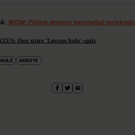
å:
WOW: Philine afslører hemmeligt ferieknal
ZEN: Den store ‘Løvens hule’-quiz
 HULE
KENDTE