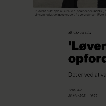
I 'Løvens hule'-spin off'et fik vi et spændende indblik i
virksomheder, de investerede i, fra coronakrisen (Foto
alt.dk
Reality
'Løve
opford
Det er ved at v
Anna
Løwe
28. May 2021 - 16:55