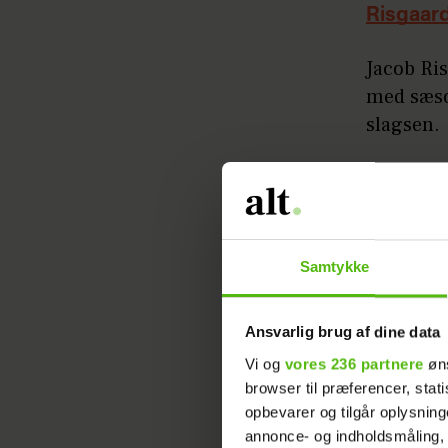
Risgaar
Jacob Ri
med sæso
slagsen.
Se opsla
Samtykke
Ansvarlig brug af dine data
Vi og
vores 236 partnere
øns
browser til præferencer, stat
opbevarer og tilgår oplysning
annonce- og indholdsmåling,