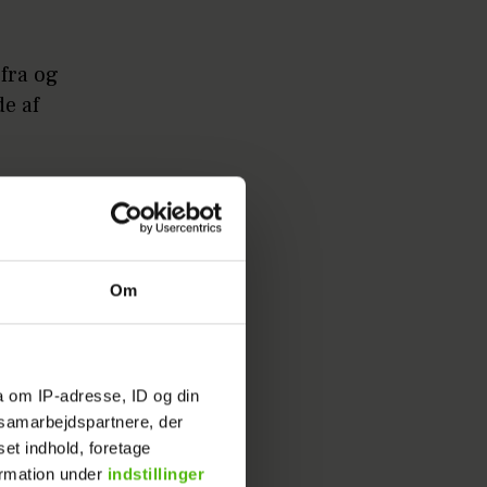
fra og
e af
Om
a om IP-adresse, ID og din
s samarbejdspartnere, der
set indhold, foretage
ormation under
indstillinger