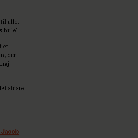
l alle,
 hule'.
 et
n, der
 maj
et sidste
-Jacob