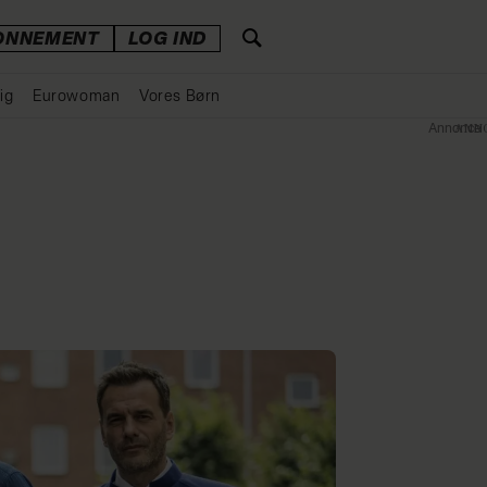
ONNEMENT
LOG IND
ig
Eurowoman
Vores Børn
Annonce