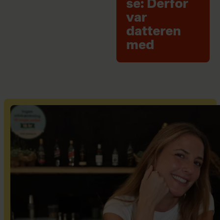
se: Derfor
var
datteren
med