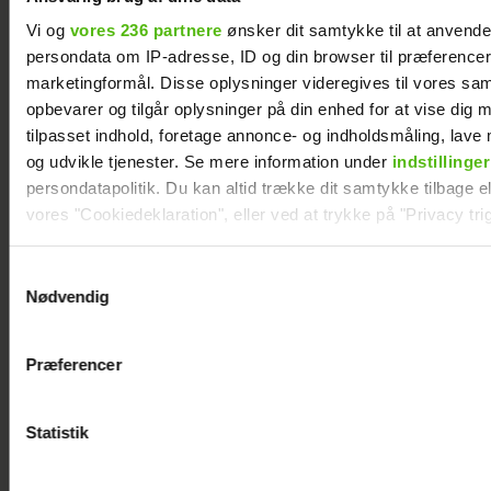
Vi og
vores 236 partnere
ønsker dit samtykke til at anvend
persondata om IP-adresse, ID og din browser til præferencer, 
marketingformål. Disse oplysninger videregives til vores sa
opbevarer og tilgår oplysninger på din enhed for at vise dig 
tilpasset indhold, foretage annonce- og indholdsmåling, lav
og udvikle tjenester. Se mere information under
indstillinger
persondatapolitik. Du kan altid trække dit samtykke tilbage ell
Mads Vad om at
Philip May på
vores "Cookiedeklaration", eller ved at trykke på "Privacy trig
være far til to:
Smukfest for første
Deler nyt
gang: "Jeg har
Dine valg anvendes på hele websitet.
Samtykkevalg
perspektiv på livet
kæmpe
Nødvendig
Vi ønsker dit samtykke til at indsamle og bruge data for at k
forventninger"
relevant journalistisk indhold til dig.
Præferencer
Vi anvender egne cookies og cookies fra tredjeparter til at a
vores hjemmeside. Vi indsamler data om IP, ID og din browser 
generere statistik og huske dine præferencer samt til brug fo
Statistik
optimere vores reklametiltag på sociale medier og til at vise d
med sociale medier.