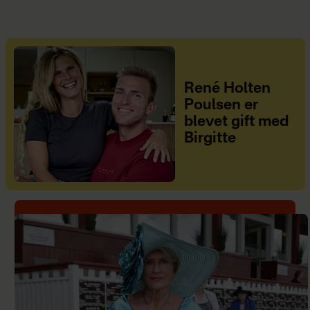
René Holten
Poulsen er
blevet gift med
Birgitte