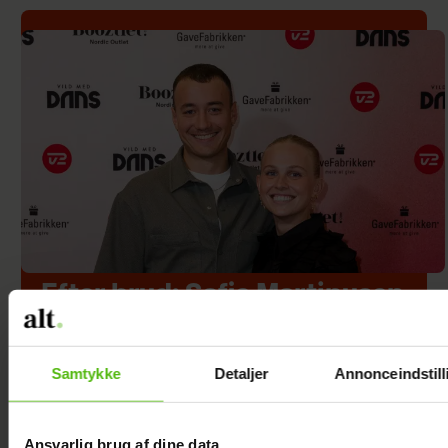
Efter brud: Sofie Martinusen
og Daniel Lazrak har datet i
skjul
Samtykke
Detaljer
Annonceindstill
Ansvarlig brug af dine data