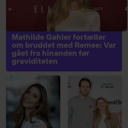
Mathilde Gøhler fortæller
om bruddet med Remee: Var
gået fra hinanden før
graviditeten