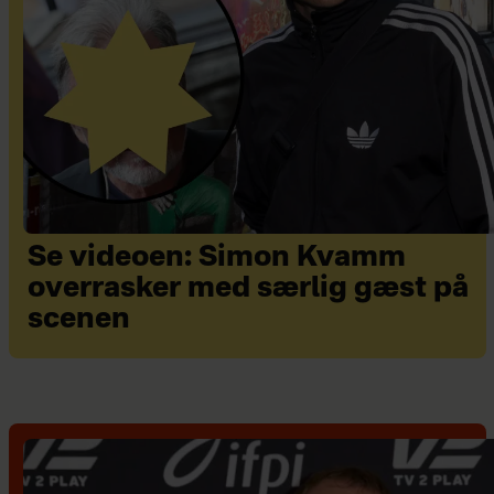
Se videoen: Simon Kvamm
overrasker med særlig gæst på
scenen