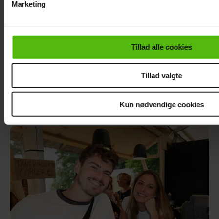
Marketing
Du kan til enhver tid trække dit samtykke tilbage via linket i 
læse mere om vores brug af cookies, samarbejdspartnere og
personoplysninger i forbindelse hermed i både
Tillad alle cookies
vores
privatlivspolitik
og
cookiepolitik
.
Tillad valgte
Kun nødvendige cookies
Se billedet: Så meget har Lars Elbæk tabt sig