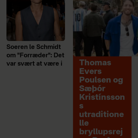
Soeren le Schmidt
om "Forræder": Det
Thomas
var svært at være i
Evers
Poulsen og
Sæþór
Kristínsson
s
utraditione
lle
bryllupsrej