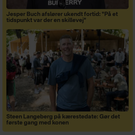
Jesper Buch afslører ukendt fortid: "På et
tidspunkt var der en skillevej"
Steen Langeberg på kærestedate: Gør det
første gang med konen