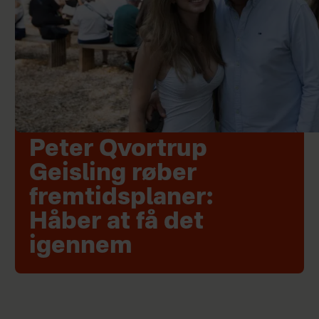
Peter Qvortrup
Geisling røber
fremtidsplaner:
Håber at få det
igennem