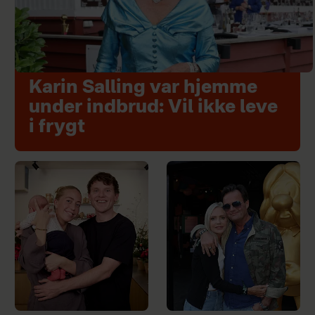
Karin Salling var hjemme
under indbrud: Vil ikke leve
i frygt