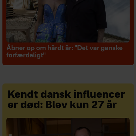
Åbner op om hårdt år: "Det var ganske
forfærdeligt"
Kendt dansk influencer
er død: Blev kun 27 år